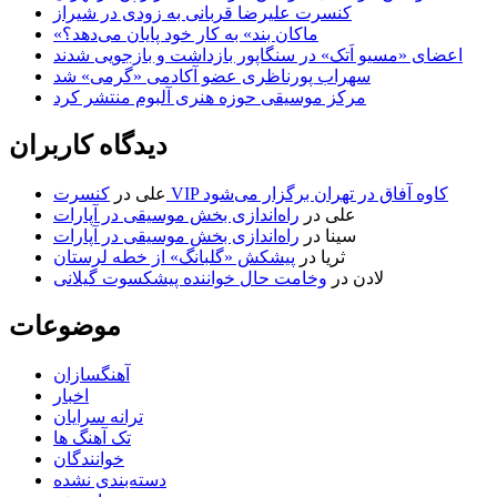
کنسرت علیرضا قربانی به زودی در شیراز
«ماکان بند» به کار خود پایان می‌دهد؟
اعضای «مسیو اَتک» در سنگاپور بازداشت و بازجویی شدند
سهراب پورناظری عضو آکادمی «گرمی» شد
مرکز موسیقی حوزه هنری آلبوم منتشر کرد
دیدگاه کاربران
کنسرت VIP کاوه آفاق در تهران برگزار می‌شود
علی
در
علی
در
راه‌اندازی بخش موسیقی در آپارات
سینا
در
راه‌اندازی بخش موسیقی در آپارات
ثریا
در
پیشکش «گلبانگ» از خطه لرستان
لادن
در
وخامت حال خواننده پیشکسوت گیلانی
موضوعات
آهنگسازان
اخبار
ترانه سرایان
تک آهنگ ها
خوانندگان
دسته‌بندی نشده