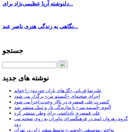
دلنوشته آریا عظیمی‌نژاد برای...
نگاهی به زندگی هنری ناصر عبد...
جستجو
نوشته های جدید
علیرضا قربانی «گل‌های باران خورده» را خواند
اجرای صحنه‌ای «کیستم من» برگزار می شود
کنسرت علی قمصری در تالار وحدت اجرا می شود
آلبوم «آسیمه سر» با نوازندگی تار و تنبک منتشر شد
علی قمصری یادداشتی برای وطن منتشر کرد
گروه رهروان امید در فرهنگسرای نیاوران به روی صحنه می
رود
نواختن موسیقی «اوشین» توسط سفیر ژاپن در تهران