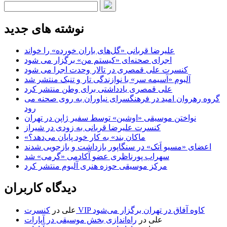
نوشته های جدید
علیرضا قربانی «گل‌های باران خورده» را خواند
اجرای صحنه‌ای «کیستم من» برگزار می شود
کنسرت علی قمصری در تالار وحدت اجرا می شود
آلبوم «آسیمه سر» با نوازندگی تار و تنبک منتشر شد
علی قمصری یادداشتی برای وطن منتشر کرد
گروه رهروان امید در فرهنگسرای نیاوران به روی صحنه می
رود
نواختن موسیقی «اوشین» توسط سفیر ژاپن در تهران
کنسرت علیرضا قربانی به زودی در شیراز
«ماکان بند» به کار خود پایان می‌دهد؟
اعضای «مسیو اَتک» در سنگاپور بازداشت و بازجویی شدند
سهراب پورناظری عضو آکادمی «گرمی» شد
مرکز موسیقی حوزه هنری آلبوم منتشر کرد
دیدگاه کاربران
کنسرت VIP کاوه آفاق در تهران برگزار می‌شود
علی
در
علی
در
راه‌اندازی بخش موسیقی در آپارات