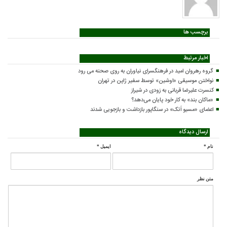
برچسب ها
اخبار مرتبط
گروه رهروان امید در فرهنگسرای نیاوران به روی صحنه می رود
نواختن موسیقی «اوشین» توسط سفیر ژاپن در تهران
کنسرت علیرضا قربانی به زودی در شیراز
«ماکان بند» به کار خود پایان می‌دهد؟
اعضای «مسیو اَتک» در سنگاپور بازداشت و بازجویی شدند
ارسال دیدگاه
نام
*
ایمیل
*
متن نظر