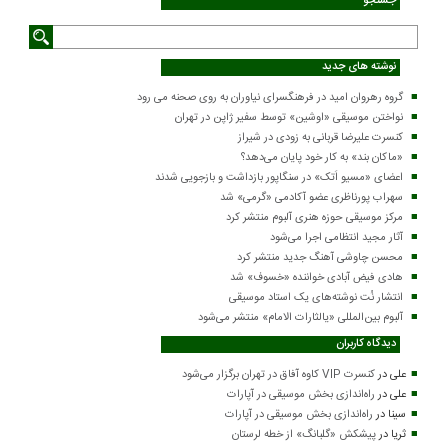
جستجو
نوشته های جدید
گروه رهروان امید در فرهنگسرای نیاوران به روی صحنه می رود
نواختن موسیقی «اوشین» توسط سفیر ژاپن در تهران
کنسرت علیرضا قربانی به زودی در شیراز
«ماکان بند» به کار خود پایان می‌دهد؟
اعضای «مسیو اَتک» در سنگاپور بازداشت و بازجویی شدند
سهراب پورناظری عضو آکادمی «گرمی» شد
مرکز موسیقی حوزه هنری آلبوم منتشر کرد
آثار مجید انتظامی اجرا می‌شود
محسن چاوشی آهنگ جدید منتشر کرد
هادی فیض آبادی خواننده «خسوف» شد
انتشار نُت نوشته‌های یک استاد موسیقی
آلبوم بین‌المللی «یالثارات الامام» منتشر می‌شود
دیدگاه کاربران
علی
در
کنسرت VIP کاوه آفاق در تهران برگزار می‌شود
علی
در
راه‌اندازی بخش موسیقی در آپارات
سینا
در
راه‌اندازی بخش موسیقی در آپارات
ثریا
در
پیشکش «گلبانگ» از خطه لرستان