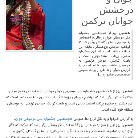
درخشش
جوانان ترکمن
هفتمین روز از هجدهمین جشنواره
ملی موسیقی جوان درحالی با اختصاص
به موسیقی استان گلستان برگزار شد که
ابراهیم جرجانی پژوهشگر باسابقه این
منطقه معتقد است که این جشنواره
سکوی پرتاب استعدادیابی است و
باعث گرایش جوانان ترکمنی به
موسیقی منطقه خود شده است. به
گزارش خبرآوا و به نقل از روابط عمومی
هجدهمین جشنواره […]
هفتمین روز از هجدهمین جشنواره ملی موسیقی جوان درحالی با اختصاص به موسیقی
استان گلستان برگزار شد که ابراهیم جرجانی پژوهشگر باسابقه این منطقه معتقد است که
این جشنواره سکوی پرتاب استعدادیابی است و باعث گرایش جوانان ترکمنی به موسیقی
منطقه خود شده است.
به گزارش خبرآوا و به نقل از روابط عمومی
هجدهمین جشنواره ملی موسیقی جوان
،
هفتمین روز این جشنواره در حالی روز گذشته در تالار رودکی برگزار شد که شرکت کنندگان
آواز، دوتار، کمانچه، شمشاد، نی هفت بند، لگن و دس‌دایره از استان گلستان (کتول و
ترکمن) در حضور هیات داوران همچون محمدرضا برزگر و ابراهیم جرجانی به صحنه رفتند و