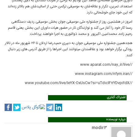
داوری اجراهای صحنه‌ای شاهد این بودیم که برخی از شرکت کنندگان به دلیل پشتکار،
استعداد، تمرین، تکرار و علاقه‌شان به موسیقی ترکمن حتی از اساتیدشان هم بالاتر زده‌اند
که این خود جای خوشحالی دارد.
امروز در هشتمین روز از جشنواره ملی موسیقی جوان بخش موسیقی ردیف دستگاهی
رسما کار خود را آغاز می کند و نوازندگان تار در حضور هیات داوران این بخش یعنی قاسم
رحیم زاده، محمدامین اکبرپور و محمد ذوالنوری به اجرا خواهند پرداخت.
هجدهمین جشنواره ملی موسیقی جوان به دبیری حمیدرضا اردلان تا ۲۶ شهریور ماه در تالار
رودکی برگزار خواهد بود و علاقمندان می‏توانند این اجراها را از طریق آدرس‏ های زیر دنبال
کنند.
//www.aparat.com/nay_ir/live
//www.instagram.com/nfym.iran
//www.youtube.com/live/IeYX-OxUsCw?si=uTd1clF7YDvpifdX
اشتراک گذاری
درباره نویسنده
modir3