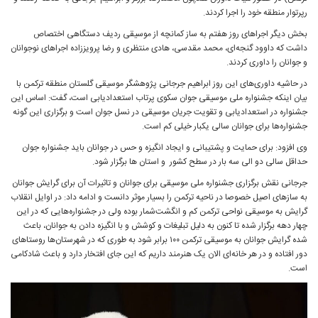
رپرتوار منطقه خود را اجرا کردند.
بخش دیگر اجراهای روز هفتم به ساز کمانچه از موسیقی ردیف دستگاهی اختصاص
داشت که داوود گنجه‌ای، محمد مقدسی، هادی منتظری و رضا پرویززاده اجراهای نوجوانان
و جوانان را داوری کردند.
در حاشیه داوری‌های این روز ابراهیم جرجانی پژوهشگر موسیقی گلستان منطقه ترکمن با
بیان اینکه جشنواره ملی موسیقی جوان سکوی پرتاب استعدادیابی است، گفت: اساس این
جشنواره در استعدادیابی و تقویت جریان موسیقی در نسل جوان است و برگزاری این گونه
جشنواره‌ها برای جوانان سالی یکبار خیلی کم است.
وی افزود: برای حمایت و پشتیبانی و ایجاد انگیزه و حس در جوانان باید جشنواره جوان
حداقل سالی دو الی سه بار در سطح کشور و استان ها برگزار شود.
جرجانی نقش برگزاری جشنواره ملی موسیقی برای جوانان و تاثیرات آن برای گرایش جوانان
به سازهای اصیل خصوصا در ناحیه ترکمن را بسیار موثر دانست و ادامه داد: در اوایل انقلاب
گرایش به موسیقی نواحی ترکمن کم و انگشت‌شمار بوده ولی در جشنواره‌هایی که در این
چهار دهه برگزار شده تا کنون به دلیل تبلیغات و کوشش و با انگیزه دادن به جوانان، باعث
شده گرایش جوانان به موسیقی ترکمن ۱۰۰ برابر شود به طوری که در شهرستان‌ها روستاهای
دور افتاده و در هر خانه‌ای الان یک هنرمند داریم که این جای افتخار دارد و باعث شادکامی
است.