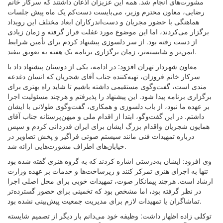
مشورت‌های انجام شد. همه این عزیزان اذعان داشتند که سرکار خانم
رضایی، معاون محترم وزیر، می‌بایست دست‌کم یک ماه پیش جلسات
هماهنگی با حضور مجریان و دست‌اندرکاران ابعاد مختلف این رویداد
برگزار می‌کردند، اما این موضوع مورد غفلت قرار گرفته و زمان زیادی
از دست رفته بود. از سر دلسوزی پیشنهاد کردم برای تأمین شرایط
ایمن‌تر و شایسته‌تر، زمان برگزاری برنامه یک هفته به تعویق بیفتد.
معاون شهردار تهران افزود: در ادامه، یکی از دوستان پیشنهاد داد با
سرکار خانم فروزان، تهیه‌کننده جناب آقای شجریان که انسان دغدعه
مندی است، گفت‌وگوی مستقیمی داشته باشیم تا شاید راه بهتری برای
برگزاری برنامه پیدا شود. این پیشنهاد را پذیرفتم و هرچند مسئولیت اجرا
بر عهده ما نبود، از باب دلسوزی و همکاری، گفت‌وگوی طولانی با ایشان
داشتم. در این گفت‌وگو، ابتدا از اقدام ملی و میهن‌پرستانه جناب آقای
همایون شجریان واقدام بزرگ ایشان برای ایران قدردانی کردم و سپس
درباره تمهیدات فنی مانند سیستم صوتی فراگیر و پخش تصاویر در
خیابان‌های اطراف مشورت‌هایی ارائه شد.
وی افزود: ایشان به‌درستی اشاره کردند که به گروه هنری گفته شده بود
تنها به اجرای هنری تمرکز کنند و زیرساخت‌ها و خدمات بر عهده وزارت
ارشاد است. هرچند پیمانکار صوت، تمهیدات خوبی برای محل اصلی اجرا
در نظر گرفته بود، اما مشخص بود که تخمینی برای حضور گسترده‌تر
تماشاگران یا تمهیدات لازم برای مدیریت جمعیت پیش‌بینی نشده بود.
توکلی زاده اظهار داشت: وظیفه خود می‌دانم بار دیگر از تصمیم شایسته