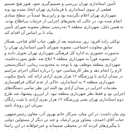
تأمین استانداری تهران بررسی و تصمیم‌گیری شود. هنوز هیچ تصمیم
قطعی از سوی استانداری یا فرمانداری تهران اتخاذ نشده بود وبه
شهرداری تهران اعلام نگردیده بود و رایزنی‌ها عمدتاً در سطح ستادی
انجام شده بود، در حالی که بخش‌های اجرایی از جزئیات بی‌اطلاع بودند.
به همین دلیل، شهرداری منطقه ۹ به‌درستی منتظر مصوبه شورای تأمین
ماند تا بر اساس آن اقدام کند.
توکلی زاده افزود: روز سه‌شنبه بعد از ظهر، جناب آقای فتاحی، همکار
سابق معاونت اجتماعی، مصوبه شورای تأمین استانداری تهران را
به‌صورت حضوری به اداره کل فرهنگی شهرداری تهران تحویل دادند و
این مصوبه فوراً به شهرداری منطقه ۹ ابلاغ شد. طبق صورت‌جلسه،
شهرداری منطقه موظف بود با توجه به محدودیت زمانی، امکان‌سنجی
لازم را انجام دهد و نظر کارشناسی خود را درباره امکان اجرای مراسم
در میدان آزادی یا ورزشگاه ۱۲ هزار نفری آزادی ارائه کند. پاسخ مکتوب
شهرداری منطقه ۹ به استانداری، حاکی از عدم امکان فراهم‌سازی
مقدمات اجرایی در میدان آزادی بود البته این نظر تمامی دستگاه‌های
اجرایی بود و فقط نظر شهرداری منطقه نبود. از این‌رو، پیشنهاد شد طرح
دوم استانداری تهران یعنی ورزشگاه ۱۲ هزار نفری آزادی با بلیت رایگان
میزبان این رویداد باشد.
وی بیان داشت: در این میان، سرکار خانم بهروز آذر، معاون رئیس‌جمهور،
جناب آقای احمدی، مشاور وزیر ارشاد، و چند تن دیگر از مسئولین دولتی
با پیگیری‌های کردند که در محیطی صمیمانه و خیرخواهانه در این راستا