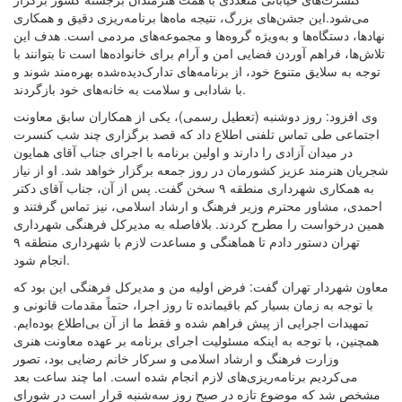
می‌شود.این جشن‌های بزرگ، نتیجه ماه‌ها برنامه‌ریزی دقیق و همکاری
نهادها، دستگاه‌ها و به‌ویژه گروه‌ها و مجموعه‌های مردمی است. هدف این
تلاش‌ها، فراهم آوردن فضایی امن و آرام برای خانواده‌ها است تا بتوانند با
توجه به سلایق متنوع خود، از برنامه‌های تدارک‌دیده‌شده بهره‌مند شوند و
با شادابی و سلامت به خانه‌های خود بازگردند.
وی افزود: روز دوشنبه (تعطیل رسمی)، یکی از همکاران سابق معاونت
اجتماعی طی تماس تلفنی اطلاع داد که قصد برگزاری چند شب کنسرت
در میدان آزادی را دارند و اولین برنامه با اجرای جناب آقای همایون
شجریان هنرمند عزیز کشورمان در روز جمعه برگزار خواهد شد. او از نیاز
به همکاری شهرداری منطقه ۹ سخن گفت. پس از آن، جناب آقای دکتر
احمدی، مشاور محترم وزیر فرهنگ و ارشاد اسلامی، نیز تماس گرفتند و
همین درخواست را مطرح کردند. بلافاصله به مدیرکل فرهنگی شهرداری
تهران دستور دادم تا هماهنگی و مساعدت لازم با شهرداری منطقه ۹
انجام شود.
معاون شهردار تهران گفت: فرض اولیه من و مدیرکل فرهنگی این بود که
با توجه به زمان بسیار کم باقیمانده تا روز اجرا، حتماً مقدمات قانونی و
تمهیدات اجرایی از پیش فراهم شده و فقط ما از آن بی‌اطلاع بوده‌ایم.
همچنین، با توجه به اینکه مسئولیت اجرای برنامه بر عهده معاونت هنری
وزارت فرهنگ و ارشاد اسلامی و سرکار خانم رضایی بود، تصور
می‌کردیم برنامه‌ریزی‌های لازم انجام شده است. اما چند ساعت بعد
مشخص شد که موضوع تازه در صبح روز سه‌شنبه قرار است در شورای