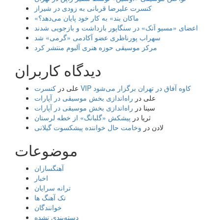
کنسرت علیرضا قربانی به زودی در شیراز
«ماکان بند» به کار خود پایان می‌دهد؟
اعضای «مسیو اَتک» در سنگاپور بازداشت و بازجویی شدند
سهراب پورناظری عضو آکادمی «گرمی» شد
مرکز موسیقی حوزه هنری آلبوم منتشر کرد
دیدگاه کاربران
کنسرت VIP کاوه آفاق در تهران برگزار می‌شود
علی
در
علی
در
راه‌اندازی بخش موسیقی در آپارات
سینا
در
راه‌اندازی بخش موسیقی در آپارات
ثریا
در
پیشکش «گلبانگ» از خطه لرستان
لادن
در
وخامت حال خواننده پیشکسوت گیلانی
موضوعات
آهنگسازان
اخبار
ترانه سرایان
تک آهنگ ها
خوانندگان
دسته‌بندی نشده