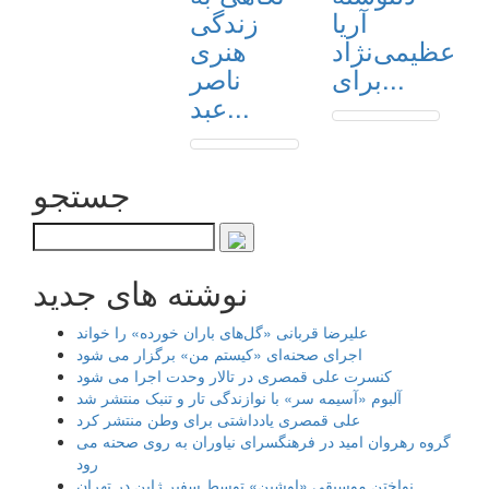
آریا
زندگی
عظیمی‌نژاد
هنری
برای...
ناصر
عبد...
جستجو
نوشته های جدید
علیرضا قربانی «گل‌های باران خورده» را خواند
اجرای صحنه‌ای «کیستم من» برگزار می شود
کنسرت علی قمصری در تالار وحدت اجرا می شود
آلبوم «آسیمه سر» با نوازندگی تار و تنبک منتشر شد
علی قمصری یادداشتی برای وطن منتشر کرد
گروه رهروان امید در فرهنگسرای نیاوران به روی صحنه می
رود
نواختن موسیقی «اوشین» توسط سفیر ژاپن در تهران