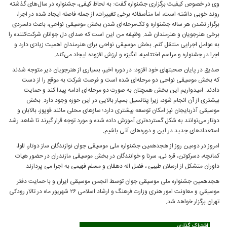
وی در خصوص کیفیت برگزاری جشنواره گفت: به لحاظ کیفی، جشنواره در سال‌های گذشته
روند خوبی داشته است، اما متأسفانه برخی تغییرات، از جمله فاصله ایجاد شده در اجرا،
برگزار نشدن هر ساله جشنواره و تک‌مرحله‌ای شدن بخش موسیقی نواحی، باعث دلسردی
برخی هنرجویان و هنرمندان شد. وظیفه من این است که صدای دل جوانان شرکت‌کننده را
به عوامل اجرایی منتقل کنم. بخش موسیقی نواحی برای هنرمندان اهمیت زیادی دارد و
اجرا در جشنواره و مراسم اختتامیه، انگیزه و ارزش افزوده ایجاد می‌کند.
صدیق در پایان صحبتهای خود افزود: در دوره اخیر، بسیاری از هنرجویان دیر متوجه شدند
که بخش موسیقی نواحی دو مرحله‌ای شده است و فرصت شرکت به موقع را از دست
دادند. امیدواریم این بخش همچنان به صورت دو مرحله‌ای ادامه پیدا کند و حمایت
بیشتری از آن انجام شود، زیرا پتانسیل بسیار بالایی در این حوزه وجود دارد. بخش
موسیقی آذربایجان نیز امکان توسعه بیشتری دارد؛ سازهای محلی مانند قوپوز، بالابان و
دوتار می‌توانند به شکل گسترده‌تری آموزش داده شده و مورد توجه قرار گیرند تا شاهد رشد
استعدادهای جدید در این و دوره‌های آتی باشیم.
امروز در دومین روز از هجدهمین جشنواره ملی موسیقی جوان نوازندگان ساز دوتار، للوا،
کمانچه، دسرکوتن، قره نی، سرنا و خوانندگان در بخش موسیقی مازندران در حضور هیات
داوران متشکل از ارسلان طیبی ، فضل اله دهقان و مسلم فهیمی به اجرا می پردازند.
هجدهمین جشنواره ملی موسیقی جوان توسط انجمن موسیقی ایران و با حمایت دفتر
موسیقیِ و معاونت امور هنری وزارت فرهنگ و ارشاد اسلامی ۲۶ شهریور ماه در تالار رودکی
تهران برگزار خواهد شد.
اشتراک گذاری