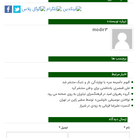
درباره نویسنده
modir3
برچسب ها
اخبار مرتبط
آلبوم «آسیمه سر» با نوازندگی تار و تنبک منتشر شد
علی قمصری یادداشتی برای وطن منتشر کرد
گروه رهروان امید در فرهنگسرای نیاوران به روی صحنه می رود
نواختن موسیقی «اوشین» توسط سفیر ژاپن در تهران
کنسرت علیرضا قربانی به زودی در شیراز
ارسال دیدگاه
نام
*
ایمیل
*