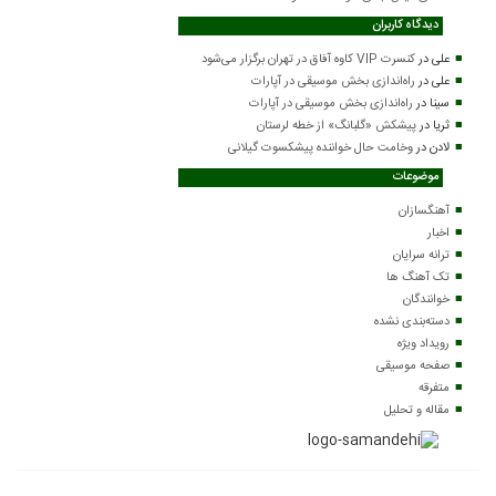
دیدگاه کاربران
علی
در
کنسرت VIP کاوه آفاق در تهران برگزار می‌شود
علی
در
راه‌اندازی بخش موسیقی در آپارات
سینا
در
راه‌اندازی بخش موسیقی در آپارات
ثریا
در
پیشکش «گلبانگ» از خطه لرستان
لادن
در
وخامت حال خواننده پیشکسوت گیلانی
موضوعات
آهنگسازان
اخبار
ترانه سرایان
تک آهنگ ها
خوانندگان
دسته‌بندی نشده
رویداد ویژه
صفحه موسیقی
متفرقه
مقاله و تحلیل