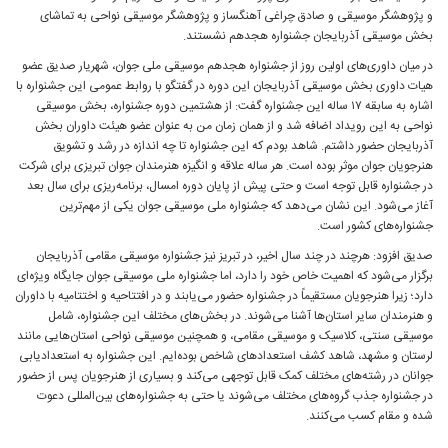
و پژوهشگر موسیقی و صادق چراغی آهنگساز و پژوهشگر موسیقی نواحی به تماشای
بخش موسیقی آذربایجان جشنواره هجدهم نشستند.
در میان داوری‌های اولین روز از جشنواره هجدهم موسیقی ملی جوان، شهریار صدیق عضو
هیات داوری بخش موسیقی آذربایجان این دوره در گفتگو با روابط عمومی این جشنواره با
اشاره به سابقه ۱۷ ساله این جشنواره گفت: از هشتمین دوره جشنواره، بخش موسیقی
نواحی به این رویداد اضافه شد و از همان زمان من به عنوان عضو هیئت داوران بخش
آذربایجان حضور داشتم. شاهد بودم که این جشنواره تا چه اندازه در رشد و تشویق
هنرجویان جوان موثر بوده است. هر ساله علاقه و انگیزه هنرمندان جوان تبریزی برای شرکت
در جشنواره قابل توجه است و حتی پیش از پایان دوره امسال، برنامه‌ریزی برای سال بعد
آغاز می‌شود. این نشان می‌دهد که جشنواره ملی موسیقی جوان یکی از مهم‌ترین
جشنواره‌های کشور است.
صدیق افزود: هرچند در چند سال اخیر، در تبریز نیز جشنواره موسیقی مقامی آذربایجان
برگزار می‌شود که اهمیت خاص خود را دارد، اما جشنواره ملی موسیقی جوان جایگاه ویژه‌ای
دارد؛ زیرا هنرجویان مستقیماً در جشنواره حضور می‌یابند و در افتتاحیه و اختتامیه با داوران
و هنرمندان سایر استان‌ها آشنا می‌شوند. در بخش‌های مختلف این جشنواره، شامل
موسیقی سنتی، کلاسیک و موسیقی مقامی، و همچنین موسیقی نواحی استان‌هایی مانند
لرستان و مشهد، شاهد کشف استعدادهای شاخص بوده‌ایم. این جشنواره به استعدادیابی
جوانان در رشته‌های مختلف کمک قابل توجهی می‌کند و بسیاری از هنرجویان پس از حضور
در جشنواره جذب گروه‌های مختلف می‌شوند یا حتی به جشنواره‌های بین‌المللی دعوت
شده و مقام کسب می‌کنند.