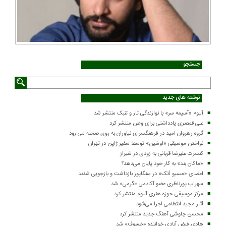
جستجو
نوشته های جدید
آلبوم «آسیمه سر» با نوازندگی تار و تنبک منتشر شد
علی قمصری یادداشتی برای وطن منتشر کرد
گروه رهروان امید در فرهنگسرای نیاوران به روی صحنه می رود
نواختن موسیقی «اوشین» توسط سفیر ژاپن در تهران
کنسرت علیرضا قربانی به زودی در شیراز
«ماکان بند» به کار خود پایان می‌دهد؟
اعضای «مسیو اَتک» در سنگاپور بازداشت و بازجویی شدند
سهراب پورناظری عضو آکادمی «گرمی» شد
مرکز موسیقی حوزه هنری آلبوم منتشر کرد
آثار مجید انتظامی اجرا می‌شود
محسن چاوشی آهنگ جدید منتشر کرد
هادی فیض آبادی خواننده «خسوف» شد