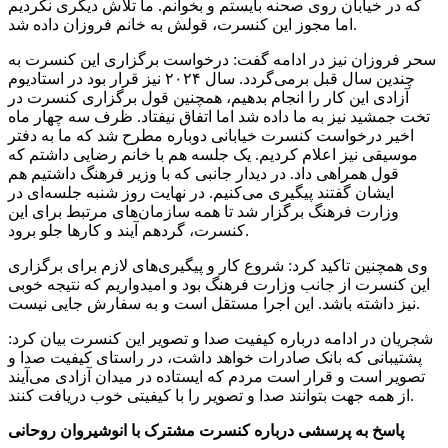
که در خیابان روی صحنه بایستم و بخوانم. ما تلاش دیگری نکردیم
اما مجوز این کنسرت، قولش به خانم فروزان داده شد.
سحر فروزان نیز در ادامه گفت: درخواست برگزاری این کنسرت به
چندین سال قبل برمی‌گردد. سال ۲۰۲۴ نیز قرار بود در استادیوم
آزادی این کار را انجام بدهیم، همچنین قول برگزاری کنسرت در
تخت جمشید نیز به ما داده شد اما اتفاق نیفتاد. ظرف سه چهار ماه
اخیر درخواست کنسرت خیابانی دوباره مطرح شد که ما به دفتر
موسیقی نیز اعلام کردیم. یک جلسه هم با خانم رضایی داشتم که
قول همراهی داد. در دیدار جانبی که با وزیر فرهنگ داشتیم هم
ایشان گفتند پیگیری می‌کنیم. در نهایت روز شنبه جلسه‌ای در
وزارت فرهنگ برگزار شد تا همه سازمان‌های مرتبط برای این
کنسرت، گردهم آیند و کارها جلو برود.
وی همچنین تاکید کرد: شروع کار و پیگیری‌های لازم برای برگزاری
این کنسرت از جانب وزارت فرهنگ بود و امیدواریم که نتیجه خوبی
نیز داشته باشد. این اجرا مستقل است و به سفارش جایی نیست.
شجریان در ادامه درباره کیفیت صدا و تصویر این کنسرت بیان کرد:
پشتیبانی که بانک صادرات خواهد داشت، در راستای کیفیت صدا و
تصویر است و قرار است مردم که ایستاده در میدان آزادی می‌آیند
از همه جهت بتوانند صدا و تصویر را با کیفیتی خوب دریافت کنند.
پاسخ به پرسشی درباره کنسرت مشترک با انوشیروان روحانی