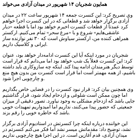
همایون شجریان ۱۴ شهریور در میدان آزادی می‌خواند
وی تصریح کرد: این کنسرت جمعه ۱۴ شهریور ساعت ۲۲ در میدان
آزادی برگزار خواهد شد و قطعاتی که در این کنسرت اجرا خواهم
کرد عمدتاً از قطعات کنسرت اخیرم خواهد بود اما با قطعه «دیار
عاشقی‌هایم» شروع و با «مرغ سحر» تمام می‌کنیم. ارکستر
همراهی کننده من، ارکستر سیاوش است که ۳۰ نفر نوازنده ساز
ایرانی و کلاسیک داریم.
شجریان در مورد اینکه آیا این کنسرت ادامه‌دار خواهد بود، عنوان
کرد: این کنسرت فعلاً یک شب خواهد بود اما می‌دانم که قرار است
توسط دیگر هنرمندان ادامه پیدا کند. اینکه چه سازوکاری باید داشته
باشیم، از همه مهمتر است اما قرار است کنسرت من بدون هیچ منع
و چارچوبی اجرا شود.
وی همچنین بیان کرد: قرار نبود کنسرت را در فضایی خاص بگذاریم
اما چون ممکن است شلوغی و ازدحام ایجاد شود، قرار گذاشتیم
جایی باشد که ازدحام مشکلی به وجود نیاورد. تصور دقیقی از میزان
جمعیتی که حضور پیدا می‌کنند، نداریم اما امیدواریم تمهیدات خوبی
باشد که خاطره خوبی را رقم بزند.
این خواننده درباره اینکه چرا کنسرتش در استادیوم آزادی برگزار
نشد، توضیح داد: مقدماتش میسر نشد اما فکر می‌کنم کنسرتم در
میدان آزادی، قدم آغازین است. در این اجرا هیچ چارچوبی نداریم