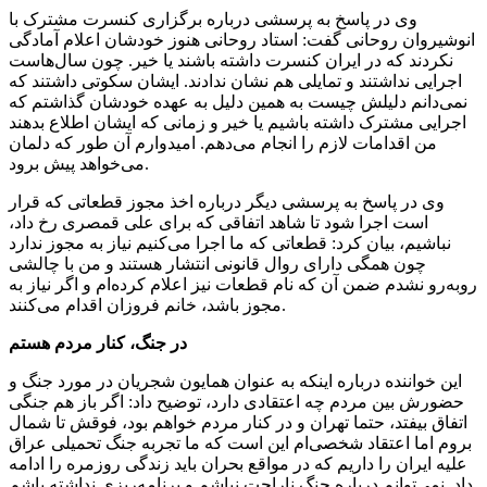
وی در پاسخ به پرسشی درباره برگزاری کنسرت مشترک با
انوشیروان روحانی گفت: استاد روحانی هنوز خودشان اعلام آمادگی
نکردند که در ایران کنسرت داشته باشند یا خیر. چون سال‌هاست
اجرایی نداشتند و تمایلی هم نشان ندادند. ایشان سکوتی داشتند که
نمی‌دانم دلیلش چیست به همین دلیل به عهده خودشان گذاشتم که
اجرایی مشترک داشته باشیم یا خیر و زمانی که ایشان اطلاع بدهند
من اقدامات لازم را انجام می‌دهم. امیدوارم آن طور که دلمان
می‌خواهد پیش برود.
وی در پاسخ به پرسشی دیگر درباره اخذ مجوز قطعاتی که قرار
است اجرا شود تا شاهد اتفاقی که برای علی قمصری رخ داد،
نباشیم، بیان کرد: قطعاتی که ما اجرا می‌کنیم نیاز به مجوز ندارد
چون همگی دارای روال قانونی انتشار هستند و من با چالشی
روبه‌رو نشدم ضمن آن که نام قطعات نیز اعلام کرده‌ام و اگر نیاز به
مجوز باشد، خانم فروزان اقدام می‌کنند.
در جنگ، کنار مردم هستم
این خواننده درباره اینکه به عنوان همایون شجریان در مورد جنگ و
حضورش بین مردم چه اعتقادی دارد، توضیح داد: اگر باز هم جنگی
اتفاق بیفتد، حتما تهران و در کنار مردم خواهم بود، فوقش تا شمال
بروم‌ اما اعتقاد شخصی‌ام این است که ما تجربه جنگ تحمیلی عراق
علیه ایران را داریم که در مواقع بحران باید زندگی روزمره را ادامه
داد. نمی‌توانم درباره جنگ ناراحت نباشم و برنامه‌ریزی نداشته باشم