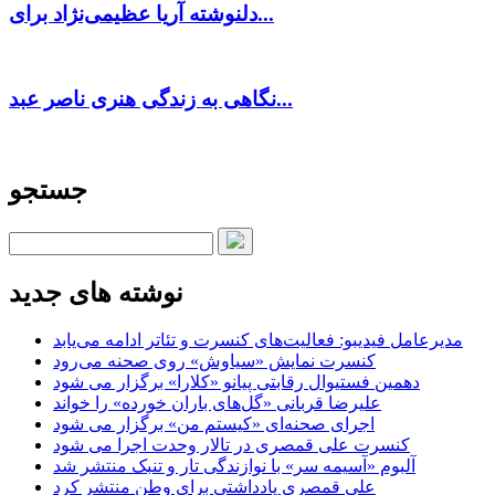
دلنوشته آریا عظیمی‌نژاد برای...
نگاهی به زندگی هنری ناصر عبد...
جستجو
نوشته های جدید
مدیرعامل فیدیبو: فعالیت‌های کنسرت و تئاتر ادامه می‌یابد
کنسرت‌ نمایش «سیاوش» روی صحنه می‌رود
دهمین فستیوال رقابتی پیانو «کلارا» برگزار می شود
علیرضا قربانی «گل‌های باران خورده» را خواند
اجرای صحنه‌ای «کیستم من» برگزار می شود
کنسرت علی قمصری در تالار وحدت اجرا می شود
آلبوم «آسیمه سر» با نوازندگی تار و تنبک منتشر شد
علی قمصری یادداشتی برای وطن منتشر کرد