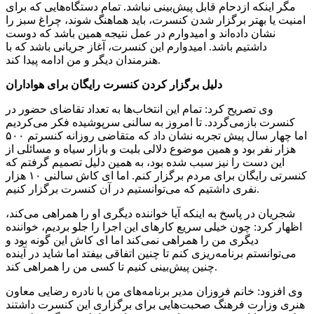
مگر اینکه ازدحام قابل پیش‌بینی نباشد. تمام دستگاه‌هایی که برای
امنیت یا بهتر برگزار شدن کنسرت، باید هماهنگ شوند، چراغ سبز را
نشان داده‌اند و امیدوارم در عمل نتیجه همین باشد که دوست
داشتیم باشد. امیدوارم این کنسرت، آغاز جریانی باشد که با
هنرمندان دیگر و من ادامه پیدا کند.
دلیل برگزار کردن کنسرت رایگان برای هواداران
وی تصریح کرد: تمام این انتخاب‌ها به تعداد تقاضای حضور در
کنسرت بازمی‌گردد. تا امروز به سالنی سرپوشیده فکر می‌کردیم
اما چهار سال پیش تجربه نشان داد که متقاضی روزانه کنسرتم ۵۰۰
هزار نفر بود و همین موضوع دلالی بلیت و بازار سیاه و مسائلی از
این دست را نیز سبب شده بود، به همین دلیل تصمیم گرفتم که
کنسرتی رایگان برای مردم برگزار کنم. اما ای کاش سالنی ۱۰ هزار
نفری داشتیم که می‌توانستیم در آن کنسرت برگزار کنیم.
شجریان در پاسخ به اینکه آیا خواننده دیگری او را همراهی می‌کند،
اظهار کرد: چون خیلی سریع کارهای این اجرا را جلو بردیم، خواننده
دیگری من را همراهی نمی‌کند اما ای کاش این گونه بود و
می‌توانستم برنامه‌ریزی کنم تا چنین اتفاقی بیفتد اما شاید در آینده
چنین پیش‌بینی کنیم تا کسی من را همراهی کند.
وی افزود: خانم فروزان مدیر برنامه‌های من با نادره رضایی معاون
هنری وزارت فرهنگ صحبت‌هایی برای برگزاری این کنسرت داشتند