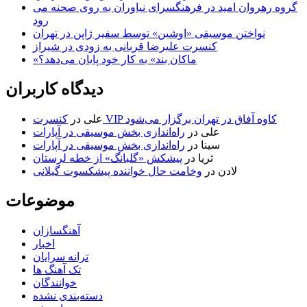
گروه رهروان امید در فرهنگسرای نیاوران به روی صحنه می
رود
نواختن موسیقی «اوشین» توسط سفیر ژاپن در تهران
کنسرت علیرضا قربانی به زودی در شیراز
«ماکان بند» به کار خود پایان می‌دهد؟
دیدگاه کاربران
کنسرت VIP کاوه آفاق در تهران برگزار می‌شود
علی
در
علی
در
راه‌اندازی بخش موسیقی در آپارات
سینا
در
راه‌اندازی بخش موسیقی در آپارات
ثریا
در
پیشکش «گلبانگ» از خطه لرستان
لادن
در
وخامت حال خواننده پیشکسوت گیلانی
موضوعات
آهنگسازان
اخبار
ترانه سرایان
تک آهنگ ها
خوانندگان
دسته‌بندی نشده