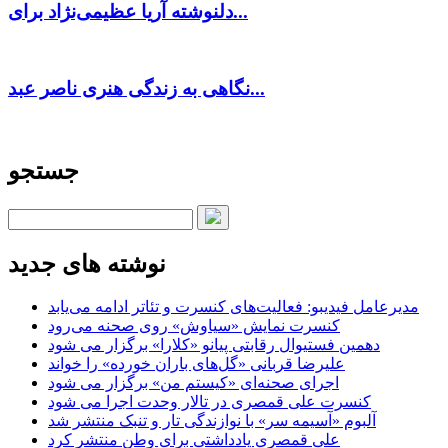
دلنوشته آریا عظیمی‌نژاد برای...
نگاهی به زندگی هنری ناصر عبد...
جستجو
نوشته های جدید
مدیرعامل فیدیبو: فعالیت‌های کنسرت و تئاتر ادامه می‌یابد
کنسرت‌ نمایش «سیاوش» روی صحنه می‌رود
دهمین فستیوال رقابتی پیانو «کلارا» برگزار می شود
علیرضا قربانی «گل‌های باران خورده» را خواند
اجرای صحنه‌ای «کیستم من» برگزار می شود
کنسرت علی قمصری در تالار وحدت اجرا می شود
آلبوم «آسیمه سر» با نوازندگی تار و تنبک منتشر شد
علی قمصری یادداشتی برای وطن منتشر کرد