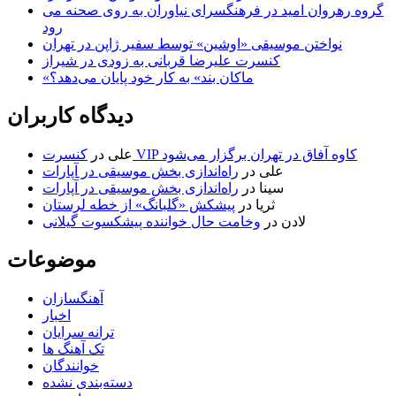
گروه رهروان امید در فرهنگسرای نیاوران به روی صحنه می
رود
نواختن موسیقی «اوشین» توسط سفیر ژاپن در تهران
کنسرت علیرضا قربانی به زودی در شیراز
«ماکان بند» به کار خود پایان می‌دهد؟
دیدگاه کاربران
کنسرت VIP کاوه آفاق در تهران برگزار می‌شود
علی
در
علی
در
راه‌اندازی بخش موسیقی در آپارات
سینا
در
راه‌اندازی بخش موسیقی در آپارات
ثریا
در
پیشکش «گلبانگ» از خطه لرستان
لادن
در
وخامت حال خواننده پیشکسوت گیلانی
موضوعات
آهنگسازان
اخبار
ترانه سرایان
تک آهنگ ها
خوانندگان
دسته‌بندی نشده