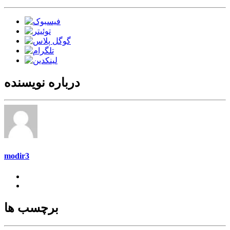
درباره نویسنده
modir3
برچسب ها