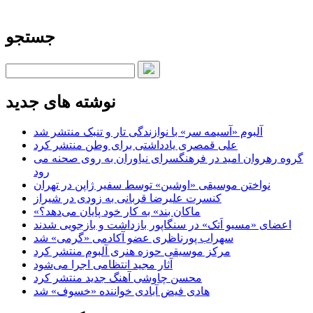
جستجو
نوشته های جدید
آلبوم «آسیمه سر» با نوازندگی تار و تنبک منتشر شد
علی قمصری یادداشتی برای وطن منتشر کرد
گروه رهروان امید در فرهنگسرای نیاوران به روی صحنه می
رود
نواختن موسیقی «اوشین» توسط سفیر ژاپن در تهران
کنسرت علیرضا قربانی به زودی در شیراز
«ماکان بند» به کار خود پایان می‌دهد؟
اعضای «مسیو اَتک» در سنگاپور بازداشت و بازجویی شدند
سهراب پورناظری عضو آکادمی «گرمی» شد
مرکز موسیقی حوزه هنری آلبوم منتشر کرد
آثار مجید انتظامی اجرا می‌شود
محسن چاوشی آهنگ جدید منتشر کرد
هادی فیض آبادی خواننده «خسوف» شد