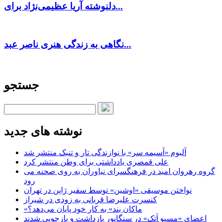
دلنوشته آریا عظیمی‌نژاد برای...
نگاهی به زندگی هنری ناصر عبد...
جستجو
نوشته های جدید
آلبوم «آسیمه سر» با نوازندگی تار و تنبک منتشر شد
علی قمصری یادداشتی برای وطن منتشر کرد
گروه رهروان امید در فرهنگسرای نیاوران به روی صحنه می
رود
نواختن موسیقی «اوشین» توسط سفیر ژاپن در تهران
کنسرت علیرضا قربانی به زودی در شیراز
«ماکان بند» به کار خود پایان می‌دهد؟
اعضای «مسیو اَتک» در سنگاپور بازداشت و بازجویی شدند