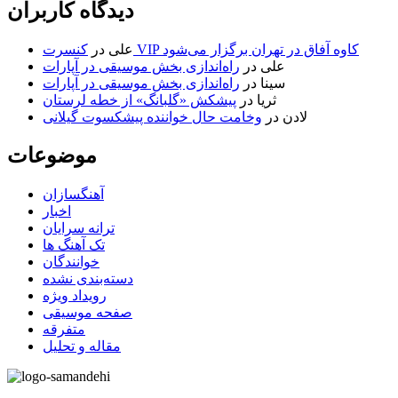
دیدگاه کاربران
کنسرت VIP کاوه آفاق در تهران برگزار می‌شود
علی
در
علی
در
راه‌اندازی بخش موسیقی در آپارات
سینا
در
راه‌اندازی بخش موسیقی در آپارات
ثریا
در
پیشکش «گلبانگ» از خطه لرستان
لادن
در
وخامت حال خواننده پیشکسوت گیلانی
موضوعات
آهنگسازان
اخبار
ترانه سرایان
تک آهنگ ها
خوانندگان
دسته‌بندی نشده
رویداد ویژه
صفحه موسیقی
متفرقه
مقاله و تحلیل