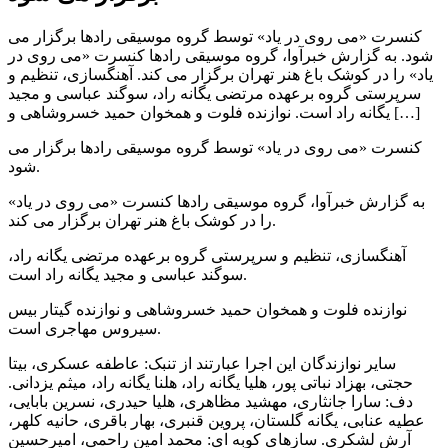
کنسرت «می روی در یاد» توسط گروه موسیقی رادها برگزار می
شود. به گزارش خبرآوا، گروه موسیقی رادها کنسرت «می روی در
یاد» را در کوشک باغ هنر تهران برگزار می کند. آهنگسازی، تنظیم و
سرپرستی گروه برعهده مرتضی یگانه راد، سوگند عباسی و مجید
یگانه راد است. نوازنده فلوت و همخوان حمید خسروشاهی و […]
کنسرت «می روی در یاد» توسط گروه موسیقی رادها برگزار می
شود.
به گزارش خبرآوا، گروه موسیقی رادها کنسرت «می روی در یاد»
را در کوشک باغ هنر تهران برگزار می کند.
آهنگسازی، تنظیم و سرپرستی گروه برعهده مرتضی یگانه راد،
سوگند عباسی و مجید یگانه راد است.
نوازنده فلوت و همخوان حمید خسروشاهی و نوازنده گیتار بیس
سیروس مهاجری است.
سایر نوازندگان این اجرا عبارتند از تنبک:
عاطفه ‌عسکری، بیتا
حجتی، بهزاد نباتی پور، هلیا یگانه راد، هلنا یگانه راد، میثم یزدانی.
دف:
سارا ‌جانثاری، مهشید مظاهری، هلیا حیدری، نسرین بابایی،
عطیه عنابی، یگانه گلستان، پروین قنبری، بهار باقری، حانیه کلهر،
آرش ‌لشکری.
سازهای کوبه ای:
محمد امین راحمی، امیرحسین