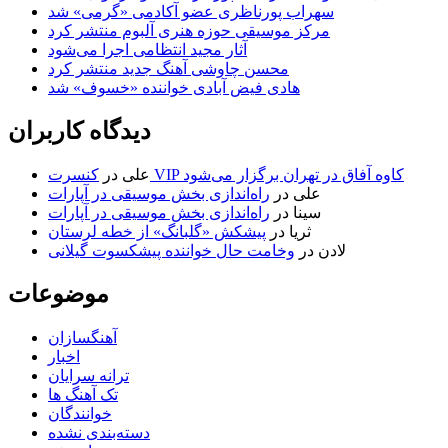
سهراب پورناظری عضو آکادمی «گرمی» شد
مرکز موسیقی حوزه هنری آلبوم منتشر کرد
آثار مجید انتظامی اجرا می‌شود
محسن چاوشی آهنگ جدید منتشر کرد
هادی فیض آبادی خواننده «خسوف» شد
دیدگاه کاربران
کنسرت VIP کاوه آفاق در تهران برگزار می‌شود
علی
در
علی
در
راه‌اندازی بخش موسیقی در آپارات
سینا
در
راه‌اندازی بخش موسیقی در آپارات
ثریا
در
پیشکش «گلبانگ» از خطه لرستان
لادن
در
وخامت حال خواننده پیشکسوت گیلانی
موضوعات
آهنگسازان
اخبار
ترانه سرایان
تک آهنگ ها
خوانندگان
دسته‌بندی نشده