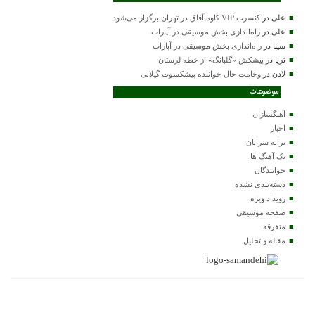
علی
در
کنسرت VIP کاوه آفاق در تهران برگزار می‌شود
علی
در
راه‌اندازی بخش موسیقی در آپارات
سینا
در
راه‌اندازی بخش موسیقی در آپارات
ثریا
در
پیشکش «گلبانگ» از خطه لرستان
لادن
در
وخامت حال خواننده پیشکسوت گیلانی
موضوعات
آهنگسازان
اخبار
ترانه سرایان
تک آهنگ ها
خوانندگان
دسته‌بندی نشده
رویداد ویژه
صفحه موسیقی
متفرقه
مقاله و تحلیل