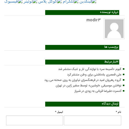
درباره نویسنده
modir3
برچسب ها
اخبار مرتبط
آلبوم «آسیمه سر» با نوازندگی تار و تنبک منتشر شد
علی قمصری یادداشتی برای وطن منتشر کرد
گروه رهروان امید در فرهنگسرای نیاوران به روی صحنه می رود
نواختن موسیقی «اوشین» توسط سفیر ژاپن در تهران
کنسرت علیرضا قربانی به زودی در شیراز
ارسال دیدگاه
نام
*
ایمیل
*