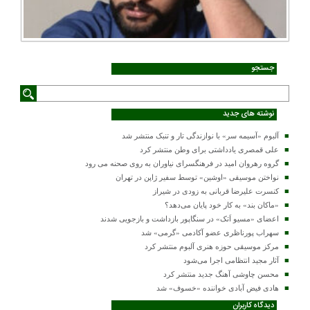
جستجو
نوشته های جدید
آلبوم «آسیمه سر» با نوازندگی تار و تنبک منتشر شد
علی قمصری یادداشتی برای وطن منتشر کرد
گروه رهروان امید در فرهنگسرای نیاوران به روی صحنه می رود
نواختن موسیقی «اوشین» توسط سفیر ژاپن در تهران
کنسرت علیرضا قربانی به زودی در شیراز
«ماکان بند» به کار خود پایان می‌دهد؟
اعضای «مسیو اَتک» در سنگاپور بازداشت و بازجویی شدند
سهراب پورناظری عضو آکادمی «گرمی» شد
مرکز موسیقی حوزه هنری آلبوم منتشر کرد
آثار مجید انتظامی اجرا می‌شود
محسن چاوشی آهنگ جدید منتشر کرد
هادی فیض آبادی خواننده «خسوف» شد
دیدگاه کاربران