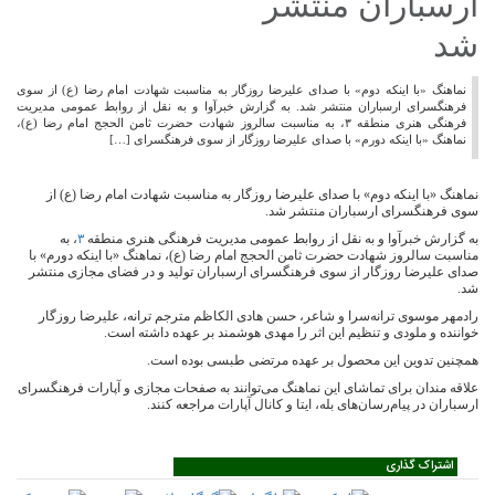
ارسباران منتشر
شد
نماهنگ «با اینکه دوم» با صدای علیرضا روزگار به مناسبت شهادت امام رضا (ع) از سوی
فرهنگسرای ارسباران منتشر شد. به گزارش خبرآوا و به نقل از روابط عمومی مدیریت
فرهنگی هنری منطقه ۳، به مناسبت سالروز شهادت حضرت ثامن الحجج امام رضا (ع)،
نماهنگ «با اینکه دورم» با صدای علیرضا روزگار از سوی فرهنگسرای […]
نماهنگ «با اینکه دوم» با صدای علیرضا روزگار به مناسبت شهادت امام رضا (ع) از
سوی فرهنگسرای ارسباران منتشر شد.
به گزارش خبرآوا و به نقل از روابط عمومی مدیریت فرهنگی هنری منطقه
۳
، به
مناسبت سالروز شهادت حضرت ثامن الحجج امام رضا (ع)، نماهنگ «با اینکه دورم» با
صدای علیرضا روزگار از سوی فرهنگسرای ارسباران تولید و در فضای مجازی منتشر
شد.
رادمهر موسوی ترانه‌سرا و شاعر، حسن هادی الکاظم مترجم ترانه، علیرضا روزگار
خواننده و ملودی و تنظیم این اثر را مهدی هوشمند بر عهده داشته است.
همچنین تدوین این محصول بر عهده مرتضی طبسی بوده است.
علاقه‌ مندان برای تماشای این نماهنگ می‌توانند به صفحات مجازی و آپارات فرهنگسرای
ارسباران در پیام‌رسان‌های بله، ایتا و کانال آپارات مراجعه کنند.
اشتراک گذاری