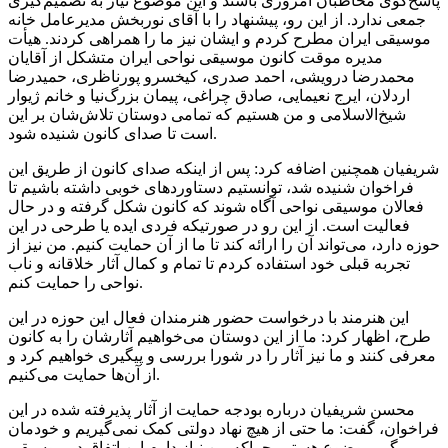
پاسخ‌گوی مخاطبان امروزی باشند و این موضوع نیاز به تصمیم‌گیری
جمعی ندارد. از این رو، پیشنهاد را با آقای نوربخش مدیرعامل خانه
موسیقی ایران مطرح کردم و ایشان نیز ما را همراهی کردند. هیأت
مدیره موقت کانون موسیقی نواحی ایران متشکل از آقایان
محمدرضا درویشی، احمد صدری، کیخسرو پورناظری، حمیدرضا
اردلان، ایرج نعیمایی، صادق چراغی، پیمان بزرگ‌نیا و خانم ژیوار
شیخ‌الاسلامی و من هستیم که تمامی دوستان تلاش‌شان بر این
است تا صدای کانون شنیده شود.
شریفیان همچنین اضافه کرد: پس از اینکه صدای کانون از طریق این
فراخوان شنیده شد، توانستیم دستاوردهای خوبی داشته باشیم تا
فعالان موسیقی نواحی آگاه شوند که کانون شکل گرفته و در حال
فعالیت است. از این رو در صورتیکه فردی ایده یا طرحی در این
حوزه دارد، می‌تواند آن را ارائه کند تا ما از آن حمایت کنیم. من نیز از
تجربه قبلی‌ خود استفاده کردم تا تمام و کمال آثار خلاقانه و ناب
نواحی را حمایت کنم.
این هنرمند با درخواست حضور هنرمندان فعال این حوزه در این
طرح، اظهار کرد: ما از این دوستان می‌خواهیم آثارشان را به کانون
معرفی کنند و ما نیز آثار را در شورا بررسی و پیگیری خواهیم کرد و
از آن‌ها حمایت می‌کنیم.
محسن شریفیان درباره بودجه حمایت از آثار پذیرفته شده در این
فراخوان، گفت: ما حتی از هیچ نهاد دولتی کمک نمی‌گیریم و خودمان
پیگیر موضوع هستیم چراکه من نیاز دارم این اتفاق در موسیقی