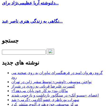
دلنوشته آریا عظیمی‌نژاد برای...
نگاهی به زندگی هنری ناصر عبد...
جستجو
نوشته های جدید
گروه رهروان امید در فرهنگسرای نیاوران به روی صحنه می
رود
نواختن موسیقی «اوشین» توسط سفیر ژاپن در تهران
کنسرت علیرضا قربانی به زودی در شیراز
«ماکان بند» به کار خود پایان می‌دهد؟
اعضای «مسیو اَتک» در سنگاپور بازداشت و بازجویی شدند
سهراب پورناظری عضو آکادمی «گرمی» شد
مرکز موسیقی حوزه هنری آلبوم منتشر کرد