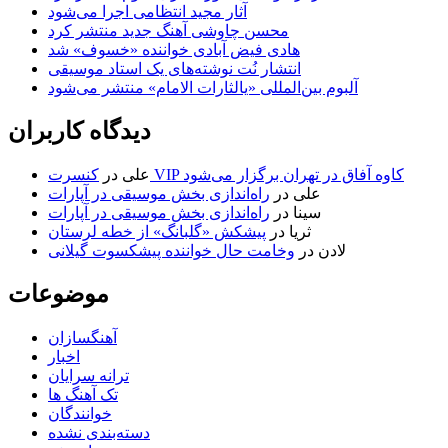
آثار مجید انتظامی اجرا می‌شود
محسن چاوشی آهنگ جدید منتشر کرد
هادی فیض آبادی خواننده «خسوف» شد
انتشار نُت نوشته‌های یک استاد موسیقی
آلبوم بین‌المللی «یالثارات الامام» منتشر می‌شود
دیدگاه کاربران
کنسرت VIP کاوه آفاق در تهران برگزار می‌شود
علی
در
علی
در
راه‌اندازی بخش موسیقی در آپارات
سینا
در
راه‌اندازی بخش موسیقی در آپارات
ثریا
در
پیشکش «گلبانگ» از خطه لرستان
لادن
در
وخامت حال خواننده پیشکسوت گیلانی
موضوعات
آهنگسازان
اخبار
ترانه سرایان
تک آهنگ ها
خوانندگان
دسته‌بندی نشده