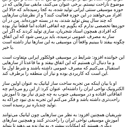
موضوع ناراحت نیستم. برخی عنوان می‌کنند، مابقی سازهایی که در
حوزه موسیقی سنتی ایرانی تولید شده، به کجا رسیده‌اند که حالا این
افراد می‌خواهند در این حوزه فعالیت کنند؟ و از نظرشان سازهایی
که چند سال پیش تولید شدند، به در بسته خورده‌اند. من در آن
حوزه‌ها تخصصی ندارم که بگویم چه اتفاقی افتاده اما قطعاً نیاز بوده
که افرادی همچون استاد شجریان، سازی تولید کردند که اگر این
ساز به مصرف عمومی نرسیده‌، باید بررسی شود که این اتفاق
چگونه بیفتد تا ببینیم واقعاً آن موسیقی به این سازها نیاز داشته است
یا خیر.
این خواننده افزود: شرایط در موسیقی فولکلور ایرانی متفاوت است
و ما دنبال آن هستیم که این اتفاق بیفتد و ما قاعدتاً از سازهایی
استقبال می‌کنیم که مصرف عمومی داشته باشند و شرط اول ما
این است که کاربردی بوده و نیاز آن منطقه را برطرف کند.
او با بیان اینکه من تجربه ساخت ساز لیانیک به عنوان اولین ساز
الکترونیک نواحی ایران را داشته‌ام، عنوان کرد: از این رو می‌دانم چه
اتفاقاتی افتاده و در موسیقی جنوب به چه چیزی نیاز بود تا آموزش
راحت‌تری داشته باشد و فکر می‌کنم این تجربه بدی نبود چراکه به
تولید چندباره نیز رسیده است.
شریفیان همچنین افزود: به نظر من سازهایی چون لیانیک می‌توانند
آموزش موسیقی نواحی ایران را راحت‌تر کنند و همچنین سازهای
دیگری هستند که امکانات بیشتری به نوازنده می‌دهند تا بتواند