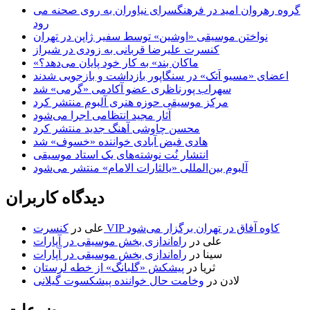
گروه رهروان امید در فرهنگسرای نیاوران به روی صحنه می
رود
نواختن موسیقی «اوشین» توسط سفیر ژاپن در تهران
کنسرت علیرضا قربانی به زودی در شیراز
«ماکان بند» به کار خود پایان می‌دهد؟
اعضای «مسیو اَتک» در سنگاپور بازداشت و بازجویی شدند
سهراب پورناظری عضو آکادمی «گرمی» شد
مرکز موسیقی حوزه هنری آلبوم منتشر کرد
آثار مجید انتظامی اجرا می‌شود
محسن چاوشی آهنگ جدید منتشر کرد
هادی فیض آبادی خواننده «خسوف» شد
انتشار نُت نوشته‌های یک استاد موسیقی
آلبوم بین‌المللی «یالثارات الامام» منتشر می‌شود
دیدگاه کاربران
کنسرت VIP کاوه آفاق در تهران برگزار می‌شود
علی
در
علی
در
راه‌اندازی بخش موسیقی در آپارات
سینا
در
راه‌اندازی بخش موسیقی در آپارات
ثریا
در
پیشکش «گلبانگ» از خطه لرستان
لادن
در
وخامت حال خواننده پیشکسوت گیلانی