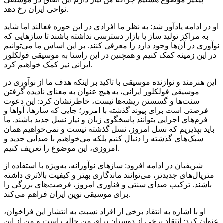
نواحی ایران رخ دهد.
او در ادامه یادآور شد: به نظر ما افرادی در این حوزه فعالند اما شاید
به مراکز تولید ساز یا بازار دسترسی نداشته باشند تا سازهایی که
نوآوری در آن‌ها وجود دارد را معرفی کنند. بر این اساس ما می‌توانیم
در این زمینه کمک کنیم و همچنین در این راستا به موسیقی فولکلور
ایرانی نیز کمک خواهیم کرد.
این هنرمند و نوازنده موسیقی با تاکید بر اینکه هدف ما از نوآوری در
موسیقی فولکلور ایرانی، به هیچ عنوان به معنای نادیده گرفتن
سنت‌ها و گسستن ریشه‌ها نیست، خاطرنشان کرد: این دعوت
فرصتی است برای پیوند گذشته با امروز؛ جایی که سازها، آواها و
فرم‌های اجرایی بتوانند پاسخگوی زبان و نیاز نسل جدید باشند. ما
باید بپذیریم که نسل امروز، نسل گذشته نیست و نمی‌خواهیم همان
سبک‌های گذشته را دنبال کنیم بلکه می‌خواهیم با صدایی جدید و
امروزی، این موضوع را تعریف کنیم.
شریفیان در ادامه افزود: سازهای نوآورانه، به‌ویژه با استفاده از
متریال‌های جدیدتر، می‌توانند ماندگاری بهتر و کیفیت بالاتری داشته
باشند. ترکیب صدای سنتی و فناوری امروز، فرصت‌های بزرگی را
برای موسیقی نوین ایران فراهم می‌کند.
او با اشاره به انتقاد برخی از افراد نسبت به انتشار این فراخوان،
عنوان کرد: انتقاد برخی از دوستان برای من جالب است و من از این