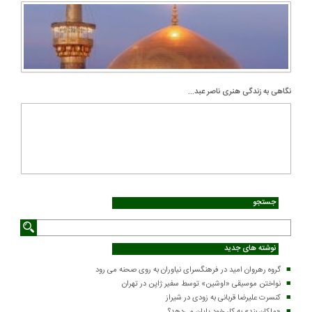
نگاهی به زندگی هنری ناصر عبد...
جستجو
نوشته های جدید
گروه رهروان امید در فرهنگسرای نیاوران به روی صحنه می رود
نواختن موسیقی «اوشین» توسط سفیر ژاپن در تهران
کنسرت علیرضا قربانی به زودی در شیراز
«ماکان بند» به کار خود پایان می‌دهد؟