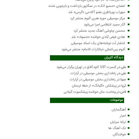
اعضای «مسیو اَتک» در سنگاپور بازداشت و بازجویی شدند
سهراب پورناظری عضو آکادمی «گرمی» شد
مرکز موسیقی حوزه هنری آلبوم منتشر کرد
آثار مجید انتظامی اجرا می‌شود
محسن چاوشی آهنگ جدید منتشر کرد
هادی فیض آبادی خواننده «خسوف» شد
انتشار نُت نوشته‌های یک استاد موسیقی
آلبوم بین‌المللی «یالثارات الامام» منتشر می‌شود
دیدگاه کاربران
علی
در
کنسرت VIP کاوه آفاق در تهران برگزار می‌شود
علی
در
راه‌اندازی بخش موسیقی در آپارات
سینا
در
راه‌اندازی بخش موسیقی در آپارات
ثریا
در
پیشکش «گلبانگ» از خطه لرستان
لادن
در
وخامت حال خواننده پیشکسوت گیلانی
موضوعات
آهنگسازان
اخبار
ترانه سرایان
تک آهنگ ها
خوانندگان