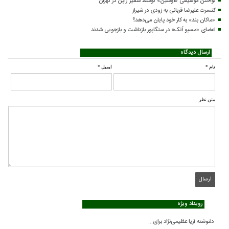
نواختن موسیقی «اوشین» توسط سفیر ژاپن در تهران
کنسرت علیرضا قربانی به زودی در شیراز
«ماکان بند» به کار خود پایان می‌دهد؟
اعضای «مسیو اَتک» در سنگاپور بازداشت و بازجویی شدند
ارسال دیدگاه
نام
*
ایمیل
*
متن نظر
رویداد ویژه
دلنوشته آریا عظیمی‌نژاد برای...