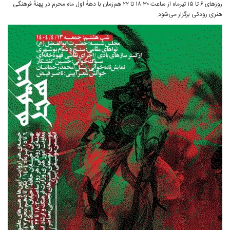
روزهای ۶ تا ۱۵ تیرماه از ساعت ۱۸:۳۰ تا ۲۲ هم‌زمان با دههٔ اول ماه محرم در پهنهٔ فرهنگی
هنری رودکی برگزار می‌شود.