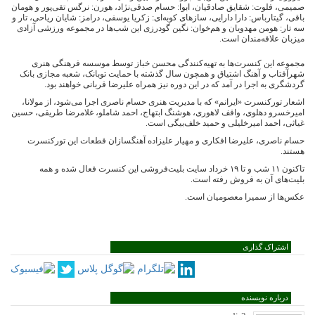
صمیمی، فلوت: شقایق صادقیان، ابوا: حسام صدفی‌نژاد، هورن: نرگس تقی‌پور و هومان
باقی، گیتارباس: دارا دارایی، سازهای کوبه‌ای: زکریا یوسفی، درامز: شایان ریاحی، تار و
سه تار: هومن مهدویان و هم‌خوان: نگین گودرزی این شب‌ها در مجموعه ورزشی آزادی
میزبان علاقه‌مندان است.
مجموعه این کنسرت‌ها به تهیه‌کنندگی محسن خباز توسط موسسه فرهنگی هنری
شهرآفتاب و آهنگ اشتیاق و همچون سال گذشته با حمایت توبانک، شعبه مجازی بانک
گردشگری به اجرا در آمد که در این دوره نیز همراه علیرضا قربانی خواهند بود.
اشعار تورکنسرت «ایرانم» که با مدیریت هنری حسام ناصری اجرا می‌شود، از مولانا،
امیرخسرو دهلوی، واقف لاهوری، هوشنگ ابتهاج، احمد شاملو، غلامرضا طریقی، حسین
غیاثی، احمد امیرخلیلی و حمید خلف‌بیگی است.
حسام ناصری، علیرضا افکاری و مهیار علیزاده آهنگسازان قطعات این تورکنسرت
هستند.
تاکنون ۱۱ شب و تا ۱۹ خرداد سایت بلیت‌فروشی این کنسرت فعال شده و همه
بلیت‌های آن به فروش رفته است.
عکس‌‌ها از سمیرا معصومیان است.
اشتراک گذاری
درباره نویسنده