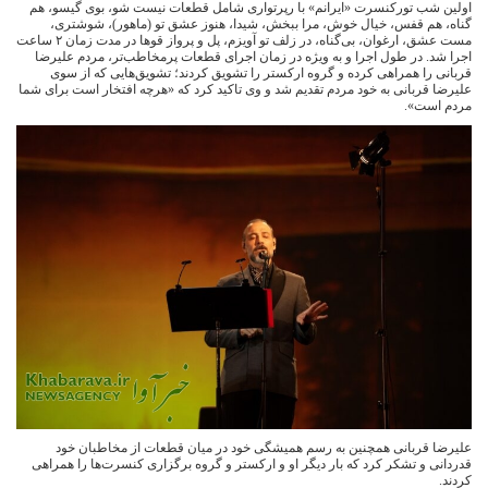
اولین شب تورکنسرت «ایرانم» با رپرتواری شامل قطعات نیست شو، بوی گیسو، هم
گناه، هم قفس، خیال خوش، مرا ببخش، شیدا، هنوز عشق تو (ماهور)، شوشتری،
مست عشق، ارغوان، بی‌گناه، در زلف تو آویزم، پل و پرواز قوها در مدت زمان ۲ ساعت
اجرا شد. در طول اجرا و به ویژه در زمان اجرای قطعات پرمخاطب‌تر، مردم علیرضا
قربانی را همراهی کرده و گروه ارکستر را تشویق کردند؛ تشویق‌هایی که از سوی
علیرضا قربانی به خود مردم تقدیم شد و وی تاکید کرد که «هرچه افتخار است برای شما
مردم است».
علیرضا قربانی همچنین به رسم همیشگی خود در میان قطعات از مخاطبان خود
قدردانی و تشکر کرد که بار دیگر او و ارکستر و گروه برگزاری کنسرت‌ها را همراهی
کردند.