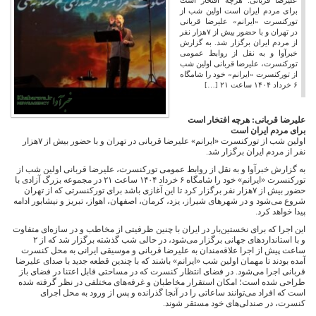
علیرضا قربانی: هرچه افتخار است
برای مردم ایران است اولین شب از
تورکنسرت «ایرانم» علیرضا قربانی
در تهران و با حضور بیش از ۷هزار نفر
از مردم ایران برگزار شد. به گزارش
خبرآوا و به نقل از روابط عمومی
تورکنسرت، علیرضا قربانی اولین شب
از تورکنسرت «ایرانم» خود را شامگاه
۶ خرداد ۱۴۰۴ ساعت ۲۱ […]
علیرضا قربانی: هرچه افتخار است
برای مردم ایران است
اولین شب از تورکنسرت «ایرانم» علیرضا قربانی در تهران و با حضور بیش از ۷هزار
نفر از مردم ایران برگزار شد.
به گزارش خبرآوا و به نقل از روابط عمومی تورکنسرت، علیرضا قربانی اولین شب از
تورکنسرت «ایرانم» خود را شامگاه ۶ خرداد ۱۴۰۴ ساعت ۲۱ در مجموعه بزرگ آزادی با
حضور بیش از ۷هزار نفر برگزار کرد تا این آغازی باشد برای تورکنسرتی که از تهران
شروع می‌شود و در شهرهای شیراز، یزد، کرمان، اصفهان، اهواز، تبریز و نیشابور ادامه
پیدا خواهد کرد.
این اجرا که برای نخستین‌بار در ایران با چنین ظرفیتی از مخاطب و در سازه‌ای متفاوت
و با استانداردهای جهانی برگزار می‌شود، در حالی شب گذشته برگزار شد که از ۲
ساعت پیش از اجرا علاقه‌مندان به علیرضا قربانی و موسیقی ایرانی به محل کنسرت
آمده بودند تا مهمان اولین شب «ایرانم» باشند که با چندین قطعه جدید با صدای علیرضا
قربانی اجرا می‌شود. در فضای انتظار کنسرت که در مساحتی قابل اعتنا در فضای باز
طراحی شده است؛ امکان استقرار مخاطبان و غرفه‌های مختلفی در نظر گرفته شده
است که افراد می‌توانند ساعاتی را در آنجا گذرانده و پس از ورود به محل اجرای
کنسرت، در صندلی‌های خود مستقر شوند.