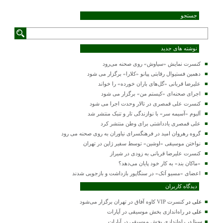
جستجو
نوشته های جدید
کنسرت‌ نمایش «سیاوش» روی صحنه می‌رود
دهمین فستیوال رقابتی پیانو «کلارا» برگزار می شود
علیرضا قربانی «گل‌های باران خورده» را خواند
اجرای صحنه‌ای «کیستم من» برگزار می شود
کنسرت علی قمصری در تالار وحدت اجرا می شود
آلبوم «آسیمه سر» با نوازندگی تار و تنبک منتشر شد
علی قمصری یادداشتی برای وطن منتشر کرد
گروه رهروان امید در فرهنگسرای نیاوران به روی صحنه می رود
نواختن موسیقی «اوشین» توسط سفیر ژاپن در تهران
کنسرت علیرضا قربانی به زودی در شیراز
«ماکان بند» به کار خود پایان می‌دهد؟
اعضای «مسیو اَتک» در سنگاپور بازداشت و بازجویی شدند
دیدگاه کاربران
علی
در
کنسرت VIP کاوه آفاق در تهران برگزار می‌شود
علی
در
راه‌اندازی بخش موسیقی در آپارات
سینا
در
راه‌اندازی بخش موسیقی در آپارات