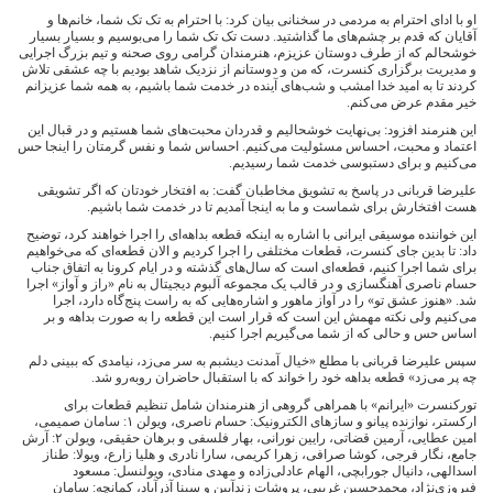
او با ادای احترام به مردمی در سخنانی بیان کرد: با احترام به تک تک شما، خانم‌ها و
آقایان که قدم بر چشم‌های ما گذاشتید. دست تک تک شما را می‌بوسیم و بسیار بسیار
خوشحالم که از طرف دوستان عزیزم، هنرمندان گرامی روی صحنه و تیم بزرگ اجرایی
و مدیریت برگزاری کنسرت، که من و دوستانم از نزدیک شاهد بودیم با چه عشقی تلاش
کردند تا به امید خدا امشب و شب‌های آینده در خدمت شما باشیم، به همه شما عزیزانم
خیر مقدم عرض می‌کنم.
این هنرمند افزود: بی‌نهایت خوشحالیم و قدردان محبت‌های شما هستیم و در قبال این
اعتماد و محبت، احساس مسئولیت می‌کنیم. احساس شما و نفس گرمتان را اینجا حس
می‌کنیم و برای دستبوسی خدمت شما رسیدیم.
علیرضا قربانی در پاسخ به تشویق مخاطبان گفت: به افتخار خودتان که اگر تشویقی
هست افتخارش برای شماست و ما به اینجا آمدیم تا در خدمت شما باشیم.
این خواننده موسیقی ایرانی با اشاره به اینکه قطعه بداهه‌ای را اجرا خواهند کرد، توضیح
داد: تا بدین جای کنسرت، قطعات مختلفی را اجرا کردیم و الان قطعه‌ای که می‌خواهیم
برای شما اجرا کنیم، قطعه‌ای است که سال‌های گذشته و در ایام کرونا به اتفاق جناب
حسام ناصری آهنگسازی و در قالب یک مجموعه آلبوم دیجیتال به نام «راز و آواز» اجرا
شد. «هنوز عشق تو» را در آواز ماهور و اشاره‌هایی که به راست پنج‌گاه دارد، اجرا
می‌کنیم ولی نکته مهمش این است که قرار است این قطعه را به صورت بداهه و بر
اساس حس و حالی که از شما می‌گیریم اجرا کنیم.
سپس علیرضا قربانی با مطلع «خیال آمدنت دیشبم به سر می‌زد، نیامدی که ببینی دلم
چه پر می‌زد» قطعه بداهه خود را خواند که با استقبال حاضران روبه‌رو شد.
تورکنسرت «ایرانم» با همراهی گروهی از هنرمندان شامل تنظیم قطعات برای
ارکستر، نوازنده پیانو و سازهای الکترونیک: حسام ناصری، ویولن ۱: سامان صمیمی،
امین عطایی، آرمین قضاتی، رایین نورانی، بهار فلسفی و برهان حقیقی، ویولن ۲: آرش
جامع، نگار فرجی، کوشا صرافی، زهرا کریمی، سارا نادری و هلیا زارع، ویولا: طناز
اسدالهی، دانیال جورابچی، الهام عادلی‌زاده و مهدی منادی، ویولنسل: مسعود
فیروزی‌نژاد، محمدحسین غریبی، پروشات زندآیین و سینا آذرآباد، کمانچه: سامان