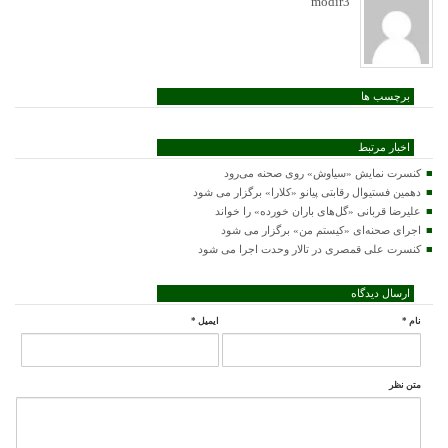
modir3
برچسب ها
اخبار مرتبط
کنسرت‌ نمایش «سیاوش» روی صحنه می‌رود
دهمین فستیوال رقابتی پیانو «کلارا» برگزار می شود
علیرضا قربانی «گل‌های باران خورده» را خواند
اجرای صحنه‌ای «کیستم من» برگزار می شود
کنسرت علی قمصری در تالار وحدت اجرا می شود
ارسال دیدگاه
نام
*
ایمیل
*
متن نظر