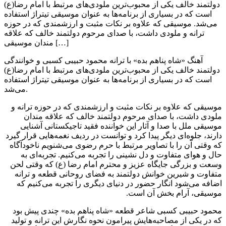
دولتمند خالف یکی از محبوب‌ترین ملودی‌های مرتبط با امام رضا(ع)
است که در بسیاری از برنامه‌ها به عنوان موسیقی تیتراژ استفاده
می‌شد. موسیقی که علاوه بر نکات مثبت و ارزشمندی که در حوزه
ترانه و ملودی داشت، با صدای مرحوم دولتمند خالف که علاقه
مندان موسیقی […]
آهنگ «شاه پناهم بده» با ترانه محمود حبیبی کسبی و خوانندگی
دولتمند خالف یکی از محبوب‌ترین ملودی‌های مرتبط با امام رضا(ع)
است که در بسیاری از برنامه‌ها به عنوان موسیقی تیتراژ استفاده
می‌شد.
موسیقی که علاوه بر نکات مثبت و ارزشمندی که در حوزه ترانه و
ملودی داشت، با صدای مرحوم دولتمند خالف که علاقه مندان
موسیقی ملل با صدا و آثار این خواننده فقید تاجیکستانی آشنایی
دارند، جلوه‌ای دیگر پیدا کرد و توانست در ردیف نغمه‌هایی قرار گیرد
که وقتی آن را با تصاویر مرتبط با حرم رضوی می‌شنویم ناخودآگاه
حال و هوای متفاوت و دل نشینی را تجربه می‌کنیم. تجربه‌ای به
وسعت و بزرگی جایگاه عزیز و محترم امام رضا (ع) که وقتی لحن
متفاوت و شیرین خوانش دولتمند به فضای روحانی قطعه و ترانه
اضافه می‌شود انگار حضور در دنیای دیگری را تجربه می‌کنیم که
موسیقی، آرام بخش آن است.
محمود حبیبی کسبی شاعر قطعه «شاه پناهم بده» چندی پیش بود
که در یکی از مصاحبه‌هایش پیرامون نحوه نگارش این ترانه و تولید