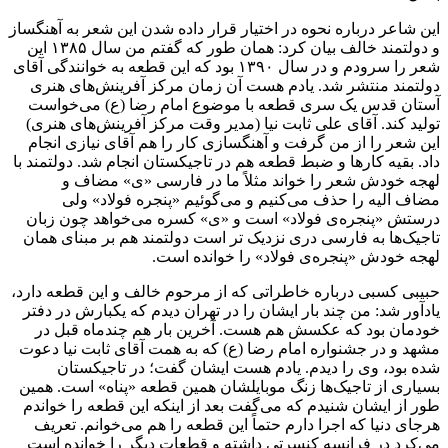
این شاعر درباره نحوه در اختیار قرار داده شدن این شعر به آهنگساز
و دولتمند خالف بیان کرد: همان طور که گفتم من سال ۱۳۸۵ این
شعر را سرودم و در سال ۱۳۹۰ بود که این قطعه به خوانندگی آقای
دولتمند منتشر شد. یادم هست آن زمان مرکز آفرینش‌های هنری
آستان قدس یک سری قطعه با موضوع امام رضا (ع) می‌خواست
تولید کند. آقای علی ثابت نیا (مدیر وقت مرکز آفرینش‌های هنری)
این شعر را از من گرفت و آهنگسازی کار را هم آقای نیازی انجام
داد. بقیه کارها و ضبط قطعه هم در تاجیکستان انجام شد. دولتمند با
لهجه خودش شعر را خواند مثلاً ما در فارسی «ی» مضاف و
مضاف الیه را حذف می‌کنیم و می‌گوئیم «پنجره فولاد» ولی
درستش «پنجره‌ی فولاد» است و «ی» کسره می‌خواهد چون زبان
تاجیک‌ها به فارسی دری نزدیک تر است دولتمند هم بر مبنای همان
لهجه خودش «پنجره‌ی فولاد» را خوانده است.
حبیبی کسبی درباره خاطراتی که از مرحوم خالف و این قطعه دارد،
یادآور شد: من چند بار ایشان را در تهران دیدم که یکبارش در دفتر
خودمان بود که عکسش هم هست. آخرین بار هم چندماه قبل در
مشهد و در جشنواره امام رضا (ع) که به همت آقای ثابت نیا دعوت
شده بود، وی را دیدم. یادم هست ایشان گفت؛ در تاجیکستان
بسیاری از تاجیک‌ها زنگ موبایلشان همین قطعه «پناه» است. همین
طور از ایشان شنیدم که می‌گفت بعد از اینکه این قطعه را خواندم
هرجای دنیا که اجرا دارم حتماً این قطعه را هم می‌خوانم. تعریف
می‌کرد در فرانسه کنسرتی داشته و قطعات دیگر را خوانده است