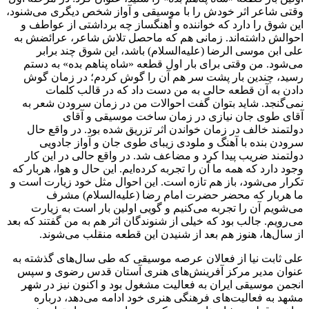
وقتی شاعر اثر خودش را با موسیقی و آواز شخص دیگری می‌شنود،
این شوق را دارد که خواننده و آهنگساز چه برداشتی از عواطف و
احوالش داشته‌اند. زمانی هم که ماحصل تلاش شاعر، عرائضش به
علی ابن موسی الرضا (علیه‌السلام) باشد، این شوق چند برابر
می‌شود. من وقتی برای بار اول قطعه «شاه پناهم بده» به دستم
رسید، چندین بار پشت سر هم آن را گوش کردم؛ در زمان گوش
دادن به آن قطعه حالی به من دست داد که در قالب کلمات
نمی‌گنجد. شاید بتوان گفت احوالات من در زمان سرودن شعر به
آقای طوی جان نیازی در زمان ساخت موسیقی و آقای
دولتمند خالف در زمان خواندن اثر تزریق شده بود. در واقع حال
سرودن بنده با آهنگ و ملودی زیبای طوی جان و آواز جادویی
دولتمند ضریب پیدا کرد و مضاعف شد. در واقع حالی در این کار
وجود دارد که همه ما آن را تجربه کرده‌ایم. این حال و هوا، هربار که
تکرار می‌شود، باز هم تازه است. این احوال مثل خود زیارت است و
ما هربار که محضر حضرت امام رضا (علیه‌السلام) مشرف
می‌شویم آن را تجربه می‌کنیم و گویی اولین بار است به زیارت
می‌رویم. جالب بود که خیلی از شنوندگان اثر هم به من گفتند که بعد
از سال‌ها، هنوز هم بعد از شنیدن این قطعه منقلب می‌شوند.
علی ثابت نیا از فعالان عرصه موسیقی که طی سال‌های گذشته به
عنوان مدیر مرکز آفرینش‌های هنری آستان قدس رضوی و سپس
انجمن موسیقی ایران به فعالیت مشغول بود و اکنون نیز در شهر
مشهد به فعالیت‌های فرهنگی هنری خود ادامه می‌دهد، درباره