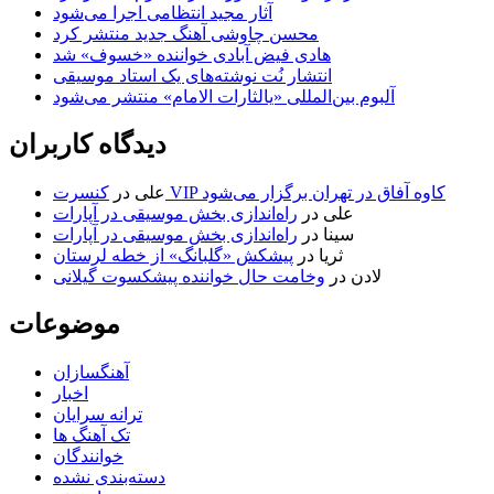
آثار مجید انتظامی اجرا می‌شود
محسن چاوشی آهنگ جدید منتشر کرد
هادی فیض آبادی خواننده «خسوف» شد
انتشار نُت نوشته‌های یک استاد موسیقی
آلبوم بین‌المللی «یالثارات الامام» منتشر می‌شود
دیدگاه کاربران
کنسرت VIP کاوه آفاق در تهران برگزار می‌شود
علی
در
علی
در
راه‌اندازی بخش موسیقی در آپارات
سینا
در
راه‌اندازی بخش موسیقی در آپارات
ثریا
در
پیشکش «گلبانگ» از خطه لرستان
لادن
در
وخامت حال خواننده پیشکسوت گیلانی
موضوعات
آهنگسازان
اخبار
ترانه سرایان
تک آهنگ ها
خوانندگان
دسته‌بندی نشده