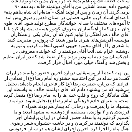
ساخت قطعه «شاه پناهم بده» که در زمان مدیریت او تولید شد،
توضیح داده است: آشنایی من با آقای دولتمند خالف به دهه ۹۰
برمی‌گردد. آن زمان و پس از تولید آهنگ «آمده‌ام ای شاه پناهم بده»
با صدای استاد کریم خانی، فضایی در آستان قدس رضوی پیش آمد
تا آلبوم‌های مختلف با صدای خوانندگان مطرح تولید شود. آقای طوی
جان نیازی که از آهنگسازان معروف کشور هستند، پیشنهاد کرد تا با
آقای خالف هم آهنگی را تولید کنیم که آن زمان یکی از همکاران
مؤسسه آفرینش‌های هنری مأمور شدند که پروژه را مدیریت کنند.
ما شعری را از آقای محمود حبیبی کسبی انتخاب کردیم و تیم به
دوشنبه اعزام شد. آنجا آقای دولتمند را که خواننده معروفی در
تاجیکستان بودند به استودیو بردند و کار ضبط شد که در ایران تنظیم
و پخش شد و آهنگ خیلی مورد اقبال قرار گرفت.
این تهیه کننده آثار موسیقایی درباره آخرین حضور دولتمند در ایران
گفت: هر ساله در آئین اختتامیه جشنواره امام رضا (ع) از تعدادی از
افرادی که درباره حضرت رضا (ع) کار فاخری انجام داده‌اند، تجلیل
می‌شود که من پیشنهاد دادم که آقای دولتمند خالف به واسطه این
آهنگ ماندگار که روح و قلب خیلی‌ها را به امام رضا (ع) متصل کرده
است، به عنوان خادم فرهنگی امام رضا (ع) تجلیل شوند. دولتمند
پیشنهاد ما را پذیرفت و درحالی که بیمار هم بودند همراه ۲
فرزندشان و ۲ نوازنده، مستقیم از دوشنبه به مشهد آمدند و ما
تصمیم گرفتیم به واسطه حضور ایشان در ایران برایشان اجرا
بگذاریم که دولتمند در کرمان و در حاشیه جشنواره شعر رضوی
آهنگ پناه را اجرا کرد. آخرین اجرای ایشان هم در سالن فردوسی