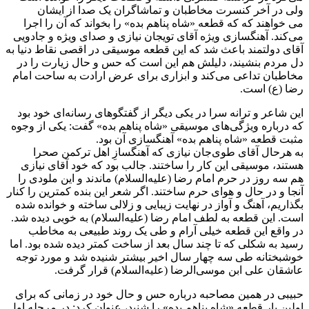
ولی در آخر کنسرت مخاطبان و تماشاگران یک صدا از ایشان
می خواهند که که قطعه «شاه پناهم بده» را بخواند که آن را اجرا
می‌کند. آهنگسازی ویژه آقای تویجان نیازی و صدای ویژه و جادویی
آقای دولتمند باعث شد که این قطعه موسیقی در اقصی نقاط دنیا به
دل مردم بنشیند، دلیلش هم این است که حس و حال زیارت را در
مخاطبان تداعی می‌کند و ابزاری برای عرض ارادت به ساحت امام
رضا (ع) است.
این شاعر و ترانه سرا در یکی دیگر از گفتگوهای رسانه‌ای خود بود
که درباره ویژگی‌های موسیقی «شاه پناهم بده» گفت: یکی از وجوه
مثبت قطعه «شاه پناهم بده» آهنگسازی آن بود.
به هرحال آقای طوی‌جان نیازی که آهنگسازِ اهل ترکمن صحرا
هستند، موسیقی این کار را ساختند. جالب بود که خود آقای نیازی
هم سه روز در حرم امام رضا (علیه‌السلام) ماندند و این ملودی را
آنجا و در حال و هوای حرم ساختند. اگر شعر این بنده کمترین را کنار
بگذاریم، آهنگ و آواز در نهایت زیبایی و زلالی ساخته و خوانده شده
است. این قطعه به لطف امام رضا (علیه‌السلام) به خوبی دیده شد.
در واقع این قطعه خیلی آرام و طی یک روند طبیعی به مخاطب
رسید به شکلی که تا چند سال بعد از ساخت کمتر دیده شده بود. اما
خوشبختانه طی سه چهار سال اخیر بیشتر شنیده شد و مورد توجه
عاشقان علی ابن موسی‌الرضا (علیه‌السلام) قرار گرفت.
حبیبی در همین مصاحبه درباره حس و حال خود در زمانی که برای
اولین بار قطعه «شاه پناهم بده» را شنید، عنوان کرد: در مرحله اول