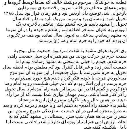
قطعه به خوانندگی مرحوم دولتمند خالف که بعدها توسط گروه‌ها و
مجموعه‌های مختلف در قالب سرود و قطعه‌های موسیقایی
بازخوانی شد، توضیح داد: اربعین بود و هم زمان قرار بود سال ۱۳۸۵
تحویل شود. زمستان بود و سرما. من یک باره به دلم افتاد سال
تحویل را مشهد باشم هرچه گشتم بلیتی نیافتم. بالاخره ته یک
اتوبوس به عنوان مسافر اضافه سوار شدم و خودم را در آن سرما
به مشهد رساندم. ساعتی به تحویل سال نمانده بود همه در تکاپوی
آن بودند که خود را به حرم امام رضا (ع) برسانند.
وی افزود: هوای مشهد به شدت سرد بود. جمعیت مثل موج به
سمت حرم در حرکت بودند. من هم همراه این سیل جمعیت راهی
حرم شدم. خودم را خیلی به سختی به مشهد رسانده بودم اما
جمعیت آنقدر زیاد و غیر قابل کنترل بود که مطمئن بودم لحظه سال
تحویل به حرم نمی‌رسم با سیل جمعیت از این سو به آن سو موج
می‌خوردم. هرچه با خودم فکر کردم دیدم هیج جوره نمی‌توانم به
حرم برسم در این افکار بودم که دلم خیلی شکست رو به امام رضا
(ع) کردم و گفتم آقا در این سرما این همه راه آمده‌ام تا سال تحویل
را در کنار شما باشم، رسم مهمان نوازی شما نیست که از مرا راه
ندهید. در همین حال و هوا ناگهان مصرع اول این شعر «شاه
پناهم بده خسته راه آمدم» به ذهنم آمد و با خودم زمزمه کردم و بعد
به طرز معجزه آسایی در آن جمعیت به نزدیکی ضریح رسیدم. این
شعر را من بداهه همان شب سرد زمستانی در مشهد گفتم که به
لحاظ ارزش ادبی هم امتیاز ویژه ای ندارد و شعر خاصی نیست اما
با دل شکسته گفته شد.