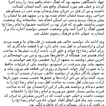
جهاد دانشگاهی مشهد بود که آهنگ «شاه پناهم بده» را زنده اجرا
کردند و خیلی هم مورد استقبال واقع شد. البته ایشان کسالت
داشتند و من از قبل در جریان بیماری‌شان بودم حتی در مسکو هم
جراحی روی سینه ایشان انجام شده بود و در مشهد هم ما ایشان را
پیش پزشک بردیم و سی تی اسکن انجام شد. متأسفانه زیاد وضعیت
خوبی نداشتند طوری که قرار بود در اختتامیه جشنواره امام رضا (ع)
همین آهنگ را اجرا کنند ولی وضعیت جسمی دولتمند اجازه نداد و از
ایشان به عنوان خادم فرهنگ رضوی تجلیل شد.
وی ادامه داد: دولتمند خالف هم همیشه در قلب‌های ما و همه مردم
ایران و ارادتمندان به اهل بیت جای دارد. او با قطعه ماندگاری که
برای امام رضا (ع) خواند و خلق کرد، باعث ارادت خیلی‌ها به ساحت
امام هشتم شد؛ هیچگاه از خاطره‌ها نمی‌رود و من من خوشحالم در
آخرین سفر دولتمند به مشهد از آریا عظیمی نژاد هم خواستم به
مشهد بیاید. وی پذیرفت، در استودیو، دولتمند یکی از غزلیات حافظ
را به صورت آواز خواند. امیدوارم روزی این قطعه هم بیرون بیاید و
به عنوان یادگار دیگری از دولتمند خالف، مردم از شنیدن آن لذت
ببرند. البته برای من این ارادت‌ها و عشق‌ها عجیب نیست چون بارها
ارادت مردمان اهل سنت به ساحت اهل بیت و امام رضا (ع) را به
چشم دیده‌ام و دولتمند هم یکی از این ارادتمندان بود که به ساحت
فرزند پیامبر بسیار عشق می‌ورزید و امام رضا (ع) را عاشقانه
دوست داشت و خیلی خوب است که در آخرین سفرش به ایران که
درست چند ماه قبل اتفاق افتاد عنوان خادمی امام رضا (ع) را
دریافت کرد و این مساله برای او خاطره انگیز بود.