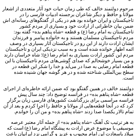
مرحوم دولتمند خالف که طی زمان حیات خود آثار متعددی از اشعار
مولانا و حافظ و دیگر شاعران برجسته ادبیات فارسی را در
تاجیکستان و ایران خوانده بود هم در یکی از گفتگوهای رسانه‌ای اش
ضمن بیان خاطراتی از ارادت خود و بسیاری از مردم کشور
تاجیکستان به امام رضا (ع) و قطعه «شاه پناهم بده» گفته بود:
مردم تاجیکستان مسلمان هستند و به خانواده پیامبر و فرزندان
ایشان ارادت دارند از این رو در تاجیکستان آثار بسیاری در وصف
ائمه اطهار خوانده شده است و به سبب نزدیکی ایران و تاجیکستان
مردم این کشور ارادت بسیاری به امام رضا (ع)؛ شاه خراسان دارند
و من بسیار خوشحالم که صدای گوشی‌های مردم تاجیکستان با این
قطعه امام رضایی به صدا در می‌آید و خدا را شکر این قطعه در
سطح بین‌المللی شناخته شده و در هر گوشه جهان شنیده شده
است.
دولتمند خالف در همین گفتگو بود که ضمن ارائه خاطره‌ای از اجرای
قطعه «شاه پناهم بده» در فرانسه توضیح داد: چند سال پیش
فرانسه مراسمی برای بزرگداشت کشورهای فارسی زبان برگزار
کرد که در آنجا قطعه‌هایی از مولانا و حافظ را اجرا کردم و بعد از آن
تمام تالار یکصدا صدا زدند «شاه پناهم بده» و من آن را خواندم.
به هر ترتیب تک آهنگ «شاه پناهم بده» از جمله آثار معتبر عرصه
موسیقی با موضوع عرض ارادت به پیشگاه امام رضا (ع) است که
میلاد باسعادت این امام محبوب و عزیز و گرامی نزد ایرانیان باعث