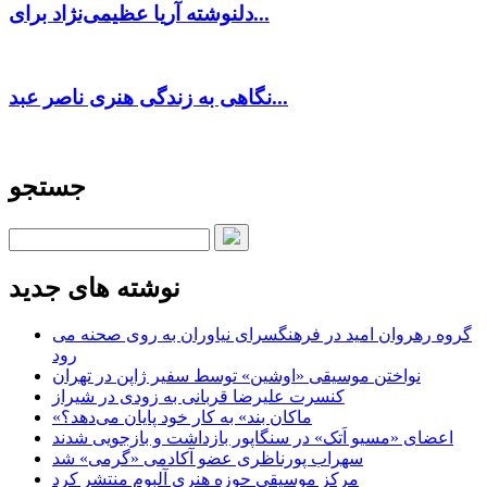
دلنوشته آریا عظیمی‌نژاد برای...
نگاهی به زندگی هنری ناصر عبد...
جستجو
نوشته های جدید
گروه رهروان امید در فرهنگسرای نیاوران به روی صحنه می
رود
نواختن موسیقی «اوشین» توسط سفیر ژاپن در تهران
کنسرت علیرضا قربانی به زودی در شیراز
«ماکان بند» به کار خود پایان می‌دهد؟
اعضای «مسیو اَتک» در سنگاپور بازداشت و بازجویی شدند
سهراب پورناظری عضو آکادمی «گرمی» شد
مرکز موسیقی حوزه هنری آلبوم منتشر کرد