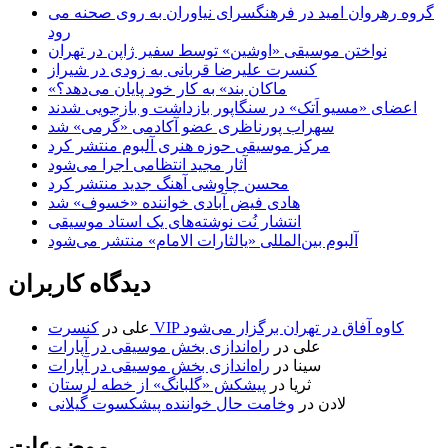
گروه رهروان امید در فرهنگسرای نیاوران به روی صحنه می
رود
نواختن موسیقی «اوشین» توسط سفیر ژاپن در تهران
کنسرت علیرضا قربانی به زودی در شیراز
«ماکان بند» به کار خود پایان می‌دهد؟
اعضای «مسیو اَتک» در سنگاپور بازداشت و بازجویی شدند
سهراب پورناظری عضو آکادمی «گرمی» شد
مرکز موسیقی حوزه هنری آلبوم منتشر کرد
آثار مجید انتظامی اجرا می‌شود
محسن چاوشی آهنگ جدید منتشر کرد
هادی فیض آبادی خواننده «خسوف» شد
انتشار نُت نوشته‌های یک استاد موسیقی
آلبوم بین‌المللی «یالثارات الامام» منتشر می‌شود
دیدگاه کاربران
کنسرت VIP کاوه آفاق در تهران برگزار می‌شود
علی
در
علی
در
راه‌اندازی بخش موسیقی در آپارات
سینا
در
راه‌اندازی بخش موسیقی در آپارات
ثریا
در
پیشکش «گلبانگ» از خطه لرستان
لادن
در
وخامت حال خواننده پیشکسوت گیلانی
موضوعات