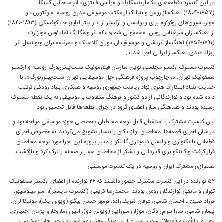
در این کنسرت قطعه‌های «کامارینسکایا» و «والس فانتزی» اثر میخائیل گلینکا
(۱۸۵۷-۱۸۰۴) آهنگساز روس و بنیانگذار مکتب موسیقی مدرن روسیه، «نوکتورن» و
«واریاسیون‌های روکوکو» برای ویولنسل و ارکستر از آثار پیتر ایلیچ چایکوفسکی (۱۸۹۳-۱۸۴۰)
از آهنگسازان سرشناس روس، «سمفونی شماره ۴۰» اثر ولفگانگ آمادئوس موتزارت
(۱۷۹۱-۱۷۵۶) آهنگساز اتریشی و موسیقیدان دوران کلاسیک و «مرثیه» برای ویولنسل اثر
بهزاد عبدی آهنگساز ایرانی اجرا شدند.
کنسرت مشترک ارکستر مجلسی نوین سازمان فیلارمونیک سنت‌پیترزبورگ روسیه و ارکستر
سمفونیک تهران، در چارچوب پروژه فرهنگی «پل موسیقایی تهران-سنت‌پیترزبورگ»، با
حمایت بنیاد ابتکارات هنری نهاد ریاست جمهوری روسیه و همکاری بنیاد رودکی ترتیب
داده شده بود و نوازندگانی از دو کشور و فرهنگ متفاوت با موسیقی به یک نقطه مشترک
رسیده بودند و هماهنگی میان اعضای گروه در اجرای قطعه‌ها قابل تحسین بود.
این کنسرت مشترک با استقبال قابل توجه مخاطبان تخصصی حوزه موسیقی مواجه بود و
در میان اجرای قطعه‌ها، مخاطبان نوازندگان را بسیار تشویق می‌کردند، به خصوص اجرای
قطعاتی با تکنوازی ویولنسل دیمیتری گاننکو و مدیر پروژه این اجرا مورد توجه مخاطبان
قرار گرفت و گاننکو برای قدردانی و تشکر از مخاطبان سه بار صحنه را ترک کرد و بازگشت.
همنوازی مشترک ایران و روسیه در یک کنسرت موسیقی
۵۲ نوازنده در این کنسرت مشترک حضور داشتند که ۲۶ نوازنده از اعضای ارکستر سمفونیک
تهران و مابقی نوازندگان روس بودند. محمدرضا کریمی (کنسرت مایستر)، امیر مینوسپهر،
فرزاد صیدی، احسان شامی، عرفان شریف‌زاده، فرمهر حسن بیگلو (ویولن یک)، مونیکا لران،
پیمان شامی، سارا بیرام‌زادگان، موژان میرزایی (ویولن دو)، امین زمان‌خان، پژمان اختیاری،
زهرا عبدالله‌زاده (ویولا)، مجید اسماعیلی، بهرنگ معتمدی، شهرزاد مجد، هلیا پورکریمی