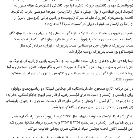
(ویولنسل)، مهدی کلانتری، پروانه انارکی، آوا پویا کاشانی (کنترباس)، غزاله میرزازاده
(فلوت)، آرین قیطاسی (اُبوا)، مینلی دانلیان (کلارینت)، علیرضا متوسلی ‌داراب (فاگوت)،
فاطمه یوسفی‌نژاد (هورن)، علیرضا میرآقا (ترومپت) و رامین براتی (ترومبون باس) از
نوازندگان ارکستر سمفونیک تهران در کنسرت شب گذشته بودند.
همچنین فروردین ماه کنسرت مشترک نوازندگان سازهای زهی ایرانی‌ به همراه نوازندگان
ارکستر مجلسی جوانان سنت پترزبورگ و حضور افتخاری نوازندگان ارکستر فیلارمونیک
سنت‌ پترزبورگ با عنوان «پل موسیقایی سنت‌پترزبورگ – تهران» در تالار گرندهال
شوستاکوویچ سنت‌پترزبورگ روسیه برگزار شد.
نیما زاهدی، علی جعفری پویان، میلاد عالمی، تینا جامه‌گرمی، رایین نورانی، فرمهر بیگ‌لو،
اهورا خدامی، سهراب برهمندی، آتنا زنگنه، مهرداد عالمی، نگار نوراد، هادی اسماعیلی و آوا
پویا کاشانی، نوازندگان ویولن، ویولا، ویولنسل و کنترباس از ایران در این اجرای مشترک
حضور داشتند.
در این برنامه آثاری همچون «کامارینسکایا» اثر میخائیل گلینکا، «واریاسیون‌های روکوکو»
برای ویلنسل و ارکستر و «سرناد» برای ارکستر زهی، از آثار پیتر ایلیچ چایکوفسکی، «خرابه»
و «خورشید» از آثار ثمین باغچه‌بان و «رقص دایره» اثر حشمت سنجری به رهبری یاروسلاو
زابویارکین و با تکنواری ویولنسل دیمیتری گاننکو اجرا شد.
به گزارش ایرنا، ارکستر سمفونیک تهران سال ۱۳۲۲ توسط پرویز محمود پایه‌گذاری شد.
دوران طلایی این ارکستر در سال‌های ۱۳۵۱ تا ۱۳۵۷ و به رهبری فرهاد مشکوة سپری شد،
این ارکستر اکنون تحت پوشش بنیاد فرهنگی هنری رودکی فعالیت می‌کند.