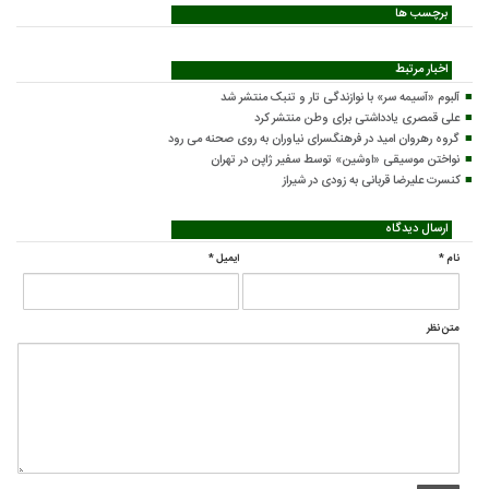
برچسب ها
اخبار مرتبط
آلبوم «آسیمه سر» با نوازندگی تار و تنبک منتشر شد
علی قمصری یادداشتی برای وطن منتشر کرد
گروه رهروان امید در فرهنگسرای نیاوران به روی صحنه می رود
نواختن موسیقی «اوشین» توسط سفیر ژاپن در تهران
کنسرت علیرضا قربانی به زودی در شیراز
ارسال دیدگاه
نام
*
ایمیل
*
متن نظر