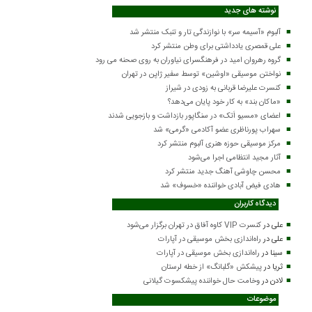
نوشته های جدید
آلبوم «آسیمه سر» با نوازندگی تار و تنبک منتشر شد
علی قمصری یادداشتی برای وطن منتشر کرد
گروه رهروان امید در فرهنگسرای نیاوران به روی صحنه می رود
نواختن موسیقی «اوشین» توسط سفیر ژاپن در تهران
کنسرت علیرضا قربانی به زودی در شیراز
«ماکان بند» به کار خود پایان می‌دهد؟
اعضای «مسیو اَتک» در سنگاپور بازداشت و بازجویی شدند
سهراب پورناظری عضو آکادمی «گرمی» شد
مرکز موسیقی حوزه هنری آلبوم منتشر کرد
آثار مجید انتظامی اجرا می‌شود
محسن چاوشی آهنگ جدید منتشر کرد
هادی فیض آبادی خواننده «خسوف» شد
دیدگاه کاربران
علی
در
کنسرت VIP کاوه آفاق در تهران برگزار می‌شود
علی
در
راه‌اندازی بخش موسیقی در آپارات
سینا
در
راه‌اندازی بخش موسیقی در آپارات
ثریا
در
پیشکش «گلبانگ» از خطه لرستان
لادن
در
وخامت حال خواننده پیشکسوت گیلانی
موضوعات