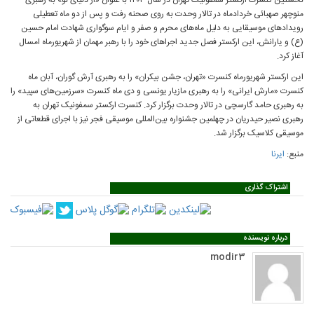
نخستین کنسرت ارکستر سمفونیک تهران در سال ۱۴۰۳ با عنوان «از دنیای نو» به رهبری
منوچهر صهبائی خردادماه در تالار وحدت به روی صحنه رفت و پس از دو ماه تعطیلی
رویدادهای موسیقایی به دلیل ماه‌های محرم و صفر و ایام سوگواری شهادت امام حسین
(ع) و یارانش، این ارکستر فصل جدید اجراهای خود را با رهبر مهمان از شهریورماه امسال
آغاز کرد.
این ارکستر شهریورماه کنسرت «تهران، جشن بیکران» را به رهبری آرش گوران، آبان ماه
کنسرت «مارش ایرانی» را به رهبری مازیار یونسی و دی ماه کنسرت «سرزمین‌های سپید» را
به رهبری حامد گارسچی در تالار وحدت برگزار کرد. کنسرت ارکستر سمفونیک تهران به
رهبری نصیر حیدریان در چهلمین جشنواره بین‌المللی موسیقی فجر نیز با اجرای قطعاتی از
موسیقی کلاسیک برگزار شد.
منبع:
ایرنا
اشتراک گذاری
درباره نویسنده
modir3