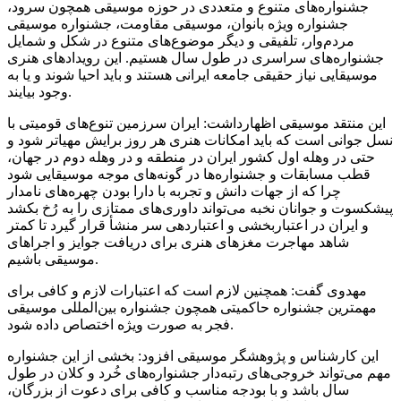
جشنواره‌های متنوع و متعددی در حوزه موسیقی همچون سرود،
جشنواره ویژه بانوان، موسیقی مقاومت، جشنواره موسیقی
مردم‌وار، تلفیقی و دیگر موضوع‌های متنوع در شکل و شمایل
جشنواره‌های سراسری در طول سال هستیم. این رویدادهای هنری
موسیقایی نیاز حقیقی جامعه ایرانی هستند و باید احیا شوند و یا به
وجود بیایند.
این منتقد موسیقی اظهارداشت: ایران سرزمین تنوع‌های قومیتی با
نسل جوانی است که باید امکانات هنری هر روز برایش مهیاتر شود و
حتی در وهله اول کشور ایران در منطقه و در وهله دوم در جهان،
قطب مسابقات و جشنواره‌ها در گونه‌های موجه موسیقایی شود
چرا که از جهات دانش و تجربه با دارا بودن چهره‌های نامدار
پیشکسوت و جوانان نخبه می‌تواند داوری‌های ممتازی را به رُخ بکشد
و ایران در اعتباربخشی و اعتباردهی سر منشأ قرار گیرد تا کمتر
شاهد مهاجرت مغزهای هنری برای دریافت جوایز و اجراهای
موسیقی باشیم.
مهدوی گفت: همچنین لازم است که اعتبارات لازم و کافی برای
مهمترین جشنواره حاکمیتی همچون جشنواره بین‌المللی موسیقی
فجر به صورت ویژه اختصاص داده شود.
این کارشناس و پژوهشگر موسیقی افزود: بخشی از این جشنواره
مهم می‌تواند خروجی‌های رتبه‌دار جشنواره‌های خُرد و کلان در طول
سال باشد و با بودجه مناسب و کافی برای دعوت از بزرگان،