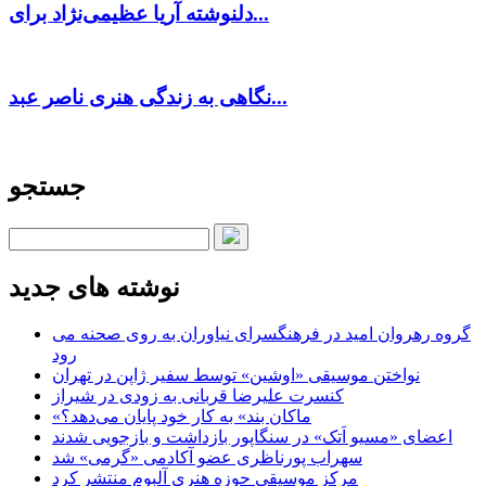
دلنوشته آریا عظیمی‌نژاد برای...
نگاهی به زندگی هنری ناصر عبد...
جستجو
نوشته های جدید
گروه رهروان امید در فرهنگسرای نیاوران به روی صحنه می
رود
نواختن موسیقی «اوشین» توسط سفیر ژاپن در تهران
کنسرت علیرضا قربانی به زودی در شیراز
«ماکان بند» به کار خود پایان می‌دهد؟
اعضای «مسیو اَتک» در سنگاپور بازداشت و بازجویی شدند
سهراب پورناظری عضو آکادمی «گرمی» شد
مرکز موسیقی حوزه هنری آلبوم منتشر کرد