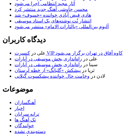
آثار مجید انتظامی اجرا می‌شود
محسن چاوشی آهنگ جدید منتشر کرد
هادی فیض آبادی خواننده «خسوف» شد
انتشار نُت نوشته‌های یک استاد موسیقی
آلبوم بین‌المللی «یالثارات الامام» منتشر می‌شود
دیدگاه کاربران
کنسرت VIP کاوه آفاق در تهران برگزار می‌شود
علی
در
علی
در
راه‌اندازی بخش موسیقی در آپارات
سینا
در
راه‌اندازی بخش موسیقی در آپارات
ثریا
در
پیشکش «گلبانگ» از خطه لرستان
لادن
در
وخامت حال خواننده پیشکسوت گیلانی
موضوعات
آهنگسازان
اخبار
ترانه سرایان
تک آهنگ ها
خوانندگان
دسته‌بندی نشده