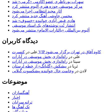
سهراب پورناظری عضو آکادمی «گرمی» شد
مرکز موسیقی حوزه هنری آلبوم منتشر کرد
آثار مجید انتظامی اجرا می‌شود
محسن چاوشی آهنگ جدید منتشر کرد
هادی فیض آبادی خواننده «خسوف» شد
انتشار نُت نوشته‌های یک استاد موسیقی
آلبوم بین‌المللی «یالثارات الامام» منتشر می‌شود
دیدگاه کاربران
کنسرت VIP کاوه آفاق در تهران برگزار می‌شود
علی
در
علی
در
راه‌اندازی بخش موسیقی در آپارات
سینا
در
راه‌اندازی بخش موسیقی در آپارات
ثریا
در
پیشکش «گلبانگ» از خطه لرستان
لادن
در
وخامت حال خواننده پیشکسوت گیلانی
موضوعات
آهنگسازان
اخبار
ترانه سرایان
تک آهنگ ها
خوانندگان