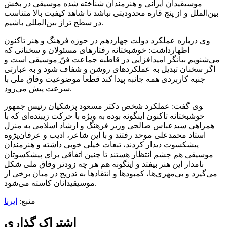
موسیقیدان ایرانی و هنرمندان شناخته شده موسیقی در بخش
بین‌الملل و از پنج قاره محدودیتی نباشد تا شاهد کیفیت بالا متناسب
در سطح تراز بین‌المللی باشیم.
وی درباره عملکرد دولت چهاردهم در حوزه فرهنگ و هنر تاکنون
اظهارداشت: خوشبختانه رفتارهای مسئولان و سخنانی که
می‌شنویم بیانگر امیدافزایی در قاطبه جماعت فنّ ِموسیقی است و
اگر سخنان تبدیل به عملکردهای روشن و شفاف شود و به عبارتی
جنبه کاربردی همه جانبه پیدا کند قطعا موضوعیت وفاق ملی با
سرعت پیش می‌رود.
‍وی گفت: عملکرد شخص دکتر مسعود پزشکیان رئیس جمهور
خوشبختانه تاکنون اینگونه بوده به ویژه با حرکت زیبنده‌ای که با
همراهی سیدعباس صالحی وزیر فرهنگ و ارشاد اسلامی به منزل
استاد محمدعلی موحد رفتند و با این شاعر، ادیب و عرفان‌پژوه
پیشکسوت دیدار کردند، تبعات خیلی خوبی داشته و هنرمندان
موسیقی هم چشم انتظار هستند تا چنین اتفاقی برای پیشکسوتان
نامدار این هنر بیفتد و اینگونه هم هر چه زودتر وفاق ملی شکل
می‌گیرد و بی‌مهری‌ها، کمبودها و انتقادها به تدریج در میان برخی از
موسیقیدانان کاسته می‌شود.
منبع:
ایرنا
اشتراک گذاری