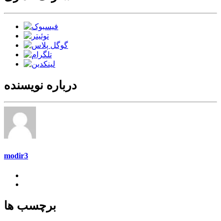
درباره نویسنده
modir3
برچسب ها