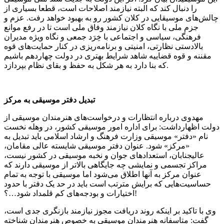
را دنبال کند که البته نیازمند اصلاحات است، قطعا بسیاری از
چالش‌های موسیقایی در کلان کشور رو به بهبود خواهد رفت. عزم و
جزم ملی با نگاه کلان نیازمند وفاق ملی است تا در رفع موانع
فرهنگی، سیاسی و اجتماعی با خِرَد جمعی و نگاه ویژه مدیران
بالادستی نظارتی، امنیتی و برنامه‌ریزی در کنار حمایت‌های قوه
مقننه و قوه قضاییه شاهد شرایط بهتری در دولت چهاردهم باشیم
که بنا دارد به هر شکل به حفظ و بقای نظام بپردازد.
تبدیل دفتر موسیقی به مرکز
مهدوی درباره انتظارات و درخواست‌های هنرمندان موسیقی از
دولت اظهارداشت: برای اداره امور موسیقی کشور، در وهله نخست
نام «دفتر» موسیقی وزارت فرهنگ و ارشاد اسلامی باید تبدیل به
«مرکز» شود. عنوان دفتر موسیقی شایسته عالی مقامان،
عالیجنابان، استعدادهای جوان و نخبه موسیقی در کشور نیست،
مراکز تجسمی و نمایشی چه جایگاهی بالاتر از موسیقی دارند که
عنوان مرکز به آنها اطلاق می‌شود اما موسیقی با توجه به تمام
حساسیت‌هایی که برایش مترتب است باید در حد یک دفتر با حدود
اختیارات و بودجه‌های کم قلمداد شود…؟!
وی با تاکید بر اینکه روند دریافت مجوز نیازمند بازنگری‌ جدی است،
گفت: متاسفانه هنرمندان موسیقی به خصوص هنرمندان شناخته