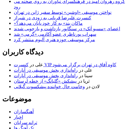
گروه رهروان امید در فرهنگسرای نیاوران به روی صحنه می
رود
نواختن موسیقی «اوشین» توسط سفیر ژاپن در تهران
کنسرت علیرضا قربانی به زودی در شیراز
«ماکان بند» به کار خود پایان می‌دهد؟
اعضای «مسیو اَتک» در سنگاپور بازداشت و بازجویی شدند
سهراب پورناظری عضو آکادمی «گرمی» شد
مرکز موسیقی حوزه هنری آلبوم منتشر کرد
دیدگاه کاربران
کنسرت VIP کاوه آفاق در تهران برگزار می‌شود
علی
در
علی
در
راه‌اندازی بخش موسیقی در آپارات
سینا
در
راه‌اندازی بخش موسیقی در آپارات
ثریا
در
پیشکش «گلبانگ» از خطه لرستان
لادن
در
وخامت حال خواننده پیشکسوت گیلانی
موضوعات
آهنگسازان
اخبار
ترانه سرایان
تک آهنگ ها