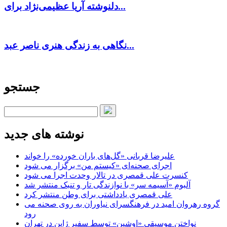
دلنوشته آریا عظیمی‌نژاد برای...
نگاهی به زندگی هنری ناصر عبد...
جستجو
نوشته های جدید
علیرضا قربانی «گل‌های باران خورده» را خواند
اجرای صحنه‌ای «کیستم من» برگزار می شود
کنسرت علی قمصری در تالار وحدت اجرا می شود
آلبوم «آسیمه سر» با نوازندگی تار و تنبک منتشر شد
علی قمصری یادداشتی برای وطن منتشر کرد
گروه رهروان امید در فرهنگسرای نیاوران به روی صحنه می
رود
نواختن موسیقی «اوشین» توسط سفیر ژاپن در تهران