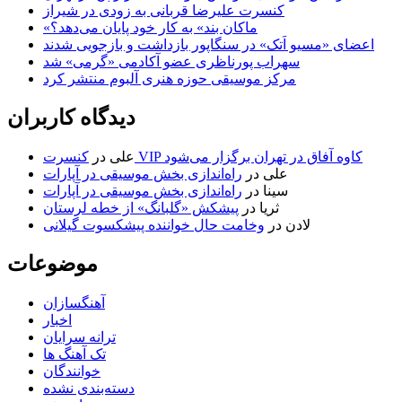
کنسرت علیرضا قربانی به زودی در شیراز
«ماکان بند» به کار خود پایان می‌دهد؟
اعضای «مسیو اَتک» در سنگاپور بازداشت و بازجویی شدند
سهراب پورناظری عضو آکادمی «گرمی» شد
مرکز موسیقی حوزه هنری آلبوم منتشر کرد
دیدگاه کاربران
کنسرت VIP کاوه آفاق در تهران برگزار می‌شود
علی
در
علی
در
راه‌اندازی بخش موسیقی در آپارات
سینا
در
راه‌اندازی بخش موسیقی در آپارات
ثریا
در
پیشکش «گلبانگ» از خطه لرستان
لادن
در
وخامت حال خواننده پیشکسوت گیلانی
موضوعات
آهنگسازان
اخبار
ترانه سرایان
تک آهنگ ها
خوانندگان
دسته‌بندی نشده