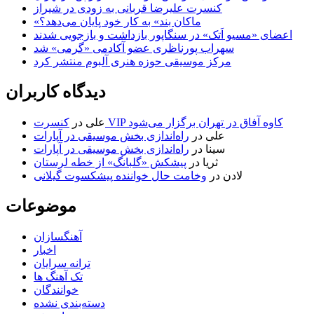
کنسرت علیرضا قربانی به زودی در شیراز
«ماکان بند» به کار خود پایان می‌دهد؟
اعضای «مسیو اَتک» در سنگاپور بازداشت و بازجویی شدند
سهراب پورناظری عضو آکادمی «گرمی» شد
مرکز موسیقی حوزه هنری آلبوم منتشر کرد
دیدگاه کاربران
کنسرت VIP کاوه آفاق در تهران برگزار می‌شود
علی
در
علی
در
راه‌اندازی بخش موسیقی در آپارات
سینا
در
راه‌اندازی بخش موسیقی در آپارات
ثریا
در
پیشکش «گلبانگ» از خطه لرستان
لادن
در
وخامت حال خواننده پیشکسوت گیلانی
موضوعات
آهنگسازان
اخبار
ترانه سرایان
تک آهنگ ها
خوانندگان
دسته‌بندی نشده