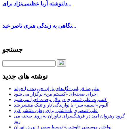
دلنوشته آریا عظیمی‌نژاد برای...
نگاهی به زندگی هنری ناصر عبد...
جستجو
نوشته های جدید
علیرضا قربانی «گل‌های باران خورده» را خواند
اجرای صحنه‌ای «کیستم من» برگزار می شود
کنسرت علی قمصری در تالار وحدت اجرا می شود
آلبوم «آسیمه سر» با نوازندگی تار و تنبک منتشر شد
علی قمصری یادداشتی برای وطن منتشر کرد
گروه رهروان امید در فرهنگسرای نیاوران به روی صحنه می
رود
نواختن موسیقی «اوشین» توسط سفیر ژاپن در تهران