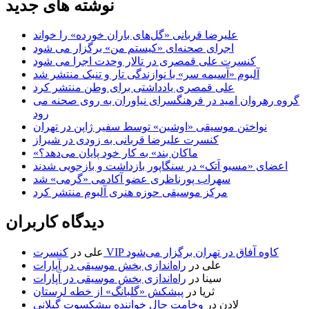
نوشته های جدید
علیرضا قربانی «گل‌های باران خورده» را خواند
اجرای صحنه‌ای «کیستم من» برگزار می شود
کنسرت علی قمصری در تالار وحدت اجرا می شود
آلبوم «آسیمه سر» با نوازندگی تار و تنبک منتشر شد
علی قمصری یادداشتی برای وطن منتشر کرد
گروه رهروان امید در فرهنگسرای نیاوران به روی صحنه می
رود
نواختن موسیقی «اوشین» توسط سفیر ژاپن در تهران
کنسرت علیرضا قربانی به زودی در شیراز
«ماکان بند» به کار خود پایان می‌دهد؟
اعضای «مسیو اَتک» در سنگاپور بازداشت و بازجویی شدند
سهراب پورناظری عضو آکادمی «گرمی» شد
مرکز موسیقی حوزه هنری آلبوم منتشر کرد
دیدگاه کاربران
کنسرت VIP کاوه آفاق در تهران برگزار می‌شود
علی
در
علی
در
راه‌اندازی بخش موسیقی در آپارات
سینا
در
راه‌اندازی بخش موسیقی در آپارات
ثریا
در
پیشکش «گلبانگ» از خطه لرستان
لادن
در
وخامت حال خواننده پیشکسوت گیلانی