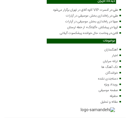
دیدگاه کاربران
علی
در
کنسرت VIP کاوه آفاق در تهران برگزار می‌شود
علی
در
راه‌اندازی بخش موسیقی در آپارات
سینا
در
راه‌اندازی بخش موسیقی در آپارات
ثریا
در
پیشکش «گلبانگ» از خطه لرستان
لادن
در
وخامت حال خواننده پیشکسوت گیلانی
موضوعات
آهنگسازان
اخبار
ترانه سرایان
تک آهنگ ها
خوانندگان
دسته‌بندی نشده
رویداد ویژه
صفحه موسیقی
متفرقه
مقاله و تحلیل