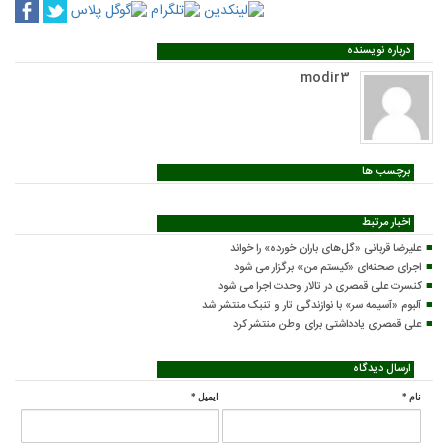
درباره نویسنده
modir3
برچسب ها
اخبار مرتبط
علیرضا قربانی «گل‌های باران خورده» را خواند
اجرای صحنه‌ای «کیستم من» برگزار می شود
کنسرت علی قمصری در تالار وحدت اجرا می شود
آلبوم «آسیمه سر» با نوازندگی تار و تنبک منتشر شد
علی قمصری یادداشتی برای وطن منتشر کرد
ارسال دیدگاه
نام
*
ایمیل
*