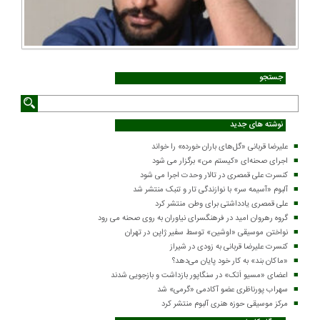
جستجو
نوشته های جدید
علیرضا قربانی «گل‌های باران خورده» را خواند
اجرای صحنه‌ای «کیستم من» برگزار می شود
کنسرت علی قمصری در تالار وحدت اجرا می شود
آلبوم «آسیمه سر» با نوازندگی تار و تنبک منتشر شد
علی قمصری یادداشتی برای وطن منتشر کرد
گروه رهروان امید در فرهنگسرای نیاوران به روی صحنه می رود
نواختن موسیقی «اوشین» توسط سفیر ژاپن در تهران
کنسرت علیرضا قربانی به زودی در شیراز
«ماکان بند» به کار خود پایان می‌دهد؟
اعضای «مسیو اَتک» در سنگاپور بازداشت و بازجویی شدند
سهراب پورناظری عضو آکادمی «گرمی» شد
مرکز موسیقی حوزه هنری آلبوم منتشر کرد