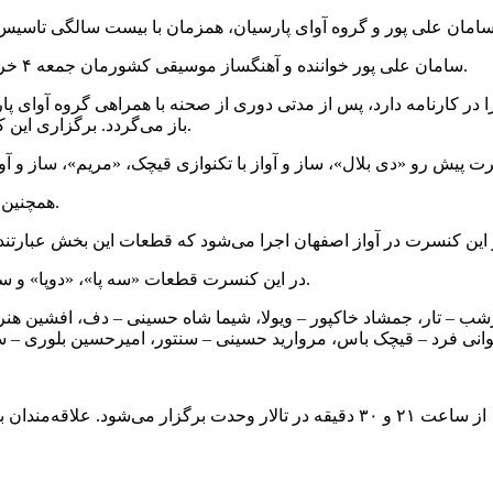
سامان علی پور خواننده و آهنگساز موسیقی کشورمان جمعه ۴ خرداد ۱۴۰۳ از ساعت ۲۱ و ۳۰ دقیقه در تالار وحدت روی صحنه می‌رود.
در کارنامه دارد، پس از مدتی دوری از صحنه با همراهی گروه آوای 
باز می‌گردد. برگزاری این کنسرت با بیست سالگیِ تاسیس گروه آوای پارسیان همراه شده است.
همچنین قطعه‌ی «شیرین شیرین» در دستگاه همایون نواخته و خوانده می‌شود.
در این کنسرت قطعات «سه پا»، «دوپا» و ساز و آواز با تکنوازی کمانچه در دستگاه ماهور نواخته و خوانده می‌شود.
رشب – تار، جمشاد خاکپور – ویولا، شیما شاه حسینی – دف، افشین هنر
کنسرت سامان علی پور و گروه آوای پارسیان جمعه ۴ خرداد ۱۴۰۳ از ساعت ۲۱ و ۳۰ دقیق