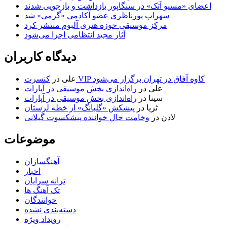
اعضای «مسیو اَتک» در سنگاپور بازداشت و بازجویی شدند
سهراب پورناظری عضو آکادمی «گرمی» شد
مرکز موسیقی حوزه هنری آلبوم منتشر کرد
آثار مجید انتظامی اجرا می‌شود
دیدگاه کاربران
کنسرت VIP کاوه آفاق در تهران برگزار می‌شود
علی
در
علی
در
راه‌اندازی بخش موسیقی در آپارات
سینا
در
راه‌اندازی بخش موسیقی در آپارات
ثریا
در
پیشکش «گلبانگ» از خطه لرستان
لادن
در
وخامت حال خواننده پیشکسوت گیلانی
موضوعات
آهنگسازان
اخبار
ترانه سرایان
تک آهنگ ها
خوانندگان
دسته‌بندی نشده
رویداد ویژه