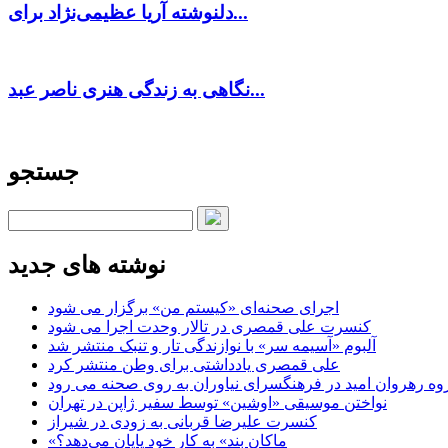
دلنوشته آریا عظیمی‌نژاد برای...
نگاهی به زندگی هنری ناصر عبد...
جستجو
نوشته های جدید
اجرای صحنه‌ای «کیستم من» برگزار می شود
کنسرت علی قمصری در تالار وحدت اجرا می شود
آلبوم «آسیمه سر» با نوازندگی تار و تنبک منتشر شد
علی قمصری یادداشتی برای وطن منتشر کرد
وه رهروان امید در فرهنگسرای نیاوران به روی صحنه می رود
نواختن موسیقی «اوشین» توسط سفیر ژاپن در تهران
کنسرت علیرضا قربانی به زودی در شیراز
«ماکان بند» به کار خود پایان می‌دهد؟