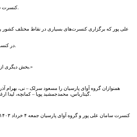
کنسرت سامان علی پور و گروه آوای پارسیان، همزمان با بیست سالگی تاسیس این گروه، اوایل خرداد سال جاری در تالار وحدت روی صحنه می‌رود.
علی پور که برگزاری کنسرت‌های بسیاری در نقاط مختلف کشور را 
در کنسرت پیش رو «دی بلال»، ساز و آواز با تکنوازی قیچک، «مریم»، ساز و آواز با همراهی تار و نی و آهنگ «عاموزا» در دستگاه شور اجرا می‌شوند.
بخش دیگری از این کنسرت در آواز اصفهان اجرا می‌شود که قطعات این بخش عبارتند از؛ «بوی دینم»، «نازارم»، ساز و آواز با تکنوازی قانون و آهنگ «کژال.»
همنوازان گروه آوای پارسیان را مسعود سرلک – نی، بهرام آذ
گیتارباس، محمدجمشید پویا – کمانچه، لیدا ارغوانی فرد – قیچک باس، مروارید حسینی – سنتور، امیرحسین بلوری – سرنا، شقایق نجاتی – ویلنسل و فاطمه جاهدی – تنبک؛ تشکیل می‌دهند.