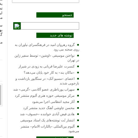
بخ
تص
لر
جستجو
مخ
سر
به
گر
نوشته های جدید
من
گروه رهروان امید در فرهنگسرای نیاوران به
روی صحنه می رود
نواختن موسیقی «اوشین» توسط سفیر ژاپن
در تهران
کنسرت علیرضا قربانی به زودی در شیراز
«ماکان بند» به کار خود پایان می‌دهد؟
اعضای «مسیو اَتک» در سنگاپور بازداشت و
بازجویی شدند
سهراب پورناظری عضو آکادمی «گرمی» شد
مرکز موسیقی حوزه هنری آلبوم منتشر کرد
آثار مجید انتظامی اجرا می‌شود
محسن چاوشی آهنگ جدید منتشر کرد
هادی فیض آبادی خواننده «خسوف» شد
انتشار نُت نوشته‌های یک استاد موسیقی
آلبوم بین‌المللی «یالثارات الامام» منتشر
می‌شود