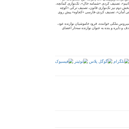
نیم»، تصنیف کردی «شمامه خال»، تک‌نوازی کمانچه،
 بخش دوم نیز تک‌نوازی قانون، تصنیف ترکی «کوچه
ن هی آمان»، تصنیف کردی-فارسی «کجاوه» پیش روی
روس ملکی خواننده، فرود خاموشیان نوازنده عود،
 و دایره و بنده به عنوان نوازنده سه‌تار اعضای