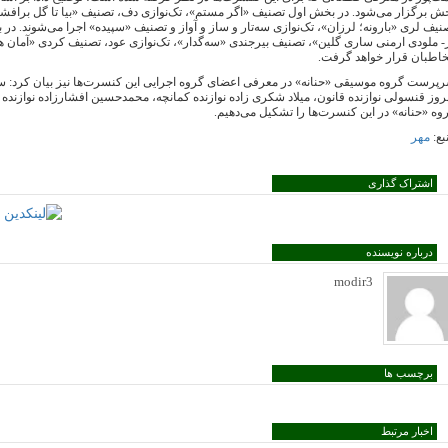
ش برگزار می‌شود. در بخش اول تصنیف «اگر مستم»، تک‌نوازی دف، تصنیف «بیا تا گل برافشا
نیف لری «بارونه؛ لرزان»، تک‌نوازی سه‌تار و ساز و آواز و تصنیف «سپیده» اجرا می‌شوند. در
- ملودی ارمنی ساری گلین»، تصنیف بیرجندی «سه‌گدار»، تک‌نوازی عود، تصنیف کردی «آما
اطبان قرار خواهد گرفت.
پرست گروه موسیقی «حنانه» در معرفی اعضای گروه اجرایی این کنسرت‌ها نیز بیان کرد: سی
روز قنسولی نوازنده قانون، میلاد شکری زاده نوازنده کمانچه، محمدحسین افشارزاده نوازنده دف
وه «حنانه» در این کنسرت‌ها را تشکیل می‌دهیم.
بع:
مهر
اشتراک گذاری
درباره نویسنده
modir3
برچسب ها
اخبار مرتبط