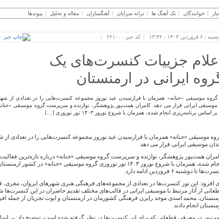
بار
خوانندگان
تک آهنگ ها
ترانه سرایان
آهنگسازان
مقاله و تحلیل
پیوندها
- ۶ فروردین ۱۴۰۳ - ۱۳:۴۲
کد خبر : ۲۲۱۰۰
علام جزییات کنسرت‌های یک
روه ایرانی در ارمنستان
گروه موسیقی «حنانه» همزمان با فرارسیدن عید نوروز مجموعه کنسرت‌هایی را در تعدادی از شه
موسیقی ایرانی قرار می دهد. کامران همت‌پور پژوهشگر، نوازنده و سرپرست گروه موسیقی «حنانه» د
بر اساس برنامه‌ریزی انجام شده، همزمان با شروع نوروز ۱۴۰۳ تور نوروزی […]
وه موسیقی «حنانه» همزمان با فرارسیدن عید نوروز مجموعه کنسرت‌هایی را در تعدادی از
دان موسیقی ایرانی قرار می دهد.
مران همت‌پور پژوهشگر، نوازنده و سرپرست گروه موسیقی «حنانه» درباره تازه‌ترین فعالیت‌
انجام شده، همزمان با شروع نوروز ۱۴۰۳ تور نوروزی گروه موسیقی «حنانه»
ت‌ها تا دوشنبه ۶ فروردین ادامه دارد.
 افزود: این تور کنسرت‌ها در تعدادی از مجموعه‌های فرهنگی هنری شهرهای ایروان، مغری، ق
عاتی از آثار مرتبط با موسیقی ایرانی در قالب‌های مختلف تقدیم حاضران در این کنسرت‌ها شود
منستان، محمد اسدی موحد رایزن فرهنگی کشورمان در ارمنستان و ایوت تجریان از جمله افرا
منستان انجام دادند.