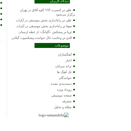
دیدگاه کاربران
علی
در
کنسرت VIP کاوه آفاق در تهران
برگزار می‌شود
علی
در
راه‌اندازی بخش موسیقی در آپارات
سینا
در
راه‌اندازی بخش موسیقی در آپارات
ثریا
در
پیشکش «گلبانگ» از خطه لرستان
لادن
در
وخامت حال خواننده پیشکسوت گیلانی
موضوعات
آهنگسازان
اخبار
ترانه سرایان
تک آهنگ ها
خوانندگان
دسته‌بندی نشده
رویداد ویژه
صفحه موسیقی
متفرقه
مقاله و تحلیل