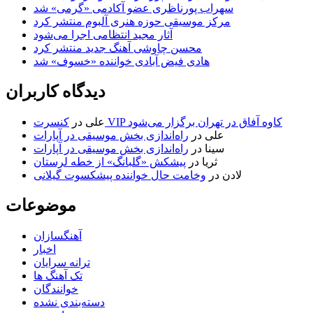
سهراب پورناظری عضو آکادمی «گرمی» شد
مرکز موسیقی حوزه هنری آلبوم منتشر کرد
آثار مجید انتظامی اجرا می‌شود
محسن چاوشی آهنگ جدید منتشر کرد
هادی فیض آبادی خواننده «خسوف» شد
دیدگاه کاربران
کنسرت VIP کاوه آفاق در تهران برگزار می‌شود
علی
در
علی
در
راه‌اندازی بخش موسیقی در آپارات
سینا
در
راه‌اندازی بخش موسیقی در آپارات
ثریا
در
پیشکش «گلبانگ» از خطه لرستان
لادن
در
وخامت حال خواننده پیشکسوت گیلانی
موضوعات
آهنگسازان
اخبار
ترانه سرایان
تک آهنگ ها
خوانندگان
دسته‌بندی نشده