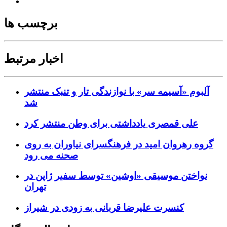
برچسب ها
اخبار مرتبط
آلبوم «آسیمه سر» با نوازندگی تار و تنبک منتشر
شد
علی قمصری یادداشتی برای وطن منتشر کرد
گروه رهروان امید در فرهنگسرای نیاوران به روی
صحنه می رود
نواختن موسیقی «اوشین» توسط سفیر ژاپن در
تهران
کنسرت علیرضا قربانی به زودی در شیراز