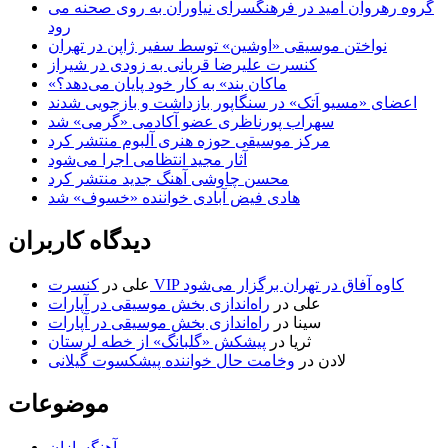
گروه رهروان امید در فرهنگسرای نیاوران به روی صحنه می
رود
نواختن موسیقی «اوشین» توسط سفیر ژاپن در تهران
کنسرت علیرضا قربانی به زودی در شیراز
«ماکان بند» به کار خود پایان می‌دهد؟
اعضای «مسیو اَتک» در سنگاپور بازداشت و بازجویی شدند
سهراب پورناظری عضو آکادمی «گرمی» شد
مرکز موسیقی حوزه هنری آلبوم منتشر کرد
آثار مجید انتظامی اجرا می‌شود
محسن چاوشی آهنگ جدید منتشر کرد
هادی فیض آبادی خواننده «خسوف» شد
دیدگاه کاربران
کنسرت VIP کاوه آفاق در تهران برگزار می‌شود
علی
در
علی
در
راه‌اندازی بخش موسیقی در آپارات
سینا
در
راه‌اندازی بخش موسیقی در آپارات
ثریا
در
پیشکش «گلبانگ» از خطه لرستان
لادن
در
وخامت حال خواننده پیشکسوت گیلانی
موضوعات
آهنگسازان