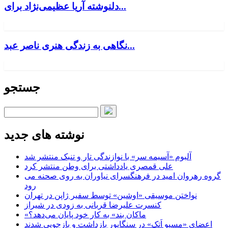
دلنوشته آریا عظیمی‌نژاد برای...
نگاهی به زندگی هنری ناصر عبد...
جستجو
نوشته های جدید
آلبوم «آسیمه سر» با نوازندگی تار و تنبک منتشر شد
علی قمصری یادداشتی برای وطن منتشر کرد
گروه رهروان امید در فرهنگسرای نیاوران به روی صحنه می
رود
نواختن موسیقی «اوشین» توسط سفیر ژاپن در تهران
کنسرت علیرضا قربانی به زودی در شیراز
«ماکان بند» به کار خود پایان می‌دهد؟
اعضای «مسیو اَتک» در سنگاپور بازداشت و بازجویی شدند