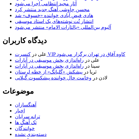
آثار مجید انتظامی اجرا می‌شود
محسن چاوشی آهنگ جدید منتشر کرد
هادی فیض آبادی خواننده «خسوف» شد
انتشار نُت نوشته‌های یک استاد موسیقی
آلبوم بین‌المللی «یالثارات الامام» منتشر می‌شود
دیدگاه کاربران
کنسرت VIP کاوه آفاق در تهران برگزار می‌شود
علی
در
علی
در
راه‌اندازی بخش موسیقی در آپارات
سینا
در
راه‌اندازی بخش موسیقی در آپارات
ثریا
در
پیشکش «گلبانگ» از خطه لرستان
لادن
در
وخامت حال خواننده پیشکسوت گیلانی
موضوعات
آهنگسازان
اخبار
ترانه سرایان
تک آهنگ ها
خوانندگان
دسته‌بندی نشده