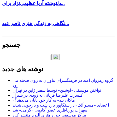
دلنوشته آریا عظیمی‌نژاد برای...
نگاهی به زندگی هنری ناصر عبد...
جستجو
نوشته های جدید
گروه رهروان امید در فرهنگسرای نیاوران به روی صحنه می
رود
نواختن موسیقی «اوشین» توسط سفیر ژاپن در تهران
کنسرت علیرضا قربانی به زودی در شیراز
«ماکان بند» به کار خود پایان می‌دهد؟
اعضای «مسیو اَتک» در سنگاپور بازداشت و بازجویی شدند
سهراب پورناظری عضو آکادمی «گرمی» شد
مرکز موسیقی حوزه هنری آلبوم منتشر کرد