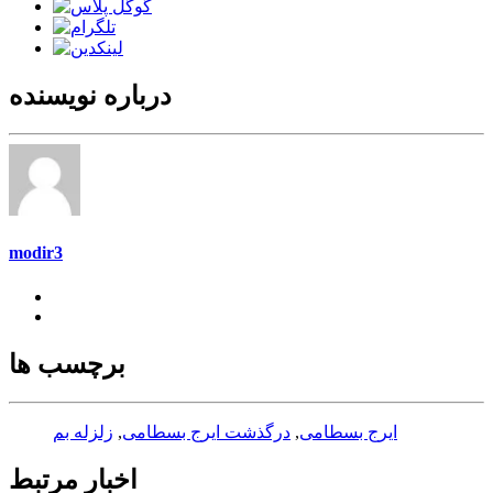
درباره نویسنده
modir3
برچسب ها
ایرج بسطامی
,
درگذشت ایرج بسطامی
,
زلزله بم
اخبار مرتبط