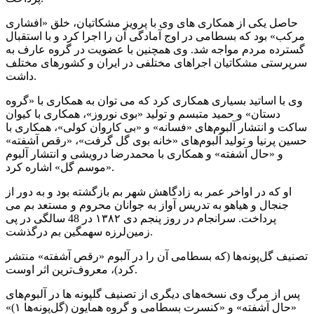
حاصل یکی از همکاری های وی با پرویز مشکاتیان، خلق «افشاری
مرکب» بود که بسطامی در اوج آمادگی آن را اجرا کرد و با استقبال
گسترده مردم مواجه شد. وی همچنین با عضویت در گروه عارف به
سرپرستی مشکاتیان اجراهای مختلفی در ایران و کشورهای مختلف
داشت.
وی با اساتید بسیاری همکاری کرد که می توان به همکاری با «گروه
دستان» و حمید متبسم و تولید «بوی نوروز»، همکاری با کیوان
ساکت و انتشار آلبوم‌های «فسانه» و «بی کاروان کولی»، همکاری با
حسین پرنیا و تولید آلبوم‌های «خانه بوی گل گرفت»، «رقص آشفته»
و «حال آشفته» و همکاری با محمدرضا درویشی و انتشار آلبوم
«موسم گل» اشاره کرد.
او که در اواخر عمر به زادگاهش شهر بم بازگشته بود و به دور از
جنجال و هیاهو به تدریس آواز به جوانان محروم و مستعد بم می
پرداخت. سرانجام در روز پنجم دی ۱۳۸۲ در 48 سالگی در پی
زمین‌لرزه سهمگین بم درگذشت.
تصنیف گل‌پونه‌ها (که بسطامی آن را در آلبوم «رقص آشفته» منتشر
کرد)، معروف‌ترین اثر اوست.
پس از مرگ وی نسخه‌های دیگری از تصنیف گلپونه ها در آلبوم‌های
«حال آشفته» و «کنسرت بسطامی و گروه همایون (گل‌پونه‌ها ۱)»