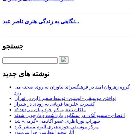
نگاهی به زندگی هنری ناصر عبد...
جستجو
نوشته های جدید
گروه رهروان امید در فرهنگسرای نیاوران به روی صحنه می
رود
نواختن موسیقی «اوشین» توسط سفیر ژاپن در تهران
کنسرت علیرضا قربانی به زودی در شیراز
«ماکان بند» به کار خود پایان می‌دهد؟
اعضای «مسیو اَتک» در سنگاپور بازداشت و بازجویی شدند
سهراب پورناظری عضو آکادمی «گرمی» شد
مرکز موسیقی حوزه هنری آلبوم منتشر کرد
آثار مجید انتظامی اجرا می‌شود