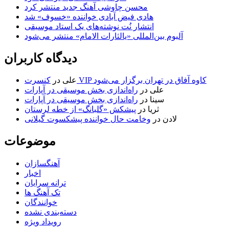
محسن چاوشی آهنگ جدید منتشر کرد
هادی فیض آبادی خواننده «خسوف» شد
انتشار نُت نوشته‌های یک استاد موسیقی
آلبوم بین‌المللی «یالثارات الامام» منتشر می‌شود
دیدگاه کاربران
کنسرت VIP کاوه آفاق در تهران برگزار می‌شود
علی
در
علی
در
راه‌اندازی بخش موسیقی در آپارات
سینا
در
راه‌اندازی بخش موسیقی در آپارات
ثریا
در
پیشکش «گلبانگ» از خطه لرستان
لادن
در
وخامت حال خواننده پیشکسوت گیلانی
موضوعات
آهنگسازان
اخبار
ترانه سرایان
تک آهنگ ها
خوانندگان
دسته‌بندی نشده
رویداد ویژه