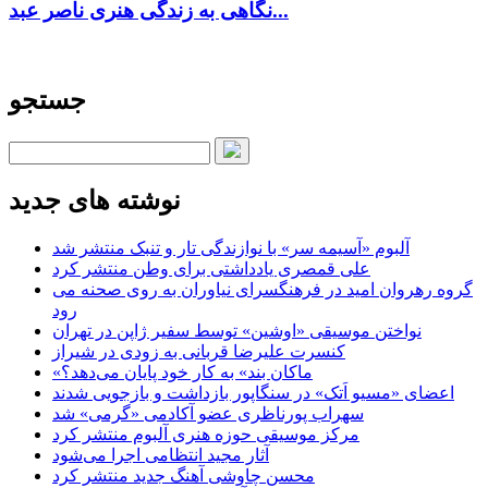
نگاهی به زندگی هنری ناصر عبد...
جستجو
نوشته های جدید
آلبوم «آسیمه سر» با نوازندگی تار و تنبک منتشر شد
علی قمصری یادداشتی برای وطن منتشر کرد
گروه رهروان امید در فرهنگسرای نیاوران به روی صحنه می
رود
نواختن موسیقی «اوشین» توسط سفیر ژاپن در تهران
کنسرت علیرضا قربانی به زودی در شیراز
«ماکان بند» به کار خود پایان می‌دهد؟
اعضای «مسیو اَتک» در سنگاپور بازداشت و بازجویی شدند
سهراب پورناظری عضو آکادمی «گرمی» شد
مرکز موسیقی حوزه هنری آلبوم منتشر کرد
آثار مجید انتظامی اجرا می‌شود
محسن چاوشی آهنگ جدید منتشر کرد