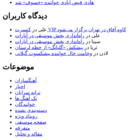
هادی فیض آبادی خواننده «خسوف» شد
دیدگاه کاربران
کنسرت VIP کاوه آفاق در تهران برگزار می‌شود
علی
در
علی
در
راه‌اندازی بخش موسیقی در آپارات
سینا
در
راه‌اندازی بخش موسیقی در آپارات
ثریا
در
پیشکش «گلبانگ» از خطه لرستان
لادن
در
وخامت حال خواننده پیشکسوت گیلانی
موضوعات
آهنگسازان
اخبار
ترانه سرایان
تک آهنگ ها
خوانندگان
دسته‌بندی نشده
رویداد ویژه
صفحه موسیقی
متفرقه
مقاله و تحلیل