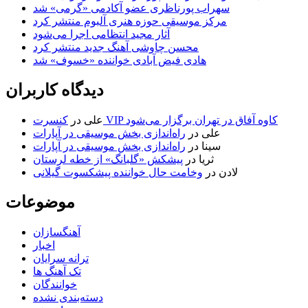
سهراب پورناظری عضو آکادمی «گرمی» شد
مرکز موسیقی حوزه هنری آلبوم منتشر کرد
آثار مجید انتظامی اجرا می‌شود
محسن چاوشی آهنگ جدید منتشر کرد
هادی فیض آبادی خواننده «خسوف» شد
دیدگاه کاربران
کنسرت VIP کاوه آفاق در تهران برگزار می‌شود
علی
در
علی
در
راه‌اندازی بخش موسیقی در آپارات
سینا
در
راه‌اندازی بخش موسیقی در آپارات
ثریا
در
پیشکش «گلبانگ» از خطه لرستان
لادن
در
وخامت حال خواننده پیشکسوت گیلانی
موضوعات
آهنگسازان
اخبار
ترانه سرایان
تک آهنگ ها
خوانندگان
دسته‌بندی نشده