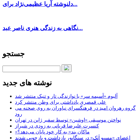
دلنوشته آریا عظیمی‌نژاد برای...
نگاهی به زندگی هنری ناصر عبد...
جستجو
نوشته های جدید
آلبوم «آسیمه سر» با نوازندگی تار و تنبک منتشر شد
علی قمصری یادداشتی برای وطن منتشر کرد
گروه رهروان امید در فرهنگسرای نیاوران به روی صحنه می
رود
نواختن موسیقی «اوشین» توسط سفیر ژاپن در تهران
کنسرت علیرضا قربانی به زودی در شیراز
«ماکان بند» به کار خود پایان می‌دهد؟
اعضای «مسیو اَتک» در سنگاپور بازداشت و بازجویی شدند