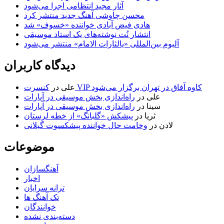
آثار مجید انتظامی اجرا می‌شود
محسن چاوشی آهنگ جدید منتشر کرد
هادی فیض آبادی خواننده «خسوف» شد
انتشار نُت نوشته‌های یک استاد موسیقی
آلبوم بین‌المللی «یالثارات الامام» منتشر می‌شود
دیدگاه کاربران
کنسرت VIP کاوه آفاق در تهران برگزار می‌شود
علی
در
علی
در
راه‌اندازی بخش موسیقی در آپارات
سینا
در
راه‌اندازی بخش موسیقی در آپارات
ثریا
در
پیشکش «گلبانگ» از خطه لرستان
لادن
در
وخامت حال خواننده پیشکسوت گیلانی
موضوعات
آهنگسازان
اخبار
ترانه سرایان
تک آهنگ ها
خوانندگان
دسته‌بندی نشده