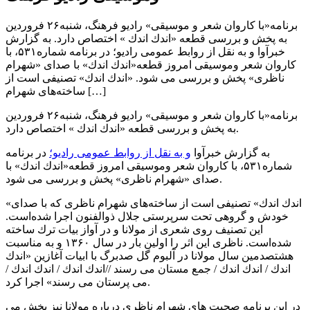
برنامه«با كاروان شعر و موسیقی» رادیو فرهنگ، شنبه۲۶ فروردین
به پخش و بررسی قطعه «اندك اندك » اختصاص دارد. به گزارش
خبرآوا و به نقل از روابط عمومی رادیو؛ در برنامه شماره۵۳۱، با
كاروان شعر ‌وموسیقی امروز قطعه«اندك اندك» با صدای «شهرام
ناظری» پخش و بررسی می شود. «اندك اندك» تصنیفی است از
ساخته‌های شهرام […]
برنامه«با كاروان شعر و موسیقی» رادیو فرهنگ، شنبه۲۶ فروردین
به پخش و بررسی قطعه «اندك اندك » اختصاص دارد.
به گزارش خبرآوا
و به نقل از روابط عمومی رادیو؛
در برنامه
شماره۵۳۱، با كاروان شعر ‌وموسیقی امروز قطعه«اندك اندك» با
صدای «شهرام ناظری» پخش و بررسی می شود.
«اندك اندك» تصنیفی است از ساخته‌های شهرام ناظری كه با صدای
خودش و گروهی تحت سرپرستی جلال ذوالفنون اجرا شده‌است.
این تصنیف روی شعری از مولانا و در آواز بیات ترك ساخته
شده‌است. ناظری این اثر را اولین بار در سال ۱۳۶۰ و به مناسبت
هشتصدمین سال مولانا در آلبوم گل صدبرگ با ابیات آغازین «اندك
اندك / اندك اندك / جمع مستان می رسند //اندك اندك / اندك اندك /
می پرستان می رسند» اجرا كرد.
در این برنامه صحبت های شهرام ناظری درباره مولانا نیز پخش می