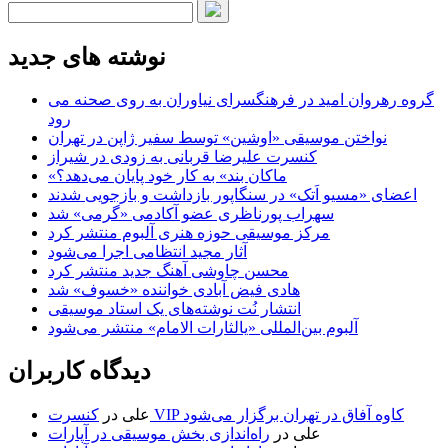
نوشته های جدید
گروه رهروان امید در فرهنگسرای نیاوران به روی صحنه می
رود
نواختن موسیقی «اوشین» توسط سفیر ژاپن در تهران
کنسرت علیرضا قربانی به زودی در شیراز
«ماکان بند» به کار خود پایان می‌دهد؟
اعضای «مسیو اَتک» در سنگاپور بازداشت و بازجویی شدند
سهراب پورناظری عضو آکادمی «گرمی» شد
مرکز موسیقی حوزه هنری آلبوم منتشر کرد
آثار مجید انتظامی اجرا می‌شود
محسن چاوشی آهنگ جدید منتشر کرد
هادی فیض آبادی خواننده «خسوف» شد
انتشار نُت نوشته‌های یک استاد موسیقی
آلبوم بین‌المللی «یالثارات الامام» منتشر می‌شود
دیدگاه کاربران
کنسرت VIP کاوه آفاق در تهران برگزار می‌شود
علی
در
علی
در
راه‌اندازی بخش موسیقی در آپارات