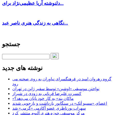
دلنوشته آریا عظیمی‌نژاد برای...
نگاهی به زندگی هنری ناصر عبد...
جستجو
نوشته های جدید
گروه رهروان امید در فرهنگسرای نیاوران به روی صحنه می
رود
نواختن موسیقی «اوشین» توسط سفیر ژاپن در تهران
کنسرت علیرضا قربانی به زودی در شیراز
«ماکان بند» به کار خود پایان می‌دهد؟
اعضای «مسیو اَتک» در سنگاپور بازداشت و بازجویی شدند
سهراب پورناظری عضو آکادمی «گرمی» شد
مرکز موسیقی حوزه هنری آلبوم منتشر کرد