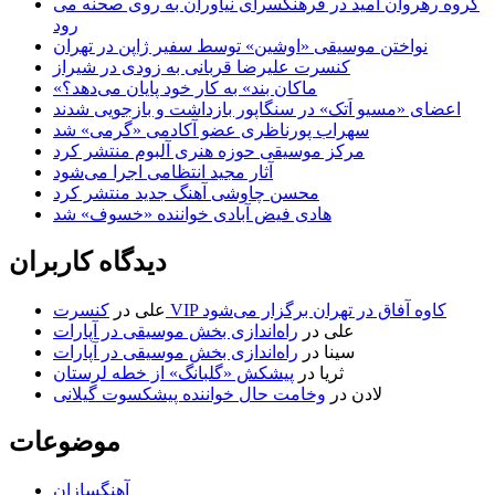
گروه رهروان امید در فرهنگسرای نیاوران به روی صحنه می
رود
نواختن موسیقی «اوشین» توسط سفیر ژاپن در تهران
کنسرت علیرضا قربانی به زودی در شیراز
«ماکان بند» به کار خود پایان می‌دهد؟
اعضای «مسیو اَتک» در سنگاپور بازداشت و بازجویی شدند
سهراب پورناظری عضو آکادمی «گرمی» شد
مرکز موسیقی حوزه هنری آلبوم منتشر کرد
آثار مجید انتظامی اجرا می‌شود
محسن چاوشی آهنگ جدید منتشر کرد
هادی فیض آبادی خواننده «خسوف» شد
دیدگاه کاربران
کنسرت VIP کاوه آفاق در تهران برگزار می‌شود
علی
در
علی
در
راه‌اندازی بخش موسیقی در آپارات
سینا
در
راه‌اندازی بخش موسیقی در آپارات
ثریا
در
پیشکش «گلبانگ» از خطه لرستان
لادن
در
وخامت حال خواننده پیشکسوت گیلانی
موضوعات
آهنگسازان