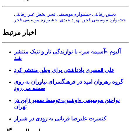
بخش رقابتی جشنواره موسیقی فجر
,
بخش غیر رقابتی
جشنواره موسیقی فجر
,
بهزاد عبدی
,
جشنواره موسیقی فجر
اخبار مرتبط
آلبوم «آسیمه سر» با نوازندگی تار و تنبک منتشر
شد
علی قمصری یادداشتی برای وطن منتشر کرد
گروه رهروان امید در فرهنگسرای نیاوران به روی
صحنه می رود
نواختن موسیقی «اوشین» توسط سفیر ژاپن در
تهران
کنسرت علیرضا قربانی به زودی در شیراز