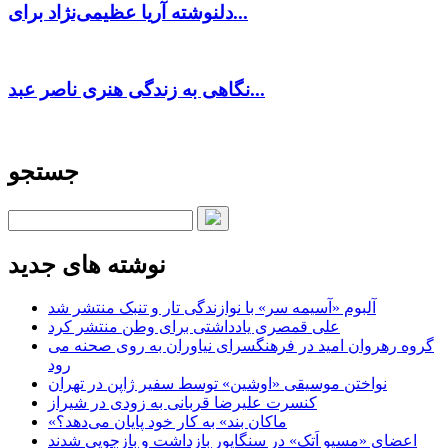
دلنوشته آریا عظیمی‌نژاد برای...
نگاهی به زندگی هنری ناصر عبد...
جستجو
نوشته های جدید
آلبوم «آسیمه سر» با نوازندگی تار و تنبک منتشر شد
علی قمصری یادداشتی برای وطن منتشر کرد
گروه رهروان امید در فرهنگسرای نیاوران به روی صحنه می
رود
نواختن موسیقی «اوشین» توسط سفیر ژاپن در تهران
کنسرت علیرضا قربانی به زودی در شیراز
«ماکان بند» به کار خود پایان می‌دهد؟
اعضای «مسیو اَتک» در سنگاپور بازداشت و بازجویی شدند