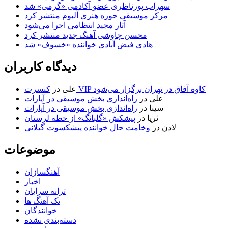
سهراب پورناظری عضو آکادمی «گرمی» شد
مرکز موسیقی حوزه هنری آلبوم منتشر کرد
آثار مجید انتظامی اجرا می‌شود
محسن چاوشی آهنگ جدید منتشر کرد
هادی فیض آبادی خواننده «خسوف» شد
دیدگاه کاربران
کنسرت VIP کاوه آفاق در تهران برگزار می‌شود
علی
در
علی
در
راه‌اندازی بخش موسیقی در آپارات
سینا
در
راه‌اندازی بخش موسیقی در آپارات
ثریا
در
پیشکش «گلبانگ» از خطه لرستان
لادن
در
وخامت حال خواننده پیشکسوت گیلانی
موضوعات
آهنگسازان
اخبار
ترانه سرایان
تک آهنگ ها
خوانندگان
دسته‌بندی نشده