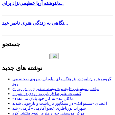
دلنوشته آریا عظیمی‌نژاد برای...
نگاهی به زندگی هنری ناصر عبد...
جستجو
نوشته های جدید
گروه رهروان امید در فرهنگسرای نیاوران به روی صحنه می
رود
نواختن موسیقی «اوشین» توسط سفیر ژاپن در تهران
کنسرت علیرضا قربانی به زودی در شیراز
«ماکان بند» به کار خود پایان می‌دهد؟
اعضای «مسیو اَتک» در سنگاپور بازداشت و بازجویی شدند
سهراب پورناظری عضو آکادمی «گرمی» شد
مرکز موسیقی حوزه هنری آلبوم منتشر کرد