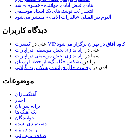
هادی فیض آبادی خواننده «خسوف» شد
انتشار نُت نوشته‌های یک استاد موسیقی
آلبوم بین‌المللی «یالثارات الامام» منتشر می‌شود
دیدگاه کاربران
کنسرت VIP کاوه آفاق در تهران برگزار می‌شود
علی
در
علی
در
راه‌اندازی بخش موسیقی در آپارات
سینا
در
راه‌اندازی بخش موسیقی در آپارات
ثریا
در
پیشکش «گلبانگ» از خطه لرستان
لادن
در
وخامت حال خواننده پیشکسوت گیلانی
موضوعات
آهنگسازان
اخبار
ترانه سرایان
تک آهنگ ها
خوانندگان
دسته‌بندی نشده
رویداد ویژه
صفحه موسیقی