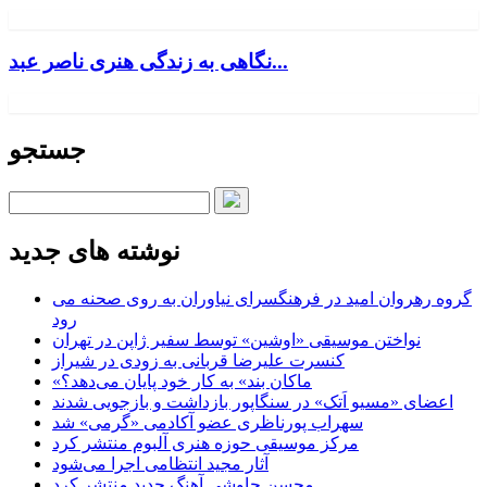
نگاهی به زندگی هنری ناصر عبد...
جستجو
نوشته های جدید
گروه رهروان امید در فرهنگسرای نیاوران به روی صحنه می
رود
نواختن موسیقی «اوشین» توسط سفیر ژاپن در تهران
کنسرت علیرضا قربانی به زودی در شیراز
«ماکان بند» به کار خود پایان می‌دهد؟
اعضای «مسیو اَتک» در سنگاپور بازداشت و بازجویی شدند
سهراب پورناظری عضو آکادمی «گرمی» شد
مرکز موسیقی حوزه هنری آلبوم منتشر کرد
آثار مجید انتظامی اجرا می‌شود
محسن چاوشی آهنگ جدید منتشر کرد