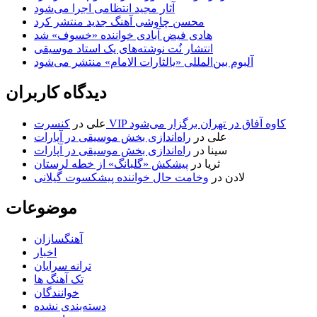
آثار مجید انتظامی اجرا می‌شود
محسن چاوشی آهنگ جدید منتشر کرد
هادی فیض آبادی خواننده «خسوف» شد
انتشار نُت نوشته‌های یک استاد موسیقی
آلبوم بین‌المللی «یالثارات الامام» منتشر می‌شود
دیدگاه کاربران
کنسرت VIP کاوه آفاق در تهران برگزار می‌شود
علی
در
علی
در
راه‌اندازی بخش موسیقی در آپارات
سینا
در
راه‌اندازی بخش موسیقی در آپارات
ثریا
در
پیشکش «گلبانگ» از خطه لرستان
لادن
در
وخامت حال خواننده پیشکسوت گیلانی
موضوعات
آهنگسازان
اخبار
ترانه سرایان
تک آهنگ ها
خوانندگان
دسته‌بندی نشده