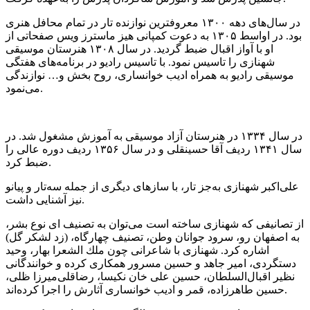
در سال‌های دهه ۱۳۰۰ معروفترین نوازنده تار در تمام محافل هنری
بود. در اواسط ۱۳۰۵ به دعوت كمپانی هیز ماسترز ویس صفحاتی از
او با آواز اقبال ضبط گردید. در سال ۱۳۰۸ هنرستان موسیقی
شهنازی را تاسیس نمود. با تاسیس رادیو در برنامه‌های هفتگی
موسیقی رادیو به همراه ادیب خوانساری، روح بخش و… نوازندگی
می‌نمود.
در سال ۱۳۳۴ در هنرستان آزاد موسیقی به آموزش مشغول شد. در
سال ۱۳۴۱ ردیف آقا حسینقلی و در سال ۱۳۵۶ ردیف دوره عالی را
ضبط كرد.
علی‌اكبر شهنازی به‌جز تار، با سازهای دیگری از جمله سه‌تار و پیانو
نیز آشنایی داشت.
از تصانیفی كه شهنازی ساخته است می‌توان به تصنیف ای نوع بشر،
به اصفهان رو، سرود جوانان وطن، تصنیف چهارگاه، (زد لشكر گل)
اشاره كرد. شهنازی با شاعرانی چون ملك الشعرا بهار، وحید
دستگردی، امیر جاهد و حسین مسرور همكاری كرده و خوانندگانی
نظیر اقبال‌السلطان، حسین علی خان نكیسا، رضاقلی‌میرزا ظلی،
حسین طاهرزاده، قمر و ادیب خوانساری آثارش را اجرا كرده‌اند.