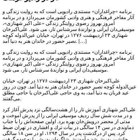
برنامه «چراغداران» مستندی رادیویی است كه به روایت زندگی و
آثار مفاخر فرهنگی و هنری وادبی كشورمان می‌پردازد و در برنامه
امروز بهروز رضوی روایتگر زندگی «علی اكبر شهنازی»،
موسیقی‌دان ایرانی و نوازندهٔ سرشناس تار، می شود. علی‌اكبرخان
شهنازی ۲۳ اردیبهشت ۱۲۷۶ در تهران، خیابان عین‌الدوله كوچه
نصیر حضور در خاندان هنر به دنیا آمد. […]
برنامه «چراغداران» مستندی رادیویی است كه به روایت زندگی و
آثار مفاخر فرهنگی و هنری وادبی كشورمان می‌پردازد و در برنامه
امروز بهروز رضوی روایتگر زندگی «علی اكبر شهنازی»،
موسیقی‌دان ایرانی و نوازندهٔ سرشناس تار، می شود.
علی‌اكبرخان شهنازی ۲۳ اردیبهشت ۱۲۷۶ در تهران، خیابان
عین‌الدوله كوچه نصیر حضور در خاندان هنر به دنیا آمد. چون در روز
عید قربان به دنیا آمد، به وی حاجی علی‌اكبرخان یا حاجی مطلق
می‌گفتند.
علی‌اكبر شهنازی آموزش تار را از هشت‌سالگی نزد پدرش آغاز كرد
و در مدت شش سال ردیف موسیقی ایرانی را از پدرش آموخت و
مدتی از محضر درویش‌خان بهره برد. اولین صفحه‌اش را با جناب
دماوندی در سن ۱۴ سالگی در بیات ترك و افشاری در تهران ضبط
كرد. پس از درگذشت پدر در سال ۱۲۹۴، او در سن ۱۸ سالگی
جانشین پدرش شد و آموزش شاگردان پدرش را به‌عهده گرفت.