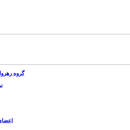
گروه رهروا
ن
اعضای 