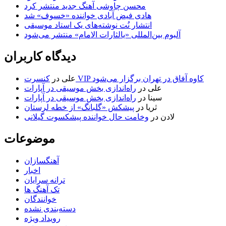
محسن چاوشی آهنگ جدید منتشر کرد
هادی فیض آبادی خواننده «خسوف» شد
انتشار نُت نوشته‌های یک استاد موسیقی
آلبوم بین‌المللی «یالثارات الامام» منتشر می‌شود
دیدگاه کاربران
کنسرت VIP کاوه آفاق در تهران برگزار می‌شود
علی
در
علی
در
راه‌اندازی بخش موسیقی در آپارات
سینا
در
راه‌اندازی بخش موسیقی در آپارات
ثریا
در
پیشکش «گلبانگ» از خطه لرستان
لادن
در
وخامت حال خواننده پیشکسوت گیلانی
موضوعات
آهنگسازان
اخبار
ترانه سرایان
تک آهنگ ها
خوانندگان
دسته‌بندی نشده
رویداد ویژه