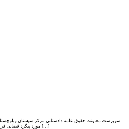
سرپرست معاونت حقوق عامه دادستانی مرکز سیستان وبلوچستان گ
مورد پیگرد قضایی قرار می‌گیرند. ابوالفضل احمدزاده در زاهدان اظهار داشت: متاسفانه طی روزهای گذشته یک خواننده گمنام در شهرستان زاهدان حضور یافته و […]