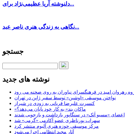
دلنوشته آریا عظیمی‌نژاد برای...
نگاهی به زندگی هنری ناصر عبد...
جستجو
نوشته های جدید
وه رهروان امید در فرهنگسرای نیاوران به روی صحنه می رود
نواختن موسیقی «اوشین» توسط سفیر ژاپن در تهران
کنسرت علیرضا قربانی به زودی در شیراز
«ماکان بند» به کار خود پایان می‌دهد؟
اعضای «مسیو اَتک» در سنگاپور بازداشت و بازجویی شدند
سهراب پورناظری عضو آکادمی «گرمی» شد
مرکز موسیقی حوزه هنری آلبوم منتشر کرد
آثار مجید انتظامی اجرا می‌شود