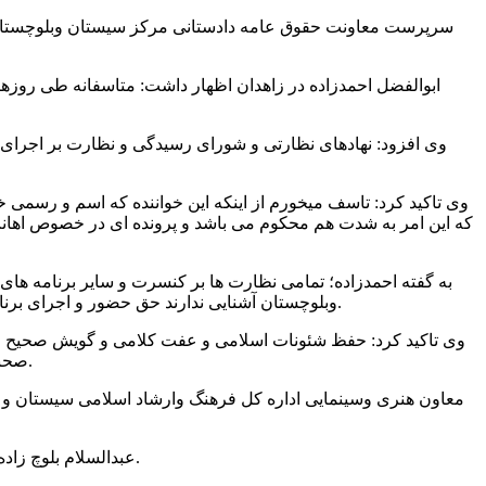
سرپرست معاونت حقوق عامه دادستانی مرکز سیستان وبلوچستان گ
ابوالفضل احمدزاده در زاهدان اظهار داشت: متاسفانه طی روزها
وی افزود: نهادهای نظارتی و شورای رسیدگی و نظارت بر اجرای ص
نباید به گونه ای پیش بروند که یک ن
وی تاکید کرد: تاسف میخورم از اینکه این خواننده که اسم و رسم
که این امر به شدت هم محکوم می باشد و پرونده ای در خصوص اهانت 
به گفته احمدزاده؛ تمامی نظارت ها بر کنسرت و سایر برنامه های
وبلوچستان آشنایی ندارند حق حضور و اجرای برنامه در استان را ندارند که اگر مشابه این اتفاقات تکرار شود، هم خواننده و هم موسسه مجری مورد تعقیب و پیگرد قانونی قرار خواهد گرفت.
وی تاکید کرد: حفظ شئونات اسلامی و عفت کلامی و گویش صحیح ومح
صحنه هایی به منصه ظهور برسد قطعاً وفوری آن کنسرت تعطیل خواهد شد و سابقه موسسات مذکور در اعطای مجوزات ملاک عمل خواهد بود.
معاون هنری وسینمایی اداره کل فرهنگ وارشاد اسلامی سیستان و ب
عبدالسلام بلوچ زاده افزود: به یقین مردم عزیز استان بدانند، با هرگونه تخلفی توسط برگزارکننده وخواننده و عوامل ذینفع، برخورد قانونی صورت خواهد پذیرفت.