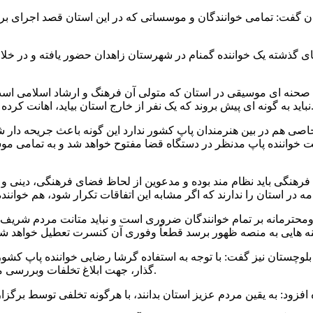
فت: تمامی خوانندگان و موسساتی که در این استان قصد اجرای برن
ی گذشته یک خواننده گمنام در شهرستان زاهدان حضور یافته و در خلا
حنه ای موسیقی در استان که متولی آن فرهنگ و ارشاد اسلامی است با
فر از خارج استان بیاید، اهانت کرده و پس از کسب درآمدهای آن چنانی از مردم به آنها توهین کرده و برود.
ی خاصی هم در بین هنرمندان پاپ کشور ندارد این گونه باعث جریحه 
خواننده پاپ مدنظر در دستگاه قضا مفتوح خواهد شد و به تمامی موسس
 فرهنگی باید نظام مند بوده و مدعوین از لحاظ فضای فرهنگی، دینی 
ترمانه بر تمام خوانندگان ضروری است و نباید متانت مردم شریف و ع
لوچستان نیز گفت: با توجه به استفاده گرشا رضایی خواننده پاپ کشو
گذار، جهت ابلاغ تخلفات وبررسی موضوع و برخورد با متخلفین أعم از خواننده ومؤسسه ، فراخوانده شد.