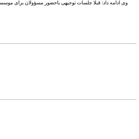
وی ادامه داد: قبلا جلسات توجیهی باحضور مسؤولان برای موسسات 