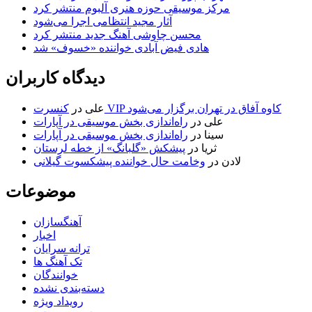
مرکز موسیقی حوزه هنری آلبوم منتشر کرد
آثار مجید انتظامی اجرا می‌شود
محسن چاوشی آهنگ جدید منتشر کرد
هادی فیض آبادی خواننده «خسوف» شد
دیدگاه کاربران
کنسرت VIP کاوه آفاق در تهران برگزار می‌شود
علی
در
علی
در
راه‌اندازی بخش موسیقی در آپارات
سینا
در
راه‌اندازی بخش موسیقی در آپارات
ثریا
در
پیشکش «گلبانگ» از خطه لرستان
لادن
در
وخامت حال خواننده پیشکسوت گیلانی
موضوعات
آهنگسازان
اخبار
ترانه سرایان
تک آهنگ ها
خوانندگان
دسته‌بندی نشده
رویداد ویژه