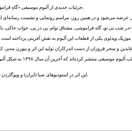
جزئیات جدیدی از آلبوم موسیقی «گاهِ فراموشی» جدیدترین همکاری همایون شجریان و فردین خلعتبری اعلام شد.
همایون شجریان و فردین خلعتب
این اثر در استودیوهای صبا (ایران) و ویوگاردن (اتریش) ضبط شده و صاحب امتیاز آن موسسه هنری ۱۴۰۰ آریا است.