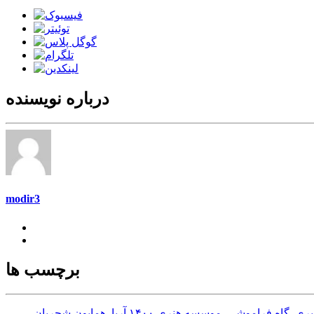
درباره نویسنده
modir3
برچسب ها
بری
,
گاه فراموشی
,
موسسه هنری ۱۴۰۰ آریا
,
همایون شجریان