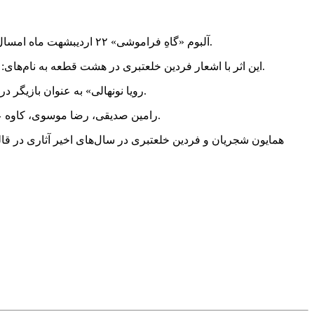
آلبوم «گاهِ فراموشی» ۲۲ اردیبشهت‌ ماه امسال عرضه می‌شود و در همین روز، مراسم رونمایی و نشست رسانه‌ای این اثر با حضور دست اندرکاران آلبوم در تالار وحدت برگزار خواهد شد.
این اثر با اشعار فردین خلعتبری در هشت قطعه به نام‌های: «در شب بی تو، گاه فراموشی، مشتاق توام، پی در پی، خواب خاکی، با تو مست، نشان، محرم به اسرار» طی حدود دو سال تولید شده است.
«رویا نونهالی» به عنوان بازیگر در موزیک ویدئوی یکی از قطعات این آلبوم به نقش آفرینی پرداخته است که این اثر به زودی در اختیار دوستداران موسیقی قرار خواهد گرفت.
رامین صدیقی، رضا موسوی، کاوه عابدین و سحر فروزان از دست اندرکاران تولید این اثر و بیورن مه‌یر، کلاوس گزینگ، کارلو نیدرهاوزر و فردریک ژیل نوازندگان این اثر بوده‌اند.