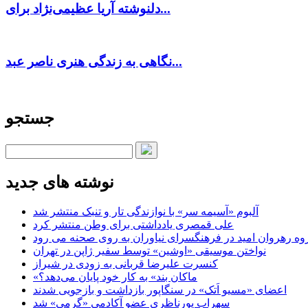
دلنوشته آریا عظیمی‌نژاد برای...
نگاهی به زندگی هنری ناصر عبد...
جستجو
نوشته های جدید
آلبوم «آسیمه سر» با نوازندگی تار و تنبک منتشر شد
علی قمصری یادداشتی برای وطن منتشر کرد
وه رهروان امید در فرهنگسرای نیاوران به روی صحنه می رود
نواختن موسیقی «اوشین» توسط سفیر ژاپن در تهران
کنسرت علیرضا قربانی به زودی در شیراز
«ماکان بند» به کار خود پایان می‌دهد؟
اعضای «مسیو اَتک» در سنگاپور بازداشت و بازجویی شدند
سهراب پورناظری عضو آکادمی «گرمی» شد