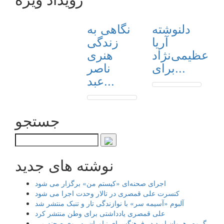
دلنوشته
نگاهی به
آریا
زندگی
عظیمی‌نژاد
هنری
برای...
ناصر
عبد...
جستجو
نوشته های جدید
اجرای صحنه‌ای «کیستم من» برگزار می شود
کنسرت علی قمصری در تالار وحدت اجرا می شود
آلبوم «آسیمه سر» با نوازندگی تار و تنبک منتشر شد
علی قمصری یادداشتی برای وطن منتشر کرد
گروه رهروان امید در فرهنگسرای نیاوران به روی صحنه می