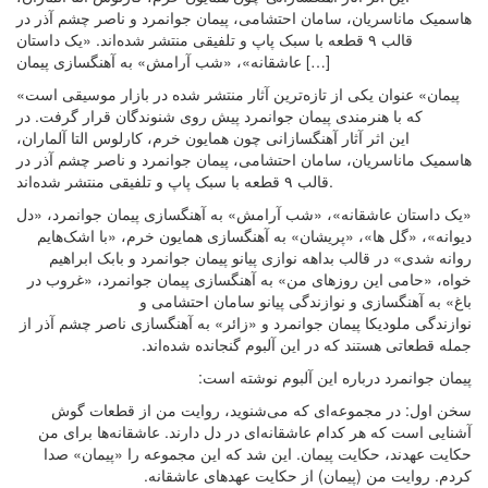
هاسمیک ماناسریان، سامان احتشامی، پیمان جوانمرد و ناصر چشم آذر در
قالب ۹ قطعه با سبک پاپ و تلفیقی منتشر شده‌اند. «یک داستان
عاشقانه»، «شب آرامش» به آهنگسازی پیمان […]
«پیمان» عنوان یکی از تازه‌ترین آثار منتشر شده در بازار موسیقی است
که با هنرمندی پیمان جوانمرد پیش روی شنوندگان قرار گرفت. در
این اثر آثار آهنگسازانی چون همایون خرم، کارلوس التا آلماران،
هاسمیک ماناسریان، سامان احتشامی، پیمان جوانمرد و ناصر چشم آذر در
قالب ۹ قطعه با سبک پاپ و تلفیقی منتشر شده‌اند.
«یک داستان عاشقانه»، «شب آرامش» به آهنگسازی پیمان جوانمرد، «دل
دیوانه»، «گل ها»، «پریشان» به آهنگسازی همایون خرم، «با اشک‌هایم
روانه شدی» در قالب بداهه نوازی پیانو پیمان جوانمرد و بابک ابراهیم
خواه، «حامی این روزهای من» به آهنگسازی پیمان جوانمرد، «غروب در
باغ» به آهنگسازی و نوازندگی پیانو سامان احتشامی و
نوازندگی ملودیکا پیمان جوانمرد و «زائر» به آهنگسازی ناصر چشم آذر از
جمله قطعاتی هستند که در این آلبوم گنجانده شده‌اند.
پیمان جوانمرد درباره این آلبوم نوشته است:
سخن اول: در مجموعه‌ای که می‌شنوید، روایت من از قطعات گوش
آشنایی است که هر کدام عاشقانه‌ای در دل دارند. عاشقانه‌ها برای من
حکایت عهدند، حکایت پیمان. این شد که این مجموعه را «پیمان» صدا
کردم. روایت من (پیمان) از حکایت عهدهای عاشقانه.