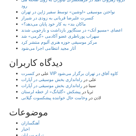
رود
نواختن موسیقی «اوشین» توسط سفیر ژاپن در تهران
کنسرت علیرضا قربانی به زودی در شیراز
«ماکان بند» به کار خود پایان می‌دهد؟
اعضای «مسیو اَتک» در سنگاپور بازداشت و بازجویی شدند
سهراب پورناظری عضو آکادمی «گرمی» شد
مرکز موسیقی حوزه هنری آلبوم منتشر کرد
آثار مجید انتظامی اجرا می‌شود
دیدگاه کاربران
کنسرت VIP کاوه آفاق در تهران برگزار می‌شود
علی
در
علی
در
راه‌اندازی بخش موسیقی در آپارات
سینا
در
راه‌اندازی بخش موسیقی در آپارات
ثریا
در
پیشکش «گلبانگ» از خطه لرستان
لادن
در
وخامت حال خواننده پیشکسوت گیلانی
موضوعات
آهنگسازان
اخبار
ترانه سرایان