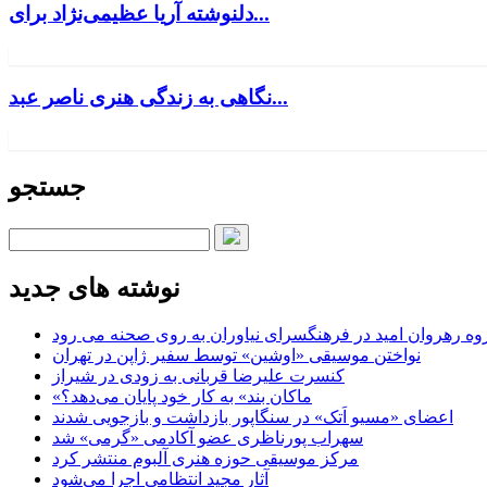
دلنوشته آریا عظیمی‌نژاد برای...
نگاهی به زندگی هنری ناصر عبد...
جستجو
نوشته های جدید
وه رهروان امید در فرهنگسرای نیاوران به روی صحنه می رود
نواختن موسیقی «اوشین» توسط سفیر ژاپن در تهران
کنسرت علیرضا قربانی به زودی در شیراز
«ماکان بند» به کار خود پایان می‌دهد؟
اعضای «مسیو اَتک» در سنگاپور بازداشت و بازجویی شدند
سهراب پورناظری عضو آکادمی «گرمی» شد
مرکز موسیقی حوزه هنری آلبوم منتشر کرد
آثار مجید انتظامی اجرا می‌شود