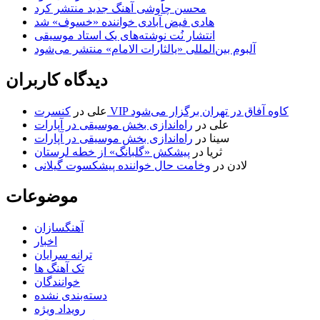
محسن چاوشی آهنگ جدید منتشر کرد
هادی فیض آبادی خواننده «خسوف» شد
انتشار نُت نوشته‌های یک استاد موسیقی
آلبوم بین‌المللی «یالثارات الامام» منتشر می‌شود
دیدگاه کاربران
کنسرت VIP کاوه آفاق در تهران برگزار می‌شود
علی
در
علی
در
راه‌اندازی بخش موسیقی در آپارات
سینا
در
راه‌اندازی بخش موسیقی در آپارات
ثریا
در
پیشکش «گلبانگ» از خطه لرستان
لادن
در
وخامت حال خواننده پیشکسوت گیلانی
موضوعات
آهنگسازان
اخبار
ترانه سرایان
تک آهنگ ها
خوانندگان
دسته‌بندی نشده
رویداد ویژه