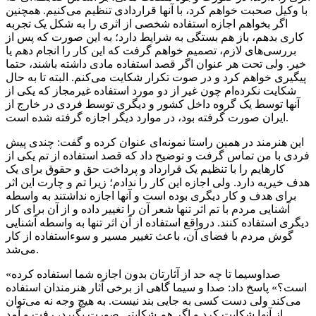
با وکیل صحبت خواهم کرد، با آنها قراردادی تنظیم می‌کنیم. همچنین
اگر بخواهم اجازه استفاده شخصی از اثری را به شکل یک تجربه
کاری بدهم، باز هم بستگی به شرایط دارد؛ به این صورت که پس از
بررسی‌های لازم، تصمیم خواهم گرفت که این کار را انجام دهم یا
خیر. ولی تحت هر عنوان اگر قصد استفاده مادی داشته باشند، حتما
پیگیری خواهم کرد و در صوت تکرار شکایت می‌کنم. البته تا به حال
شکایت نکرده‌ام چون غیر از دو مورد استفاده غیرمجاز که یکی از
آنها توسط یک گروه داخل کشور و دیگری توسط فردی در خارج از
ایران صورت گرفته بود، در موارد دیگر اجازه گرفته‌ شده است.
این هنرمند در همین راستا نمونه‌ای عنوان کرده و گفت: چندی پیش
فردی با من تماس گرفت و توضیح داد که قصد استفاده از تم یکی از
کارهایم را با تنظیم یک قرارداد و پرداخت حق و حقوق برای یک
هدف خیریه دارد. ولی اجازه این کار را ندادم؛ زیرا تم و چارت این اثر
برای هدف و کار دیگری بوده است و آنها اجازه نداشتند به واسطه
آشنایی مردم با تم اثر تنها شعر آن را تغییر داده و از آن برای کار
دیگری استفاده کنند. درواقع استفاده از آن اثر تنها به واسطه آشنایی
گوش مردم با فضای آن، باعث تغییر مسیر و سوءاستفاده از کار
می‌شد.
«صداوسیما تا چه حد از آثارتان بدون اجازه شما استفاده کرده
است؟» پاسخ داد: صدا و سیما گاهی از برخی آثار هنرمندان استفاده
می‌کند ولی دست کسی به جایی بند نیست. به هیچ وجه نه می‌توان
از آنها شکایت کرد و اگر هم شکایتی صورت بگیرد، رفت و آمد