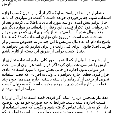
آثارش.
دهقانیار در ابتدا در پاسخ به اینکه اگر از آثار او بدون کسب اجازه
استفاده شود، چه برخوردی خواهد داشت؟ گفت: در مواردی که تا به
حال برایم پیش آمده، دو سه مورد ادعای بی‌اطلاعی کرده و بعد از
عذرخواهی قول تکرار نشدن این رفتار را داده‌اند. در موارد دیگر هم
مثلا سوال شده که آیا می‌توانند از یکسری اثری که در بین مردم
شناخته شده است، در پروژه‌ای تجاری استفاده کنند؟ که عمدتا
پاسخ داده‌ام که به دنبال بیزینس با این چند تم به خصوص نیستم و از
طرفی اصلا قانونی برای کپی رایت در ایران نداریم که من بخواهم به
دنبال کسب درآمد از طریق این دسته از آثارم باشم.
این هنرمند با بیان اینکه البته به طور کلی اجازه استفاده تجاری از
آثارش را هم نمی‌دهد، بیان کرد: اگر قرار باشد هر اثری از من تحت
هر عنوانی بدون اجازه در جایی پخش شود یا مورد استفاده مادی
قرار گیرد، قطعا اجازه نخواهم داد. ولی به افرادی که قصد استفاده
تجربی از برخی از کارهایم را داشته باشند، اجازه می‌دهم؛ چون چند
قطعه از آثارم آنقدر در بین مردم محبوب است که به دنبال کسب
درآمد از آنها نبوده‌ام.
دهقانیار همچنین درباره اینکه اگر فردی قصد استفاده از آثار او را با
کسب اجازه داشته باشد، شرایط به چه صورت خواهد بود، توضیح
داد: اگر به هر دلیلی تماس گرفته شود و بگویند که قصد استفاده از
اثری را دارند، در صورت وجود منفعت مالی، بر اساس ضابطه‌ای که