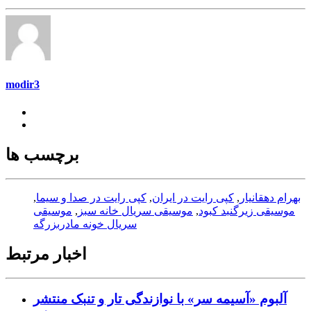
modir3
برچسب ها
بهرام دهقانیار
,
کپی رایت در ایران
,
کپی رایت در صدا و سیما
,
موسیقی زیرگنبد کبود
,
موسیقی سریال خانه سبز
,
موسیقی
سریال خونه مادربزرگه
اخبار مرتبط
آلبوم «آسیمه سر» با نوازندگی تار و تنبک منتشر