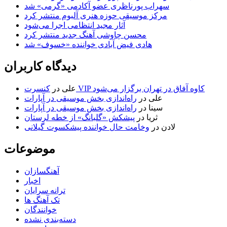
سهراب پورناظری عضو آکادمی «گرمی» شد
مرکز موسیقی حوزه هنری آلبوم منتشر کرد
آثار مجید انتظامی اجرا می‌شود
محسن چاوشی آهنگ جدید منتشر کرد
هادی فیض آبادی خواننده «خسوف» شد
دیدگاه کاربران
کنسرت VIP کاوه آفاق در تهران برگزار می‌شود
علی
در
علی
در
راه‌اندازی بخش موسیقی در آپارات
سینا
در
راه‌اندازی بخش موسیقی در آپارات
ثریا
در
پیشکش «گلبانگ» از خطه لرستان
لادن
در
وخامت حال خواننده پیشکسوت گیلانی
موضوعات
آهنگسازان
اخبار
ترانه سرایان
تک آهنگ ها
خوانندگان
دسته‌بندی نشده