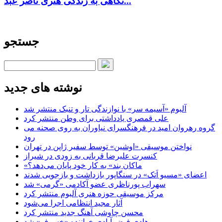
نگاهی به زندگی هنری ناصر عبد...
جستجو
نوشته های جدید
آلبوم «آسیمه سر» با نوازندگی تار و تنبک منتشر شد
علی قمصری یادداشتی برای وطن منتشر کرد
گروه رهروان امید در فرهنگسرای نیاوران به روی صحنه می
رود
نواختن موسیقی «اوشین» توسط سفیر ژاپن در تهران
کنسرت علیرضا قربانی به زودی در شیراز
«ماکان بند» به کار خود پایان می‌دهد؟
اعضای «مسیو اَتک» در سنگاپور بازداشت و بازجویی شدند
سهراب پورناظری عضو آکادمی «گرمی» شد
مرکز موسیقی حوزه هنری آلبوم منتشر کرد
آثار مجید انتظامی اجرا می‌شود
محسن چاوشی آهنگ جدید منتشر کرد
هادی فیض آبادی خواننده «خسوف» شد