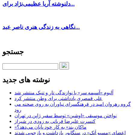
دلنوشته آریا عظیمی‌نژاد برای...
نگاهی به زندگی هنری ناصر عبد...
جستجو
نوشته های جدید
آلبوم «آسیمه سر» با نوازندگی تار و تنبک منتشر شد
علی قمصری یادداشتی برای وطن منتشر کرد
گروه رهروان امید در فرهنگسرای نیاوران به روی صحنه می
رود
نواختن موسیقی «اوشین» توسط سفیر ژاپن در تهران
کنسرت علیرضا قربانی به زودی در شیراز
«ماکان بند» به کار خود پایان می‌دهد؟
اعضای «مسیو اَتک» در سنگاپور بازداشت و بازجویی شدند