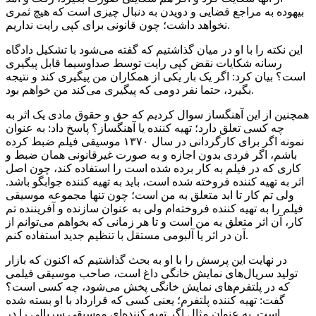
بیهوده به مراجع قضایی و دویدن به دنبال چیزی است که هیچ ثمری
نخواهد داشت؛ چون قانونی برای کپی رایت نداریم.
این نکته را با او در میان گذاشتیم که گفته می‌شود با تشکیل دادگاه
رسانه شکایات نقض کپی رایت توسط صداوسیما قابل پیگیری
است؟ بیان کرد: اگر یک بار یکی از همکاران من پیگیری کند و نتیجه
بگیرد، حتما نفر دومی که پیگیری می‌کند من خواهم بود.
همچنین از این آهنگساز سوال کردیم که حق و حقوق مادی یک اثر به
چه کسی تعلق دارد؛ تهیه کننده یا آهنگساز؟ پاسخ داد: به عنوان
نمونه اگر برای کارگردانی در سال ۱۳۷۰ موسیقی فیلم ضبط کرده
باشم، اگر فردی بدون اجازه و به صورت غیرقانونی همان ضبط و
کاری که در فیلم به کار برده شده است را استفاده کند، چون اصل
اثر به تهیه کننده فروخته شده است، باید به تهیه کننده جوابگو باشد.
ولی تم کار تا ابد متعلق به من است؛ چون تنها مجموعه موسیقی
فیلم را به تهیه کننده فروخته‌ام ولی به عنوان سازنده و آفریننده تم
کار، آن اثر متعلق به من است و تا هر زمانی که بخواهم می‌توانم از
آن در اثر یا آلبومی مستقل با تنظیم جدید استفاده کنم.
در نهایت این پرسش را با او به بحث گذاشتیم که اکنون که بازار
تولید سریال‌های نمایش خانگی داغ است، صاحب موسیقی فیلمی
که در پلتفرم‌های نمایش خانگی پخش می‌شود، چه کسی است؟
گفت: تهیه کننده پلتفرم؛ یعنی کسی که قرارداد با او بسته شده
است. به عنوان مثال اگر تهیه کننده‌ای موسیقی سریالی را در