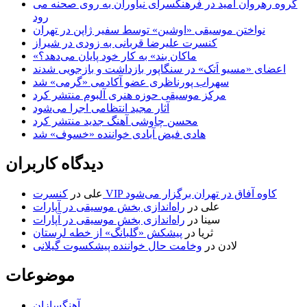
گروه رهروان امید در فرهنگسرای نیاوران به روی صحنه می
رود
نواختن موسیقی «اوشین» توسط سفیر ژاپن در تهران
کنسرت علیرضا قربانی به زودی در شیراز
«ماکان بند» به کار خود پایان می‌دهد؟
اعضای «مسیو اَتک» در سنگاپور بازداشت و بازجویی شدند
سهراب پورناظری عضو آکادمی «گرمی» شد
مرکز موسیقی حوزه هنری آلبوم منتشر کرد
آثار مجید انتظامی اجرا می‌شود
محسن چاوشی آهنگ جدید منتشر کرد
هادی فیض آبادی خواننده «خسوف» شد
دیدگاه کاربران
کنسرت VIP کاوه آفاق در تهران برگزار می‌شود
علی
در
علی
در
راه‌اندازی بخش موسیقی در آپارات
سینا
در
راه‌اندازی بخش موسیقی در آپارات
ثریا
در
پیشکش «گلبانگ» از خطه لرستان
لادن
در
وخامت حال خواننده پیشکسوت گیلانی
موضوعات
آهنگسازان