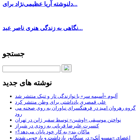
دلنوشته آریا عظیمی‌نژاد برای...
نگاهی به زندگی هنری ناصر عبد...
جستجو
نوشته های جدید
آلبوم «آسیمه سر» با نوازندگی تار و تنبک منتشر شد
علی قمصری یادداشتی برای وطن منتشر کرد
گروه رهروان امید در فرهنگسرای نیاوران به روی صحنه می
رود
نواختن موسیقی «اوشین» توسط سفیر ژاپن در تهران
کنسرت علیرضا قربانی به زودی در شیراز
«ماکان بند» به کار خود پایان می‌دهد؟
اعضای «مسیو اَتک» در سنگاپور بازداشت و بازجویی شدند