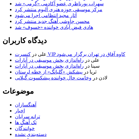
سهراب پورناظری عضو آکادمی «گرمی» شد
مرکز موسیقی حوزه هنری آلبوم منتشر کرد
آثار مجید انتظامی اجرا می‌شود
محسن چاوشی آهنگ جدید منتشر کرد
هادی فیض آبادی خواننده «خسوف» شد
دیدگاه کاربران
کنسرت VIP کاوه آفاق در تهران برگزار می‌شود
علی
در
علی
در
راه‌اندازی بخش موسیقی در آپارات
سینا
در
راه‌اندازی بخش موسیقی در آپارات
ثریا
در
پیشکش «گلبانگ» از خطه لرستان
لادن
در
وخامت حال خواننده پیشکسوت گیلانی
موضوعات
آهنگسازان
اخبار
ترانه سرایان
تک آهنگ ها
خوانندگان
دسته‌بندی نشده