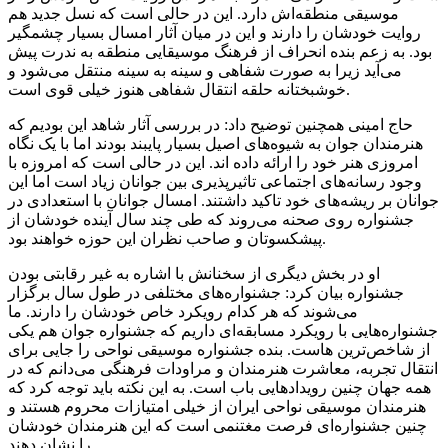
موسیقی منطقه‌اش دارد. این در حالی است که نسل جدید هم
روایت خودشان را دارند و این در میان آثار امسال بسیار چشمگیر
بود. به زعم بنده انحراف از فرهنگ موسیقایی منطقه به ندرت پیش
می‌آید زیرا به صورت شفاهی و سینه به سینه منتقل می‌شود و
خوشبختانه حلقه انتقال شفاهی هنوز خیلی قوی است.
حاج امینی همچنین توضیح داد: در بررسی آثار شاهد این بودیم که
هنرمندان جوان به شیوه‌های اصیل بسیار پایبند بودند اما با یک نگاه
امروزی هنر خود را ارائه داده اند. این در حالی است که امروزه با
وجود رسانه‌های اجتماعی تاثیرپذیری بین جوانان زیاد است اما این
جوانان بر ریشه‌های خود تاکید داشتند. امسال جوانان با استعدادی در
جشنواره روی صحنه می‌روند که طی چند سال آینده خودشان از
پیشکسوتان و صاحب نظران این حوزه خواهند بود.
او در بخش دیگری از سخنانش با اشاره به غیر رقابتی بودن
جشنواره بیان کرد: جشنواره‌های مختلفی در طول سال برگزار
می‌شوند که هر کدام رویکرد خاص خودشان را دارند. ما
جشنواره‌هایی با رویکرد مسابقه‌ای داریم که جشنواره جوان هم یکی
از شاخص‌ترین هاست. بنده جشنواره موسیقی نواحی را جایی برای
انتقال تجربه، معاشرت هنرمندان و مراودات فرهنگی می‌دانم که در
همه جهان چنین رویدادهایی باب است. به این نکته باید توجه کرد که
هنرمندان موسیقی نواحی ایران از خیلی امتیازات محروم هستند و
چنین جشنواره‌ای فرصت مغتنمی است که این هنرمندان خودشان
را نشان دهند.