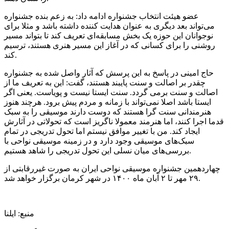
عضو هیئت انتخاب جشنواره ادامه داد: به زعم بنده جشنواره
می‌تواند بعد دیگری به عنوان هدایت کننده داشته باشد و مثلا برای
نوجوانان این حوزه یک بخش مسابقه‌ای تعریف کند تا بتواند مسیر
روشنی را برای کسانی که در آغاز این مسیر هنری هستند، ترسیم
کند.
حاج امینی در پاسخ به این پرسش که آثار واصل شده به جشنواره
چقدر بر اصالت و سنت پایبند هستند، گفت: این به تعریف ما از
اصالت و سنت برمی گردد. سنت ایستا نیست و پویاست. یعنی اگر
ایستا باشد اصلا نمی‌تواند با زمانه و مردم پیش برود. هرچند هنوز
هنرمندانی سنت گرا هستند که دوست دارند موسیقی را به سبک
قدما اجرا کنند، اما هنرمند معمولا ناگریز است که تحولاتی در آثارش
ایجاد کند. من با تغییر موافق نیستم اما تحول تدریجی در تمام
سبک‌های موسیقی وجود دارد و در زمینه موسیقی نواحی با
بررسی‌های میان نسلی این تحول تدریجی را شاهد هستیم.
چهاردهمین جشنواره موسیقی نواحی ایران به صورت غیررقابتی از
۲۹ مهر تا ۲ آبان ماه ۱۴۰۰ در شهر کرمان برگزار خواهد شد.
منبع: ایلنا