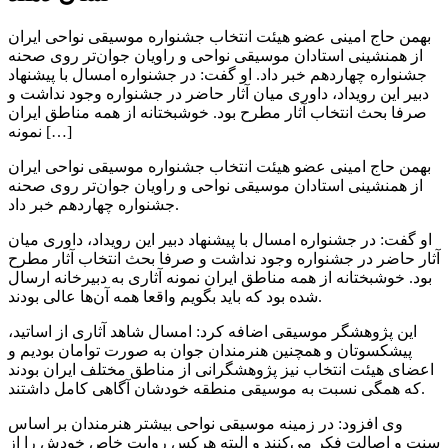
بهمن حاج امینی عضو هیئت انتخاب جشنواره موسیقی نواحی ایران
از همنشینی استادان موسیقی نواحی و راویان جوان‌تر روی صحنه
جشنواره چهاردهم خبر داد. او گفت: در جشنواره امسال با پیشنهاد
دبیر این رویداد، داوری میان آثار حاضر در جشنواره وجود نداشت و
صرفا بحث انتخاب آثار مطرح بود. خوشبختانه از همه مناطق ایران
نمونه […]
بهمن حاج امینی عضو هیئت انتخاب جشنواره موسیقی نواحی ایران
از همنشینی استادان موسیقی نواحی و راویان جوان‌تر روی صحنه
جشنواره چهاردهم خبر داد.
او گفت: در جشنواره امسال با پیشنهاد دبیر این رویداد، داوری میان
آثار حاضر در جشنواره وجود نداشت و صرفا بحث انتخاب آثار مطرح
بود. خوشبختانه از همه مناطق ایران نمونه آثاری به دبیرخانه ارسال
شده بود که باید بگویم واقعا همه آن‌ها عالی بودند.
این پژوهشگر موسیقی اضافه کرد: امسال شاهد آثاری از اساتید،
پیشکسوتان و همچنین هنرمندان جوان به صورت توامان بودیم و
اعضای هیئت انتخاب نیز پژوهشگرانی از مناطق مختلف ایران بودند
که همگی نسبت به موسیقی منطقه خودشان آگاهی کامل داشتند.
وی افزود: در زمینه موسیقی نواحی بیشتر هنرمندان بر اساس
سنت و اصالت فکر می‌کنند و البته هرکس روایت خاص خودش را از