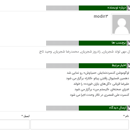
درباره نویسنده
modir3
برچسب ها
,
,
,
,
ل مهر
تولد شجریان
زادروز شجریان
محمدرضا شجریان
وحید تاج
اخبار مرتبط
لوگوموشن کنسرت‌نمایش «سیاوش» رو نمایی شد
دهمین فستیوال رقابتی پیانو «کلارا» برگزار می شود
علیرضا قربانی «گل‌های باران خورده» را خواند
اجرای صحنه‌ای «کیستم من» برگزار می شود
کنسرت علی قمصری در تالار وحدت اجرا می شود
ارسال دیدگاه
نام
*
ایمیل
*