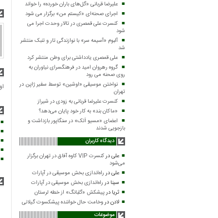
علیرضا قربانی «گل‌های باران خورده» را خواند
اجرای صحنه‌ای «کیستم من» برگزار می شود
کنسرت علی قمصری در تالار وحدت اجرا می
شود
آلبوم «آسیمه سر» با نوازندگی تار و تنبک منتشر
شد
علی قمصری یادداشتی برای وطن منتشر کرد
گروه رهروان امید در فرهنگسرای نیاوران به
روی صحنه می رود
نواختن موسیقی «اوشین» توسط سفیر ژاپن در
او
تهران
کنسرت علیرضا قربانی به زودی در شیراز
«ماکان بند» به کار خود پایان می‌دهد؟
اعضای «مسیو اَتک» در سنگاپور بازداشت و
بازجویی شدند
دیدگاه کاربران
علی
در
کنسرت VIP کاوه آفاق در تهران برگزار
می‌شود
علی
در
راه‌اندازی بخش موسیقی در آپارات
سینا
در
راه‌اندازی بخش موسیقی در آپارات
ثریا
در
پیشکش «گلبانگ» از خطه لرستان
لادن
در
وخامت حال خواننده پیشکسوت گیلانی
موضوعات