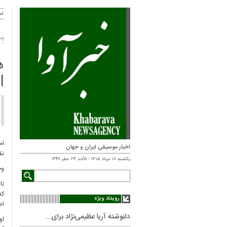
اخ
پنجشنب
ه
ا
اخبار موسیقی ایران و جهان
نق
یکشنبه ۱۸ مرداد ۱۴۰۵ - الأحد ۲۴ صفر ۱۴۴۸
وح
تا
که
رویداد ویژه
اص
دلنوشته آریا عظیمی‌نژاد برای...
او