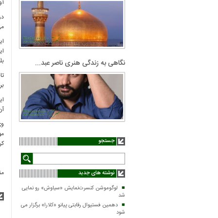
آو
در
می
ای
ای
بل
نگاهی به زندگی هنری ناصر عبد...
تا
بر
ای
آن
وی
مو
جستجو
کر
من
نوشته های جدید
لوگوموشن کنسرت‌نمایش «سیاوش» رو نمایی
شد
دهمین فستیوال رقابتی پیانو «کلارا» برگزار می
شود