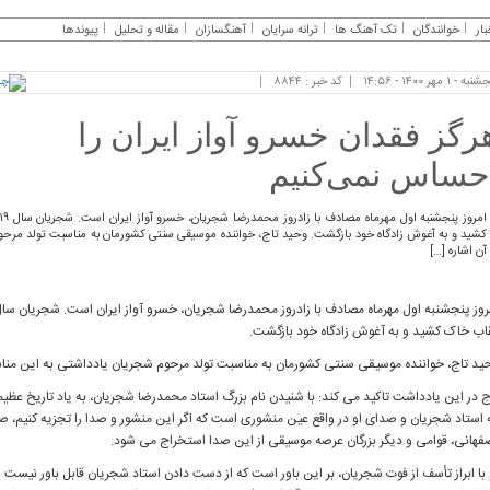
بار
خوانندگان
تک آهنگ ها
ترانه سرایان
آهنگسازان
مقاله و تحلیل
پیوندها
ه - ۱ مهر ۱۴۰۰ - ۱۴:۵۶
کد خبر : ۸۸۴۴
رگز فقدان خسرو آواز ایران را
حساس نمی‌کنیم
کشید و به آغوش زادگاه خود بازگشت. وحید تاج، خواننده موسیقی سنتی کشورمان به مناسبت تولد مرحوم ش
آن اشاره […]
اب خاک کشید و به آغوش زادگاه خود بازگشت.
ید تاج، خواننده موسیقی سنتی کشورمان به مناسبت تولد مرحوم شجریان یادداشتی به این مناسبت
ج در این یادداشت تاکید می کند: با شنیدن نام بزرگ استاد محمدرضا شجریان، به یاد تاریخ عظی
 استاد شجریان و صدای او در واقع عین منشوری است که اگر این منشور و صدا را تجزیه کنیم، صدا
فهانی، قوامی و دیگر بزرگان عرصه موسیقی از این صدا استخراج می شود.
 با ابراز تأسف از فوت شجریان، بر این باور است که از دست دادن استاد شجریان قابل باور نیست و