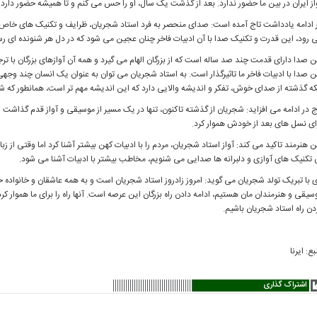
از ایران در بین ما حضور ندارد. بعد از گذشت یک سال، او را حس می کنم و تا همیشه حضور دارد.
 ادامه یادداشت تاج آمده است: صدای منحصر به فرد استاد شجریان، ظرایف و تکنیک های خاص خود
 رود، این قدرت و تکنیک صدا با آن ادبیات فاخر چنان عجین می شود که در دل هر شنونده ای رس
ن صدا دارای قدمت چند صد ساله است که از بزرگان الهام می گیرد و همه آن آوازهای بزرگان با تر
ن صدا با ادبیات فاخر ما تاثیرگذار است. به استاد شجریان می توان به عنوان یک انسان چند و
که گذشته از صدای خوش، تفکر و اندیشه والایی دارد که این اندیشه مهم تر است، همانطور که شج
ج در ادامه می افزاید: شجریان از گذشته تاکنون، تنها در یک مسیر از موسیقی و آواز قدم گذاشت 
ای نسل های بعد از خودش هموار کرد.
ن هنرمند تاکید می کند: آواز استاد شجریان، مردم را با ادبیات کهن بیشتر آشنا کرد اما وقتی از ز
 تکنیک های آوازی و دلبرانه ها صدایی می شنویم، مخاطب بیشتر با ادبیات آشنا می شود.
 با تبریک تولد شجریان می گوید: امروز زادروز استاد شجریان است و به همه عاشقان و خانواده خ
سیقی و هنرمندان مان هستیم، ادامه دادن راه بزرگان این عرصه است. آنها راه را برای ما هموار ک
دن راه استاد شجریان باشیم.
بع: ایرنا
اشتراک گذاری