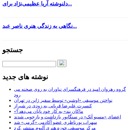
دلنوشته آریا عظیمی‌نژاد برای...
نگاهی به زندگی هنری ناصر عبد...
جستجو
نوشته های جدید
گروه رهروان امید در فرهنگسرای نیاوران به روی صحنه می
رود
نواختن موسیقی «اوشین» توسط سفیر ژاپن در تهران
کنسرت علیرضا قربانی به زودی در شیراز
«ماکان بند» به کار خود پایان می‌دهد؟
اعضای «مسیو اَتک» در سنگاپور بازداشت و بازجویی شدند
سهراب پورناظری عضو آکادمی «گرمی» شد
مرکز موسیقی حوزه هنری آلبوم منتشر کرد