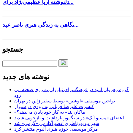
دلنوشته آریا عظیمی‌نژاد برای...
نگاهی به زندگی هنری ناصر عبد...
جستجو
نوشته های جدید
گروه رهروان امید در فرهنگسرای نیاوران به روی صحنه می
رود
نواختن موسیقی «اوشین» توسط سفیر ژاپن در تهران
کنسرت علیرضا قربانی به زودی در شیراز
«ماکان بند» به کار خود پایان می‌دهد؟
اعضای «مسیو اَتک» در سنگاپور بازداشت و بازجویی شدند
سهراب پورناظری عضو آکادمی «گرمی» شد
مرکز موسیقی حوزه هنری آلبوم منتشر کرد