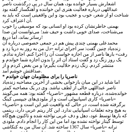
اشعارش بسیار خوانده بود، همان سال در پی درگذشت ناصر
عبداللهی درباره‌ فعالیت هنری این خواننده و آهنگساز گفته بود
شناخت او از شعر، خوب و عجیب بود و این واقعیتی است که باید به
آن اعتراف کرد.
بهمنی خاطرنشان کرده بود او انسانی بود که موسیقی را خوب
می‌شناخت، صدای خوبی داشت و حیف شد؛ می‌توانست این صدا
رساتر بماند، اما دریغ!
‏محمدعلی بهمنی چندی پیش هم در جمعی خصوصی درباره آن
زنده‌یاد چنین گفت: سر اجرای ترانه «دل من یه روز به دریا زد و
رفت» بارها ناصر از من اجازه خواست آن را اجرا کنم. اجازه ندادم.
یک روز زنگ زد و گفت استاد آن اثر را بدون اجازه شما خواندم و
منتشر کردم. زنگ زدم حلالیت بگیرم! و من بغض کردم و از
صداقتش خوشم آمد.
* ناصریا را برای مظلومان جهان خواندم
اما شاید در این میان بازخوانی بخشی از آخرین مصاحبه زنده‌یاد
ناصر عبداللهی خالی از لطف نباشد. وی در یک مصاحبه کمتر
خوانده‌شده، درباره قطعه مشهور «ناصریا» گفته بود: همه می‌گویند
«ناصریا» کاری اسپانیولی است و از ملودی‌های جیپسی کینگ
برگرفته شده است، در حالی که واقعیت غیر این است و «ناصریا»
به هیچ وجه تعلقات اسپانیایی ندارد. این کار ریتم عربی دارد، ریتمی
که بارها توسط عود، ‌دهل و‌ دف عربی نواخته شده و تاکنون هیچ‌‌گاه
توسط گیتار نواخته نشده بود اما من این کار را انجام دادم. ملودی
ترانه‌ «ناصریا» سال 1367 ساخته شد. آن سال من به کنکاشی