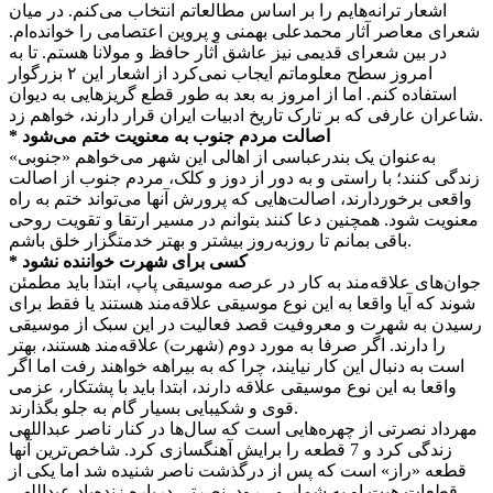
اشعار ترانه‌هایم را بر اساس مطالعاتم انتخاب می‌کنم. در میان
شعرای معاصر آثار محمدعلی بهمنی و پروین اعتصامی را خوانده‌ام.
در بین شعرای قدیمی نیز عاشق آثار حافظ و مولانا هستم. تا به
امروز سطح معلوماتم ایجاب نمی‌کرد از اشعار این ۲ بزرگوار
استفاده کنم. اما از امروز به بعد به طور قطع گریزهایی به دیوان
شاعران عارفی که بر تارک تاریخ ادبیات ایران قرار دارند، ‌خواهم زد.
* اصالت مردم جنوب به معنویت ختم می‌شود
به‌عنوان یک بندرعباسی از اهالی این شهر می‌خواهم «جنوبی»
زندگی کنند؛ با راستی و به دور از دوز و کلک، مردم جنوب از اصالت
واقعی برخوردارند، اصالت‌هایی که پرورش آنها می‌تواند ختم به راه
معنویت شود. همچنین دعا کنند بتوانم در مسیر ارتقا و تقویت روحی
باقی بمانم تا روز‌به‌روز بیشتر و بهتر خدمتگزار خلق باشم.
* کسی برای شهرت خواننده نشود
جوا‌ن‌های علاقه‌مند به کار در عرصه‌ موسیقی پاپ، ابتدا باید مطمئن
شوند که آیا واقعا به این نوع موسیقی علاقه‌مند هستند یا فقط برای
رسیدن به شهرت و معروفیت قصد فعالیت در این سبک از موسیقی
را دارند. اگر صرفا به مورد دوم (شهرت) علاقه‌مند هستند، بهتر
است به دنبال این کار نیایند، چرا که به بیراهه خواهند رفت اما اگر
واقعا به این نوع موسیقی علاقه دارند، ابتدا باید با پشتکار‌، عزمی
قوی و شکیبایی بسیار گام به جلو بگذارند.
مهرداد نصرتی از چهره‌هایی است که سال‌ها در کنار ناصر عبداللهی
زندگی کرد و 7 قطعه را برایش آهنگسازی کرد. شاخص‌ترین آنها
قطعه «راز» است که پس از درگذشت ناصر شنیده شد اما یکی از
قطعات هیت او به شمار می‌رود. نصرتی درباره زنده‌یاد عبداللهی