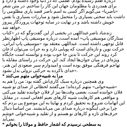
درباره ظلم رسیده بودم؛ ظلمی که در دنیا وجود داشته و دارد و
برای همدردی با مظلومان جهان این کار را ساختم. در متن شعر
«ناصریا» می‌گویم اگر کسی به اسم ناصر قصد یاری مظلومی را
داشت باید سختی بسیاری را متحمل شود و مبارزات بسیاری با نفس
خویش داشته باشد و در نهایت در سایه‌ توجهات پروردگار پیروز
خواهد شد.
زنده‌یاد ناصرعبداللهی در بخشی از این گفت‌وگو که در «کتاب
ستارگان موسیقی پاپ» آمده است، درباره موسیقی پاپ اظهارنظر
قابل توجهی داشته است. عبداللهی معتقد بود «موسیقی پاپ ایرانی،
حرکت نوین و تازه‌ای است که پویایی دارد و به جرأت می‌توان اذعان
کرد روند این حرکت تا بدین جا خوب بوده و توانسته است جایگاه
ویژه‌ای در میان جوان‌ها ایجاد کند. این حرکت در راستای مقابله با
تهاجم فرهنگی موفق بوده است و امیدوارم سیر صعودی این هنر،
خدای ناکرده به حرکتی نزولی بدل نشود».
* مرا به شبیه‌خوانی متهم می‌کنند
وی همچنین درباره سبک کاری‌اش گفته بود: من را هم به
«شبیه‌خوانی» متهم کرده‌اند! می‌گفتند لحظاتی از صدای تو شبیه
فلان خواننده است، بعضی وقت‌ها نیز از فلان خواننده تقلید می‌کنی
و مواقعی هم کارهایت شبیه کارهای نعیم افغانی است. در مقابل
این اتهامات شروع به تحقیق کردم و نهایتا به این موضوع پی بردم که
چرا برخی اینگونه درباره‌ صدای من می‌اندیشند. من اساسا دنبال
حرف‌های تازه و کارهای نو هستم و از تقلید و شبیه‌خوانی خوشم
نمی‌آید.
* به سطحی نرسیدم که اشعار حافظ و مولانا را بخوانم