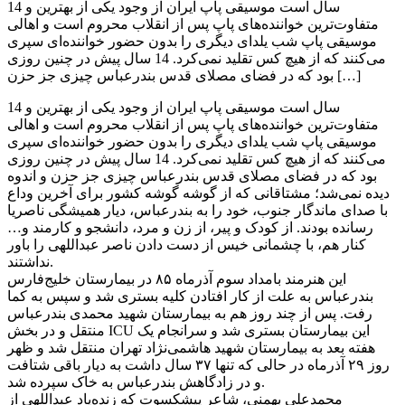
14 سال است موسیقی پاپ ایران از وجود یکی از بهترین و
متفاوت‌ترین خواننده‌های پاپ پس از انقلاب محروم است و اهالی
موسیقی پاپ شب یلدای دیگری را بدون حضور خواننده‌ای سپری
می‌کنند که از هیچ کس تقلید نمی‌کرد. 14 سال پیش در چنین روزی
بود که در فضای مصلای قدس بندرعباس چیزی جز حزن […]
14 سال است موسیقی پاپ ایران از وجود یکی از بهترین و
متفاوت‌ترین خواننده‌های پاپ پس از انقلاب محروم است و اهالی
موسیقی پاپ شب یلدای دیگری را بدون حضور خواننده‌ای سپری
می‌کنند که از هیچ کس تقلید نمی‌کرد. 14 سال پیش در چنین روزی
بود که در فضای مصلای قدس بندرعباس چیزی جز حزن و اندوه
دیده نمی‌شد؛ مشتاقانی که از گوشه گوشه کشور برای آخرین وداع
با صدای ماندگار جنوب، خود را به بندرعباس، دیار همیشگی ناصریا
رسانده بودند. از کودک و پیر، از زن و مرد، دانشجو و کارمند و…
کنار هم، با چشمانی خیس از دست دادن ناصر عبداللهی را باور
نداشتند.
این هنرمند بامداد سوم آذرماه ۸۵ در بیمارستان خلیج‌فارس
بندرعباس به‌ علت از کار افتادن کلیه‌ بستری شد و سپس به کما
رفت. پس از چند روز هم به بیمارستان شهید محمدی بندرعباس
منتقل و در بخش ICU این بیمارستان بستری شد و سرانجام یک
هفته‌ بعد به بیمارستان شهید هاشمی‌نژاد تهران منتقل شد و ظهر
روز ۲۹ آذرماه در حالی ‌که تنها ۳۷ سال داشت به دیار باقی شتافت
و در زادگاهش بندرعباس به خاک سپرده شد.
محمدعلی بهمنی، شاعر پیشکسوت که زنده‌یاد عبداللهی از