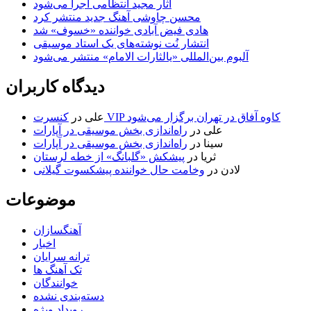
آثار مجید انتظامی اجرا می‌شود
محسن چاوشی آهنگ جدید منتشر کرد
هادی فیض آبادی خواننده «خسوف» شد
انتشار نُت نوشته‌های یک استاد موسیقی
آلبوم بین‌المللی «یالثارات الامام» منتشر می‌شود
دیدگاه کاربران
کنسرت VIP کاوه آفاق در تهران برگزار می‌شود
علی
در
علی
در
راه‌اندازی بخش موسیقی در آپارات
سینا
در
راه‌اندازی بخش موسیقی در آپارات
ثریا
در
پیشکش «گلبانگ» از خطه لرستان
لادن
در
وخامت حال خواننده پیشکسوت گیلانی
موضوعات
آهنگسازان
اخبار
ترانه سرایان
تک آهنگ ها
خوانندگان
دسته‌بندی نشده
رویداد ویژه