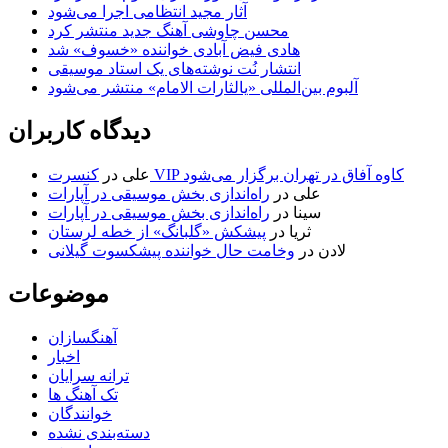
آثار مجید انتظامی اجرا می‌شود
محسن چاوشی آهنگ جدید منتشر کرد
هادی فیض آبادی خواننده «خسوف» شد
انتشار نُت نوشته‌های یک استاد موسیقی
آلبوم بین‌المللی «یالثارات الامام» منتشر می‌شود
دیدگاه کاربران
کنسرت VIP کاوه آفاق در تهران برگزار می‌شود
علی
در
علی
در
راه‌اندازی بخش موسیقی در آپارات
سینا
در
راه‌اندازی بخش موسیقی در آپارات
ثریا
در
پیشکش «گلبانگ» از خطه لرستان
لادن
در
وخامت حال خواننده پیشکسوت گیلانی
موضوعات
آهنگسازان
اخبار
ترانه سرایان
تک آهنگ ها
خوانندگان
دسته‌بندی نشده