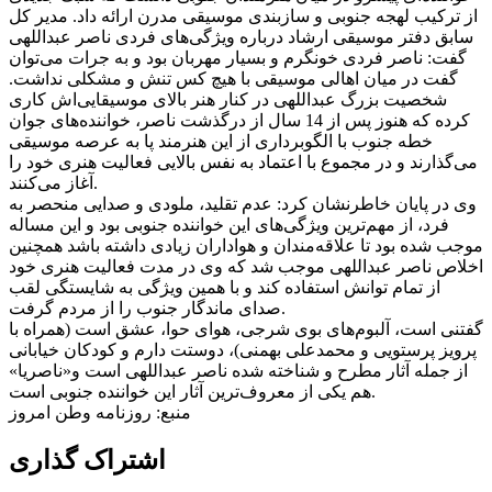
از ترکیب لهجه جنوبی و سازبندی موسیقی مدرن ارائه داد. مدیر کل
سابق دفتر موسیقی ارشاد درباره ویژگی‌های فردی ناصر عبداللهی
گفت: ناصر فردی خونگرم و بسیار مهربان بود و به جرات می‌توان
گفت در میان اهالی موسیقی با هیچ کس تنش و مشکلی نداشت.
شخصیت بزرگ عبداللهی در کنار هنر بالای موسیقایی‌اش کاری
کرده که هنوز پس از 14 سال از درگذشت ناصر، خواننده‌های جوان
خطه جنوب با الگوبرداری از این هنرمند پا به عرصه موسیقی
می‌گذارند و در مجموع با اعتماد به نفس بالایی فعالیت هنری خود را
آغاز می‌کنند.
وی در پایان خاطرنشان کرد: عدم تقلید، ملودی و صدایی منحصر به
فرد، از مهم‌ترین ویژگی‌های این خواننده جنوبی بود و این مساله
موجب شده بود تا علاقه‌مندان و هواداران زیادی داشته باشد همچنین
اخلاص ناصر عبداللهی موجب شد که وی در مدت فعالیت هنری خود
از تمام توانش استفاده کند و با همین ویژگی به شایستگی لقب
صدای ماندگار جنوب را از مردم گرفت.
گفتنی است، آلبوم‌های بوی شرجی، هوای حوا، عشق است (همراه با
پرویز پرستویی و محمدعلی بهمنی)، دوستت دارم و کودکان خیابانی
از جمله آثار مطرح و شناخته شده ناصر عبداللهی است و«ناصریا»
هم یکی از معروف‌ترین آثار این خواننده جنوبی است.
منبع: روزنامه وطن امروز
اشتراک گذاری