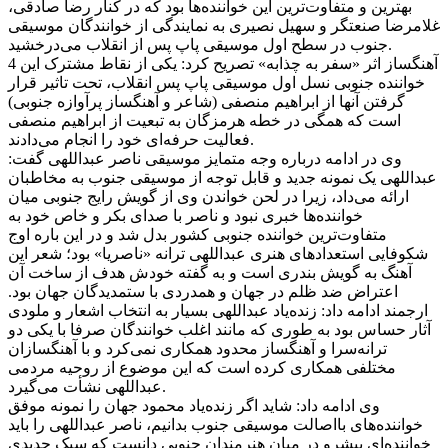
بهترین و متفاوت‌ترین این خواننده‌ها بود که در کنار رضا صادقی،
غلامرضا صنعتگر و سهیل نصیری به نمایندگی از خوانندگان موسیقی
جنوب در سطح اول موسیقی پاپ پس از انقلاب می‌درخشید.
آهنگساز اثر «سفر به چذابه» تصریح کرد: یکی از نقاط مشترک این 4
خواننده جنوبی نسل اول موسیقی پاپ پس انقلاب، تحت تاثیر قرار
گرفتن آنها از ابراهیم منصفی (شاعر و آهنگساز پرآوازه جنوبی)
است که همگی در خطه هرمزگان به تبعیت از ابراهیم منصفی
فعالیت حرفه‌ای خود را انجام می‌دادند.
وی در ادامه درباره وجه متمایز موسیقی ناصر عبداللهی گفت:
عبداللهی یک نمونه جدید و قابل توجه از موسیقی جنوب به مخاطبان
ارائه می‌داد، زیرا در لحن خواندن وی از گویش رایج جنوبی میان
خواننده‌ها خبری نبود و ناصر با صدای بکر و خاص خود به
متفاوت‌ترین خواننده جنوبی کشور بدل شد و در این باره اوج
شکوفایی استعدادهای هنری عبداللهی ترانه «ناصریا» بود؛ شعر این
آهنگ به گویش بندری است و به گفته خودش هدف از ساخت آن
اعتراض ضد ظلم در جهان و همدردی با ستمدیدگان جهان بود.
ارجمند ادامه داد: زنده‌یاد عبداللهی بسیار به انتخاب اشعار و ملودی
آثار حساس بود به طوری که مانند اغلب خوانندگان صرفا با یکی دو
ترانه‌سرا و آهنگساز محدود همکاری نمی‌کرد و با آهنگسازان
مختلفی همکاری کرده است که این موضوع از روحیه مردمی
عبداللهی نشأت می‌گیرد.
وی ادامه داد: شاید اگر زنده‌یاد محمود جهان را نمونه موفق
خواننده‌های بااصالت موسیقی جنوب بدانیم، ناصر عبداللهی را باید
خواننده‌ای پیشرو در میان هنرمندان جنوبی دانست که سبک جدیدی