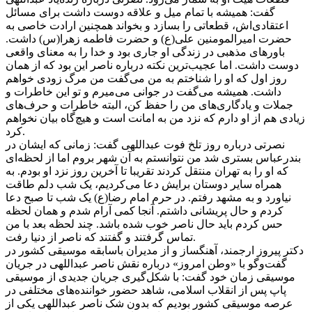
گفت: همیشه با تمام میل و علاقه دوست داشت برای مسائل
اعتقادی‌اش، قطعاتی را بسازد و بخواند همچنین ارادت خاصی به
حضرت امیرالمومنین علی(ع) و حضرت فاطمه زهرا(س) داشت.
باورهای مذهبی در زندگی او جاری بود و خدا را به معنای واقعی
دوست داشت. اما عجیب‌ترین نکته درباره ناصر این بود که از همان
روز اول که او را شناختم به من می‌گفت من مرگ زودی خواهم
داشت. همیشه می‌گفت در جوانی می‌میرم و تو این خاطرات و
جملات و یادگاری‌های من را حفظ کن، البته خاطرات و حرف‌های
زیادی هم از او دارم که نزد من به امانت است و هیچ‌گاه بیان نخواهم
کرد.
نصرتی درباره روز تلخ فوت عبداللهی گفت: زمانی که ایشان در
بندرعباس بستری شد من نتوانستم به آن شهر بروم اما از لحظه‌ای
که او را به تهران منتقل کردند تقریبا تا آخرین روز نزد او بودم. به
همراه سایر دوستان برایش دعا می‌کردیم، یک شب دلم طاقت
نیاورد و به مشهد رفتم. در حرم امام رضا(ع) یک شب تا صبح دعا
کردم و حال پریشانی داشتم. آنجا کمی آرام شدم و همان لحظه
حس کردم باید حال ناصر خوب شده باشد. چند لحظه بعد با من
تماس گرفتند و گفتند که ناصر از دنیا رفت.
دکتر پیروز ارجمند، آهنگساز و از مدیران باسابقه موسیقی کشور در
گفت‌وگو با «وطن امروز» درباره نقش ناصر عبداللهی در جریان
موسیقی زمان خود گفت: با شکل‌گیری جریان جدیدی از موسیقی
پاپ پس از انقلاب اسلامی، شاهد حضور خواننده‌های مختلفی در
عرصه موسیقی کشور بودیم که بدون شک ناصر عبداللهی یکی از