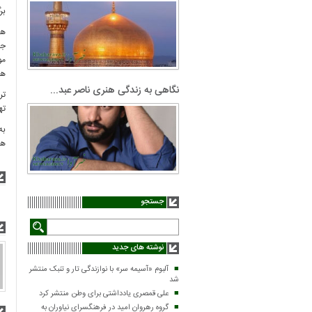
بر
هم
جش
مو
هر
نگاهی به زندگی هنری ناصر عبد...
تر
ته
به
هن
جستجو
نوشته های جدید
آلبوم «آسیمه سر» با نوازندگی تار و تنبک منتشر
شد
علی قمصری یادداشتی برای وطن منتشر کرد
گروه رهروان امید در فرهنگسرای نیاوران به