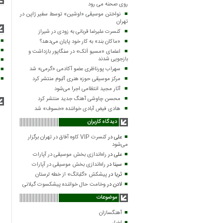
روی صحنه می رود
نواختن موسیقی «اوشین» توسط سفیر ژاپن در
تهران
کنسرت علیرضا قربانی به زودی در شیراز
«ماکان بند» به کار خود پایان می‌دهد؟
اعضای «مسیو اَتک» در سنگاپور بازداشت و
بازجویی شدند
سهراب پورناظری عضو آکادمی «گرمی» شد
مرکز موسیقی حوزه هنری آلبوم منتشر کرد
آثار مجید انتظامی اجرا می‌شود
محسن چاوشی آهنگ جدید منتشر کرد
هادی فیض آبادی خواننده «خسوف» شد
دیدگاه کاربران
علی
در
کنسرت VIP کاوه آفاق در تهران برگزار
می‌شود
علی
در
راه‌اندازی بخش موسیقی در آپارات
سینا
در
راه‌اندازی بخش موسیقی در آپارات
ثریا
در
پیشکش «گلبانگ» از خطه لرستان
لادن
در
وخامت حال خواننده پیشکسوت گیلانی
موضوعات
آهنگسازان