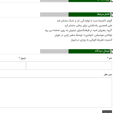
اخبار مرتبط
آلبوم «آسیمه سر» با نوازندگی تار و تنبک منتشر شد
علی قمصری یادداشتی برای وطن منتشر کرد
گروه رهروان امید در فرهنگسرای نیاوران به روی صحنه می رود
نواختن موسیقی «اوشین» توسط سفیر ژاپن در تهران
کنسرت علیرضا قربانی به زودی در شیراز
ارسال دیدگاه
نام
*
ایمیل
*
متن نظر