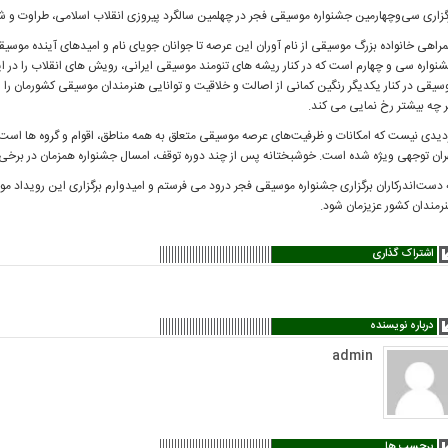
گزاری سی‌و‌چهارمین جشنواره موسیقی فجر در چهلمین سالگرد پیروزی انقلاب اسلامی، طراوت و ش
راهی خانواده بزرگ موسیقی از نام آوران این عرصه تا جوانان جویای نام و امیدهای آینده موسیق
نواره سی و چهارم است که در کنار ریشه های تنومند موسیقی ایرانی، رویش های انقلاب را در 
سیقی در کنار یکدیگر رنگین کمانی از اصالت و خلاقیت و توانایی هنرمندان موسیقی کشورمان را 
 چه بیشتر رخ نمایی می کند.
دیدی نیست که امکانات و ظرفیت‌های عرصه موسیقی متعلق به همه مناطق، اقوام و گروه ها است و 
ران توجهی ویژه شده است. خوشبختانه پس از چند دوره توقف، امسال جشنواره همزمان در برخی از
 دست‌اندرکاران برگزاری جشنواره موسیقی فجر درود می فرستم و امیدوارم برگزاری این رویداد مو
رمندان کشور عزیزمان شود.
اشتراک گذاری
درباره نویسنده
admin
برچسب ها