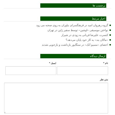
برچسب ها
اخبار مرتبط
گروه رهروان امید در فرهنگسرای نیاوران به روی صحنه می رود
نواختن موسیقی «اوشین» توسط سفیر ژاپن در تهران
کنسرت علیرضا قربانی به زودی در شیراز
«ماکان بند» به کار خود پایان می‌دهد؟
اعضای «مسیو اَتک» در سنگاپور بازداشت و بازجویی شدند
ارسال دیدگاه
نام
*
ایمیل
*
متن نظر