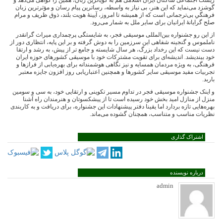
زیست اجتماعی ساکنان ایران اسلامی هم به گویاترین زبان، همین را گواهی می‌دهد و
گوشزد می‌نماید که این هنر، بی نیاز به واسطه، رساترین پیام رسان و مؤثرترین زبان
فرهنگیِ بی‌ترجمانی است که از همیشه تا امروز، آیینۀ هویت بلند، ذوق ظریف و مرام
صلح گرایانۀ ایرانیان برای سایر ملل به شمار می‌رود.
از این رو جشنواره بین‌المللی موسیقی فجر، به شایستگی پرچمداری میراث گرانقدر
ناملموس و گنجینه شفاهی این سرزمین را به دوش گرفته و بر این پایه، انتظاری دور از
دست نیست که این رخداد بزرگ، هر سال شایسته و جامع تر از پیش، به رشد و ارتقا
خود بیندیشد. اندیشه‌ای برای تقویت مشترکات خود با موسیقی کشورهای حوزه ایران
فرهنگی، به ویژه مردمان همسایه و نیز نگاهی هوشمندانه برای بهره‌یابی از فرازها و
تجربیات مفید موسیقی سایر کشورها و همچنین اعتباریابی روز افزون جایزه معتبر
باربد.
و اینک جشنواره موسیقی فجر در تداوم مسیر تکوینی و ارتقایی خود، به سی و سومین
منزل از منازل امید بخش خود رسیده است تا از پیشکسوتان و هنرمندان راه آشنا
بهره‌هایی تازه بردارد اما یقینا دفتر پیشنهادات این جشنواره، برای دریافت و به کاربندی
نظریات مناسب و متناسب، همچنان گشوده می‌ماند.
اشتراک گذاری
درباره نویسنده
admin