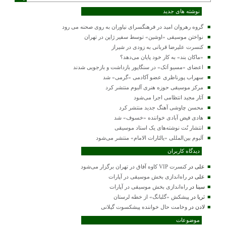
نوشته های جدید
گروه رهروان امید در فرهنگسرای نیاوران به روی صحنه می رود
نواختن موسیقی «اوشین» توسط سفیر ژاپن در تهران
کنسرت علیرضا قربانی به زودی در شیراز
«ماکان بند» به کار خود پایان می‌دهد؟
اعضای «مسیو اَتک» در سنگاپور بازداشت و بازجویی شدند
سهراب پورناظری عضو آکادمی «گرمی» شد
مرکز موسیقی حوزه هنری آلبوم منتشر کرد
آثار مجید انتظامی اجرا می‌شود
محسن چاوشی آهنگ جدید منتشر کرد
هادی فیض آبادی خواننده «خسوف» شد
انتشار نُت نوشته‌های یک استاد موسیقی
آلبوم بین‌المللی «یالثارات الامام» منتشر می‌شود
دیدگاه کاربران
علی
در
کنسرت VIP کاوه آفاق در تهران برگزار می‌شود
علی
در
راه‌اندازی بخش موسیقی در آپارات
سینا
در
راه‌اندازی بخش موسیقی در آپارات
ثریا
در
پیشکش «گلبانگ» از خطه لرستان
لادن
در
وخامت حال خواننده پیشکسوت گیلانی
موضوعات