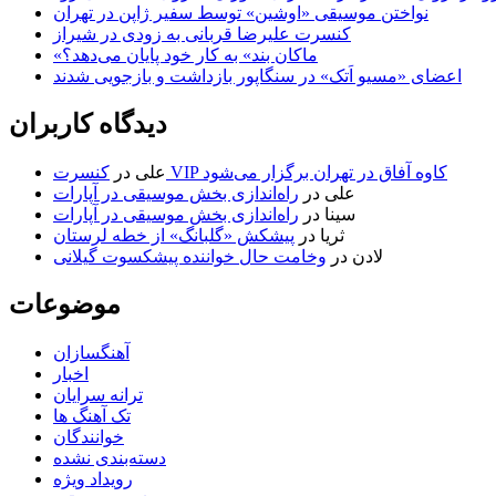
نواختن موسیقی «اوشین» توسط سفیر ژاپن در تهران
کنسرت علیرضا قربانی به زودی در شیراز
«ماکان بند» به کار خود پایان می‌دهد؟
اعضای «مسیو اَتک» در سنگاپور بازداشت و بازجویی شدند
دیدگاه کاربران
کنسرت VIP کاوه آفاق در تهران برگزار می‌شود
علی
در
علی
در
راه‌اندازی بخش موسیقی در آپارات
سینا
در
راه‌اندازی بخش موسیقی در آپارات
ثریا
در
پیشکش «گلبانگ» از خطه لرستان
لادن
در
وخامت حال خواننده پیشکسوت گیلانی
موضوعات
آهنگسازان
اخبار
ترانه سرایان
تک آهنگ ها
خوانندگان
دسته‌بندی نشده
رویداد ویژه