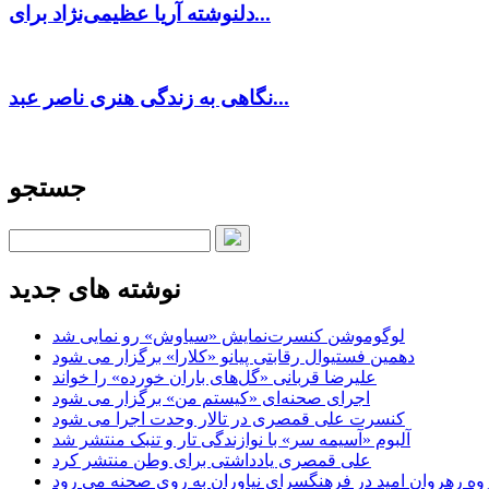
دلنوشته آریا عظیمی‌نژاد برای...
نگاهی به زندگی هنری ناصر عبد...
جستجو
نوشته های جدید
لوگوموشن کنسرت‌نمایش «سیاوش» رو نمایی شد
دهمین فستیوال رقابتی پیانو «کلارا» برگزار می شود
علیرضا قربانی «گل‌های باران خورده» را خواند
اجرای صحنه‌ای «کیستم من» برگزار می شود
کنسرت علی قمصری در تالار وحدت اجرا می شود
آلبوم «آسیمه سر» با نوازندگی تار و تنبک منتشر شد
علی قمصری یادداشتی برای وطن منتشر کرد
وه رهروان امید در فرهنگسرای نیاوران به روی صحنه می رود