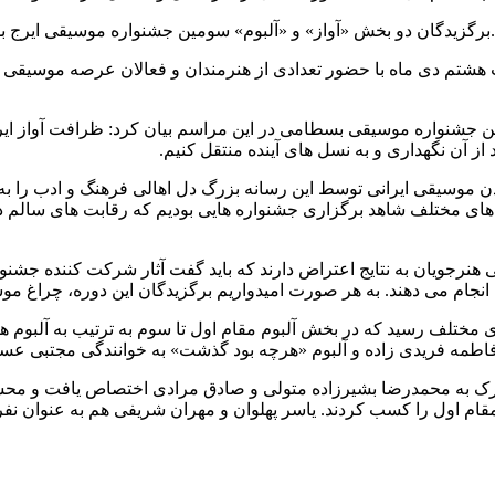
برگزیدگان دو بخش «آواز» و «آلبوم» سومین جشنواره موسیقی ایرج بسطامی جمعه شب هشتم دی ماه در تالار وحدت تهران معرفی شدند.
م دی ماه با حضور تعدادی از هنرمندان و فعالان عرصه موسیقی در 
ن جشنواره موسیقی بسطامی در این مراسم بیان کرد: ظرافت آواز ای
 از آن نگهداری و به نسل های آینده منتقل کنیم
.
ن موسیقی ایرانی توسط این رسانه بزرگ دل اهالی فرهنگ و ادب را به 
 های مختلف شاهد برگزاری جشنواره هایی بودیم که رقابت های سالم 
 هنرجویان به نتایج اعتراض دارند که باید گفت آثار شرکت کننده ج
انجام می دهند. به هر صورت امیدواریم برگزیدگان این دوره، چراغ موس
 مختلف رسید که در بخش آلبوم مقام اول تا سوم به ترتیب به آلبوم
اطمه فریدی زاده و آلبوم «هرچه بود گذشت» به خوانندگی مجتبی عس
رک به محمدرضا بشیرزاده متولی و صادق مرادی اختصاص یافت و مح
ام اول را کسب کردند. یاسر پهلوان و مهران شریفی هم به عنوان نف