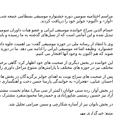
مراسم اختتامیه سومین دوره جشنواره موسیقی بسطامی جمعه شب هشت
«آواز» و «آلبوم» جوایز خود را دریافت کردند.
حسام الدین سراج خواننده موسیقی ایرانی و عضو هیات داوران سومی
تبدیل شده و این امانتی است که از نسل‌های گذشته به ما رسیده و باید
وی با انتقاد از رسانه ملی در حوزه موسیقی گفت: بی اهمیت جلوه داد
جشنواره وظیفه اشاعه موسیقی ایرانی را ادامه می دهد. ما در دوره
شوند که هم اکنون به وجود آنها افتخار می کنیم.
این خواننده در بخش دیگری از صحبت های خود اظهار کرد: گاهی برخی
مختلف نیز در حوزه های مختلف با پارامترهای متنوع مراحل داوری را 
پس از صحبت های سراج نوبت به اهدای جوایز برگزیدگان در بخش های
احسان عبایی، «هجران» به خوانندگی پارسا حسن دخت و آهنگسازی ف
در بخش آواز، رده سنی جوانان (کمتر از سی سال) مقام نخست مشت
آزاد نیز حسین رستمی شاپورآبادی و حمیدرضا محمودمنفرد مشترک مق
در بخش بانوان نیز از آساره شکارچی و سمن صرامی تجلیل شد.
منبع: خبرگزاری مهر