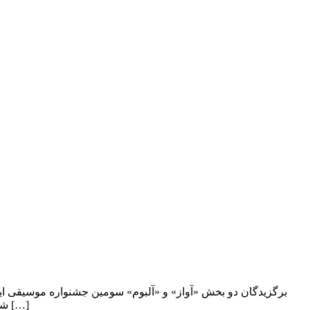
برگزیدگان دو بخش «آواز» و «آلبوم» سومین جشنواره موسیقی 
شب هشتم دی ماه با حضور تعدادی از هنرمندان و فعالان عرصه موسیقی در تالار وحدت تهران برگزار شد. در این مراسم برگزیدگان دو بخش […]