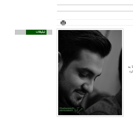
تبلیغات
 یه
کرد