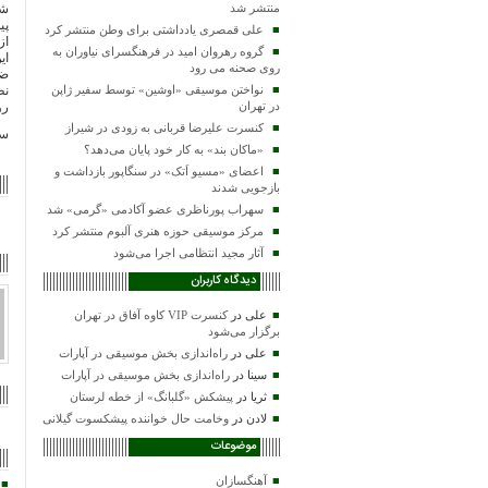
شد
منتشر شد
علی قمصری یادداشتی برای وطن منتشر کرد
از
گروه رهروان امید در فرهنگسرای نیاوران به
ای
روی صحنه می رود
ضم
نظ
نواختن موسیقی «اوشین» توسط سفیر ژاپن
رو
در تهران
کنسرت علیرضا قربانی به زودی در شیراز
ست
«ماکان بند» به کار خود پایان می‌دهد؟
اعضای «مسیو اَتک» در سنگاپور بازداشت و
بازجویی شدند
سهراب پورناظری عضو آکادمی «گرمی» شد
مرکز موسیقی حوزه هنری آلبوم منتشر کرد
آثار مجید انتظامی اجرا می‌شود
دیدگاه کاربران
علی
در
کنسرت VIP کاوه آفاق در تهران
برگزار می‌شود
علی
در
راه‌اندازی بخش موسیقی در آپارات
سینا
در
راه‌اندازی بخش موسیقی در آپارات
ثریا
در
پیشکش «گلبانگ» از خطه لرستان
لادن
در
وخامت حال خواننده پیشکسوت گیلانی
موضوعات
آهنگسازان