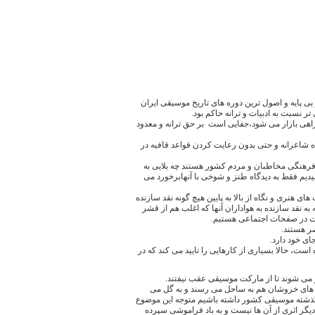
 پایه و اصول ترین دوره های تاریخ موسیقی ایران
 نسبت به ادبیات و ترانه حاکم بود.
راهی بازار می شود،جفایی است بر حق ترانه و معدود
ه شاعرانه و حتی بدون رعایت کردن قواعد قافیه در
رهنگی مخاطبان و مردم کشور هستند چه بلایی به
یدیم فقط به دیدگاه طنز و شوخی با آنهابرخورد می
هنری و نگاه از بالا به پایین هیچ گونه نقد سازنده
ه نقد سازنده به هواداران آنها که اغلب هم از قشر
مات در صفحات اجتماعی هستیم.
ر هستند.
ی خود دارد.
، حالا بسیاری از کارهایی را تایید می کند که در
و می شوند تا از مارکت موسیقی عقب نیفتند.
ج های خروشان هم به ساحل می رسند و به گل می
 گذشته موسیقی کشور داشته باشیم متوجه این موضوع
گر اثری از آن ها نیست و به باد فراموشی سپرده