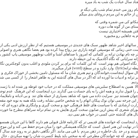
تاد سال عبادت یک شب به باد میره
ام روز می خندم تمام شب یکی دیگه م
 از حالم به این مردم دروغای بدی میگم
کاتو کی می شمره وقتی که
تای من از گونه هات دوره
تن همیشه اختیاری نیست
م یه جاهایی رو مجبوره
 سالهای اخیر شاهد ظهور سبک های جدیدی در موسیقی هستیم که از نظر ارزش ادبی یکی از بی
ت.حتی زمانی که موسیقی کوچه بازاری نیز رواج پیدا کرده بود هم بعضا نگاهی هنری و اصولی تر
ر چه نام نهادن ترانه بر کلماتی که امروز با صداهای آشنا و اغلب نوظهور موسیقی پاپ کشور 
انه سرایانی که نگاه آکادمیک به این حیطه دارند.
 نگاه اصولی هم بهتر است که این کلمات که برای پر کردن ملودی و اغلب بدون کوچکترین نگا
ه(lyric) وارد نکرد و در سطح (word) قرار میگیرند.
ل سوال اینجاست،خوانندگان و تیم هنری شان ما که مسئول تامین بخشی از خوراک فکری و ف
 ترانه و ادبیات ما آورده اند که اگر در سال های گذشته این به ظاهر اشعار را از کسی می شن
دیم.
لا همین به اصطلاح سلبریتی های موسیقی مملکت که در حباب خود غوطه ور شده اند با ژست های 
 را قبول ندارند و همه اش را به پای حسادت می گذارند. درد اینجاست که این فرهنگ عدم توجه ب
جوان هستند نیز سرایت داده می شود که شاهد بسیاری از حمله های تند و بی ادبانه و ناملای
 این چرخه نمی توان نوک پیکان اتهام را به شخص خاصی نشانه رفت بلکه همه به نوبه خود مقص
ارت ارشادی که با سیاست های غلط فرهنگی خود و سخت گیری و ولنگاری های دوره ای که جا
رای شعری که پیش ازین صابون سخت گیری هایش به تن تمام ترانه سراهای مطرح ما خورده است
ل های گذشته حتی کسی در خواب هم نمی دید.
د اینجاست که خواننده های قدیمی تر که کارنامه قابل قبولی هم دارند گاها با این جریان همس
ا در نهایت این هنر اصیل است که جایگاه همیشگی خود را میان مردم حفظ می کند و این مو
ینند و در حد یک خاطره در ذهن مردم با قی می مانند. اگر نگاهی دقیق تر به روند چند سال
 شویم كه چه خوانندگان مطرحی که به سختی باید بلیط کنسرت شان را تهیه میکردی ، حال دی