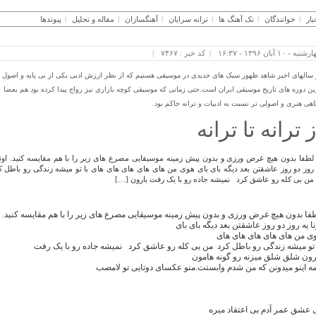
بار
خوانندگان
تک آهنگ ها
ترانه سرایان
آهنگسازان
مقاله و تحلیل
پیوندها
نبه - ۱۰ آبان ۱۳۹۶ - ۱۶:۳۷
کد خبر : ۷۴۶۷
 سالهای اخیر شاهد ظهور سبک های جدیدی در موسیقی هستیم که از نظر ارزش ادبی یکی از بی پایه و اصول
ین دوره های تاریخ موسیقی ایران است.حتی زمانی که موسیقی کوچه بازاری نیز رواج پیدا کرده بود هم بعضا
اهی هنری و اصولی تر نسبت به ادبیات و ترانه حاکم بود.
ز ترانه تا ترانه
لطفا بدون هیچ غرض ورزی و بدون پیش زمینه موسیقایی مصرع های زیر را با هم مقایسه کنید. اونا
روز دو روز عاشقتن بعد دیگه بای بای هوی من های های های های های با تو میشه زندگی رو باطل 
من بی کله رو عاشق کرد نمیشه جاده رو با یک رفت بارون […]
فا بدون هیچ غرض ورزی و بدون پیش زمینه موسیقایی مصرع های زیر را با هم مقایسه کنید.
نا یه روز دو روز عاشقتن بعد دیگه بای بای
ی من های های های های های
 تو میشه زندگی رو باطل کرد من بی کله رو عاشق کرد نمیشه جاده رو با یک رفت
رون شلق شلق میزنه رو گونه هامون
ه اینو میدونن که من شدم وابستت.منو عکسای دوتایی تو لامصب
 عشق عمر آدم بی اعتقاد میره