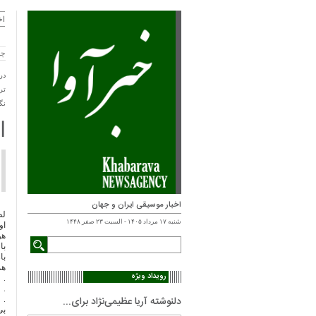
اخ
چهارش
در
تر
نگ
ا
اخبار موسیقی ایران و جهان
لط
شنبه ۱۷ مرداد ۱۴۰۵ - السبت ۲۳ صفر ۱۴۴۸
او
هو
با
با
هم
رویداد ویژه
.
.
دلنوشته آریا عظیمی‌نژاد برای...
.
بی