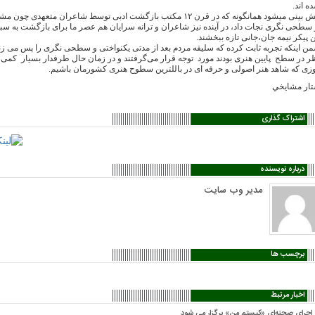
ه اند.
پیش بینی میشود همانگونه که در قرن ۱۲ مکتب بازگشت ادبی توسط شاعران م
 سطحی نگری نجات داد، در آینده نیز شاعران و ترانه سرایان هم عصر ما برای بازگشت به سب
ن پیکر نیمه جان،جانی تازه ببخشند.
ن اینکه تجربه ثابت کرده که سلیقه مردم بعد از مدتی یکنواختی و سطحی نگری را پس می زند. 
ر در سطح پایین هنری بودند مورد توجه قرار می‌گرفتند و در زمان حال طرفدار بسیار کمی دا
زی که شاهد هنر اصولی و حرفه ای در باللترین سطوح هنری کشورمان باشیم.
ار مشايخي
اشتراک گذاری
درباره نویسنده
مدیر وب سایت
برچسب ها
اخبار مرتبط
اجرای صحنه‌ای «کیستم من» برگزار می شود