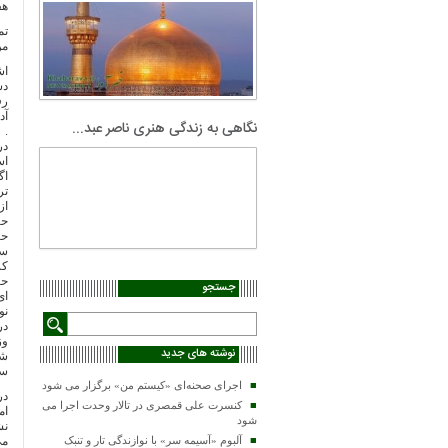
هف
تم
من
اش
دس
رف
آد
نگاهی به زندگی هنری ناصر عبد...
.
در
اس
اگ
تر
از
حیطه تران
حا
سر
کر
حا
جستجو
ای
نو
در
وز
نوشته های جدید
شو
سا
اجرای صحنه‌ای «کیستم من» برگزار می شود
در
کنسرت علی قمصری در تالار وحدت اجرا می
ام
شود
نش
می
آلبوم «آسیمه سر» با نوازندگی تار و تنبک