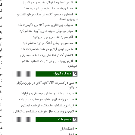
کنسرت علیرضا قربانی به زودی در شیراز
كه
«ماکان بند» به کار خود پایان می‌دهد؟
فرم
اعضای «مسیو اَتک» در سنگاپور بازداشت و
بر
بازجویی شدند
سهراب پورناظری عضو آکادمی «گرمی» شد
سپ
مرکز موسیقی حوزه هنری آلبوم منتشر کرد
بع
آثار مجید انتظامی اجرا می‌شود
می
محسن چاوشی آهنگ جدید منتشر کرد
ای
هادی فیض آبادی خواننده «خسوف» شد
فر
انتشار نُت نوشته‌های یک استاد موسیقی
می
آلبوم بین‌المللی «یالثارات الامام» منتشر
و 
می‌شود
می
دیدگاه کاربران
علی
در
کنسرت VIP کاوه آفاق در تهران برگزار
می‌شود
اق
علی
در
راه‌اندازی بخش موسیقی در آپارات
و 
سینا
در
راه‌اندازی بخش موسیقی در آپارات
ثریا
در
پیشکش «گلبانگ» از خطه لرستان
شد
لادن
در
وخامت حال خواننده پیشکسوت گیلانی
اما
موضوعات
سر
4- بخشش گناهان
آهنگسازان
یك