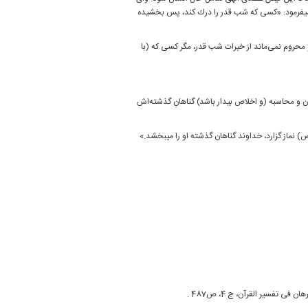
له می‏فرمود: «كسی كه شب قدر را درك كند، پس بخشیده
حروم نمی‌‌ماند از خیرات شب قدر، مگر كسی كه (با
ان و محاسبه (و اخلاص ‏بیدار باشد) گناهان گذشته‌‏اش
) نماز گزارد، خداوند گناهان گذشته او را می‏بخشد.»