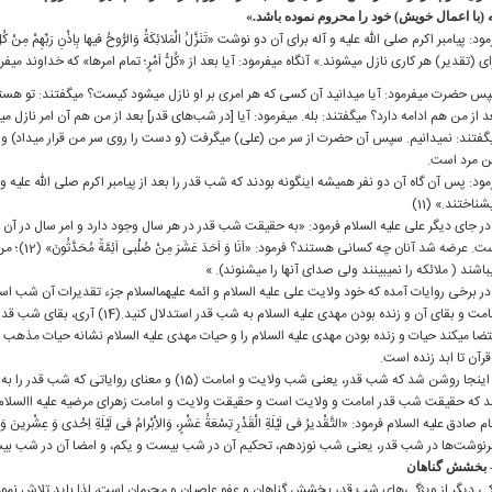
 (با اعمال خویش) خود را محروم نموده باشد.»
ود: پیامبر اكرم صلی ‏الله‏ علیه ‏و ‏آله برای آن دو نوشت «تَنَزَّلُ الْمَلائِكَةُ وَالرُّوحُ فیها بِاِذْنِ رَبِّهِمْ
ای (تقدیر) هر كاری نازل می‏شوند.» آن‏گاه می‏فرمود: آیا بعد از «كُلُّ اَمْرٍ؛ تمام امرها» كه خداوند می
س حضرت می‏فرمود: آیا می‏دانید آن كسی كه هر امری بر او نازل می‏شود كیست؟ می‏گفتند: تو هستی 
د از من هم ادامه دارد؟ می‏گفتند: بله. می‏فرمود: آیا [در شب‌های قدر] بعد از من هم آن امر نازل 
‏گفتند: نمی‏دانیم. سپس آن حضرت از سر من (علی) می‏گرفت (و دست را روی سر من قرار می‏داد) و 
ن مرد است.
مود: پس آن گاه آن دو نفر همیشه این‏گونه بودند كه شب قدر را بعد از پیامبر اكرم صلی ‏الله‏ علیه ‏و
‏شناختند.» (11)
در جای دیگر علی علیه ‏السلام فرمود: «به حقیقت شب قدر در هر سال وجود دارد و امر سال در آن 
است. عرضه شد آ
‏باشند ( ملائكه را نمی‏بینند ولی صدای آنها را می‏شنوند). »
امامت و بقای آن و زنده بودن مهدی علیه‏ 
تضا می‏كند حیات و زنده بودن مهدی علیه ‏السلام را و حیات مهدی علیه ‏السلام نشانه حیات مذهب
قرآن تا ابد زنده است.
 كه حقیقت شب قدر امامت و ولایت است و حقیقت ولایت و امامت زهرای مرضیه علیه ا‏السلا
م صادق علیه‏ السلام فرمود: «التَّقْدیرُ فی لَیْلَةِ الْقَدْرِ تِسْعَةُ عَشْرٍ، وَالاِْبْرامُ فی لَیْلَةِ اِحْدی وَ عِشْرینَ و
نوشت‌ها در شب قدر، یعنی شب نوزدهم، تحكیم آن در شب بیست و یكم، و امضا ‏آن در شب بیس
ی دیگر از ویژگی‌های شب قدر بخشش گناهان و عفو عاصیان و مجرمان است، لذا باید تلاش نمود