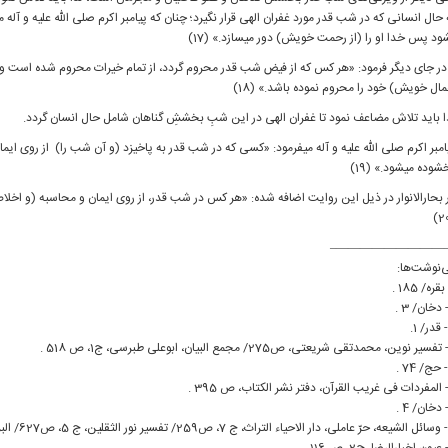
 حال انسانی كه در شب قدر مورد غفران الهی قرار نگیرد؛ چنان كه پیامبر اكرم صلی الله علیه و آ
ود پس خدا او را (از رحمت خویش) دور می‏سازد.» (17)
در جای دیگر فرمود: «هر كس كه از فیض شب قدر محروم گردد، از تمام خیرات محروم شده است و م
مال خویش) خود را محروم نموده باشد.» (18)
ا باید تلاش مضاعف نمود تا غفران الهی در این شبِ بخششِ گناهان شامل حال انسان گردد.
امبر اكرم صلی الله علیه و آله می‏فرمود: «كسی كه در شب قدر به پاخیزد (و آن شب را) از روی ایم
شوده می‏شود.» (19)
 بحارالانوار در ذیل این روایت اضافه شده: «هر كس در شب‏ قدر، از روی ایمان و محاسبه (و اخلاص
——————————
‌نوشت‌ها: