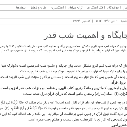
بار
خوانندگان
تک آهنگ ها
ترانه سرایان
آهنگسازان
مقاله و تحلیل
پیوندها
 - ۱۴ تیر ۱۳۹۴ - ۱۱:۱۲
کد خبر : ۶۲۶۳
ایگاه و اهمیت شب قدر
چنان ‏كه درك شب قدر، كاری مشكل است، بیان جایگاه و «قدر» شب قدر عملی است دشوار كه تنها راه ‏یاف
دارند؛ چرا كه قرآن به پیامبر خدا فرمود: «و تو چه دانی شب قدر چیست؟» در وصف آن همین بس كه «از ه
ان ‏كه درك شب قدر، كاری مشكل است، بیان جایگاه و «قدر» شب قدر عملی است دشوار كه تنها راه
 را بیان دارند؛ چرا كه قرآن به پیامبر خدا فرمود: «و تو چه دانی شب قدر چیست؟»
 وصف آن همین بس كه «از هزار ماه برتر است» و مسائلی بر قدر و منزلت این شب افزوده است، ا
ول جامع‏ترین، كامل‏ترین و ماندگارترین كتاب الهی بر عظمت و منزلت شب قدر افزوده است. قرآن خود 
؛ «ماه [مبارك] رمضان ماهی است كه در آن قرآن نازل شده است.»
نازل كردیم.» 
 باید گفت نزول قرآن در چنین شبی بر عظمت آن می‏افزاید. این نكته را هم اضافه كنیم كه این 
ول تدریجی كه آغاز آن با آغاز بعثت یعنی بیست و هفتم رجب همراه است.