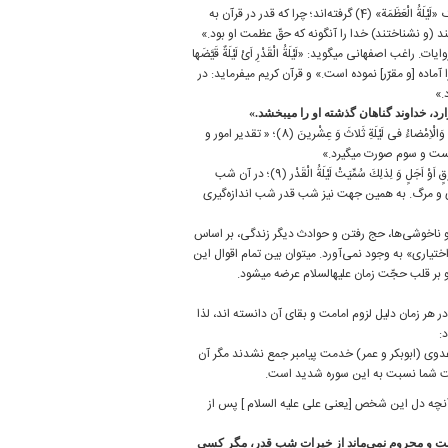
در نام‏گذاری شب قدر بیان‌های مختلفی وارد شده است: برخی آن را به معنای شبی با عظمت و بزرگ «لَیْلَةُ الْعَظَمَة» (4) گرفته‌‏اند؛ چرا كه قدر در قرآن به
صفهانی می‏گوید: «لَیْلَةُ الْقَدْرِ اَیْ لَیْلَةٌ قَیَّضَها
 آن را آماده [و مقرّر] نموده است.» و قرآن كریم می‏فرماید: در
رد، خداوند گناهان گذشته او را می‏بخشد.»
و امام صادق علیه‏ السلام فرمود: «التَّقْدیرُ فی لَیْلَةِ الْقَدْرِ تِسْعَةُ عَشْرٍ، وَالاِْبْرامُ فی لَیْلَةِ اِحْدی وَ عِشْرینَ وَالْاِمْضاءُ فی لَیْلَةِ ثَلاثَ وَ عِشْرینَ (8)؛ « تقدیر امور و
ت و سوم صورت می‏گیرد.»
و امام رضا علیه ‏السلام فرمود: «… یُقَدَّرُ فیها ما یَكُونُ فی السَّنَةِ مِنْ خَیْرٍ اَوْ شَرٍّ اَوْ مَضَرَّةٍ اَوْ مَنْفَعَةٍ اَوْ رِزْقٍ اَوْ اَجَلٍ وَ لِذلِكَ سُمِّیَتْ لَیْلَةُ الْقَدْر (9)؛ در آن شب
روزی و مرگ. به همین جهت نیز شب قدر شب اندازه‌گیری
یرها، خوشی و ناخوشی‌ها، حج رفتن و حوادث دیگر زندگی، بر اساس
تیاری» به وجود نمی‌‏آورد. می‏توان بین تمام اقوال این
ر قلب حجّت زمان علیه‏السلام عرضه می‏شود.
هر زمان دلیل لزوم امامت و بقای آن دانسته ‏اند، لذا
:
و عدوی (ابوبكر و عمر) خدمت پیامبر جمع نشدند مگر آن
ر رقّت شما نسبت به این سوره شدید است.
ت آنچه دل این شخص [یعنی علی علیه‏ السلام ] پس از
 و محروم نمی‌‌ماند از خیرات شب قدر، مگر كسی