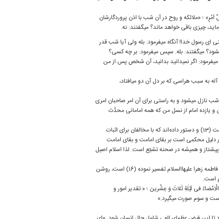
 مِنْ كُلِّ اَمْرٍ» ؛ «ملائكه و روح در آن شب با اذن پروردگارشان
‏فرماید، چیزی باقی خواهد ماند؟ می‏گفتند: نه.
ای رسول خدا! آن‏گاه می‏فرمود: بله ولی آیا شب قدر
می‏شود؟ می‏گفتند: بله. سپس می‏فرمود: بر چه كسی؟
می‏فرمود: اگر نمی‏دانید بدانید، آن شخص پس از من
 ‏آله به سبب هراسی كه بر دل آن دو می‏افتاد،
شب نازل می‏شود و به راستی برای آن امر صاحبان امری
نان چه كسانی هستند؟ فرمود: «اَنَا وَ اَحَدَ عَشَرَ مِنْ صُلْبی اَئِمَّةً مُحَدَّثُونَ» (12)؛ من و یازده امام از نسل من كه همه امامانی محدَّث
و در برخی روایات آمده كه خود ولایت علی علیه ‏السلام و ائمه علیهم‏السلام جزء تقدیرات آن شب است (13) و دستور داده‌‏اند كه با مخالفان برای اثبات
السلام به شب قدر استدلال كنید.(14) آری، بقای شب قدر دلیل محكمی است بر بقای امامت و بقای امامت
 پیشتاز و همیشه در صحنه تشیّع است. لذا اسلام اصیل
از اینجا روشن شد كه شب قدر، یعنی شب ولایت و امامت (15) و معنای روایاتی كه شب قدر را به فاطمه زهرا علیها‏السلام تفسیر نموده (16) است، روشن
م است.
َالْاِمْضاءُ فی لَیْلَةِ ثَلاثَ وَ عِشْرینَ ؛ « تقدیر امور و
ت و سوم صورت می‏گیرد.»
 تا این فیض عظمای الهی شامل حال انسان شود. وای