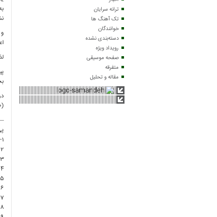
اخبار
به
ترانه سرایان
نش
تک آهنگ ها
خوانندگان
و 
دسته‌بندی نشده
اع
رویداد ویژه
لذ
صفحه موسیقی
متفرقه
پی
مقاله و تحلیل
بخ
در
(20)
–
پی
1- بقره/ 185 .
2- دخان/ 3 .
3- قدر/ 1.
4- تفسیر نوین، محمدتقی شریعتی، ص275/ مجمع البیان، ابوعلی طبرسی، ج1، ص 518 .
5- حج/ 74 .
6- المفردات فی غریب القرآن، دفتر نشر الكتاب، ص 395 .
7- دخان/ 4 .
8- وسائل الشیعه، حرّ عاملی، دار الاحیاء التراث، ج 7، ص259/ تفسیر نور الثقلین، ج 5، ص627/ البرهان فی تفسیر القرآن، ج 4، ص487 .