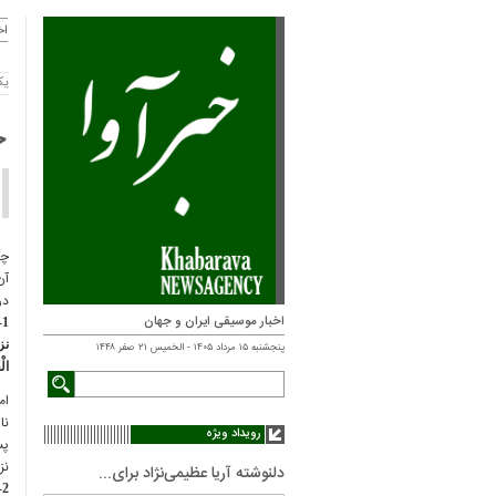
اخ
یکشنبه
ج
چن
آن
در
اخبار موسیقی ایران و جهان
1- نزول قرآن
نز
پنجشنبه ۱۵ مرداد ۱۴۰۵ - الخميس ۲۱ صفر ۱۴۴۸
الْقُرْانَ»(1)
رویداد ویژه
پس
نز
دلنوشته آریا عظیمی‌نژاد برای...
2- تقدیر امور