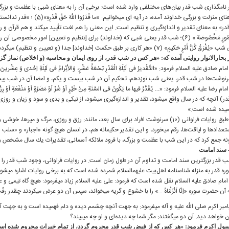
ی منزلت و بزرگی خداوند آمده، در آیه‏ ای می‏خوانیم: «ما قَدَرُوا اللهَ حَقَّ قَدْرِهِ»(5) ؛ «قدر ندانستند (و نشناختند) خدا را آنگونه كه حقّ عظمت او بود.»
در» به معنای تقدیر و اندازه‌‏گیری و تنظیم است. این معنی را هم لغت تأیید می‏كند و هم قرآن و روایات. راغب ا
لِأُمُورٍ مَخْصُوصَة » (6)؛ شب قدر یعنی شبی كه (خداوند) برای [تنظیم و تعیین] امور مخصوصی
«یُفْرَقُ كُلُّ أَمْرٍ حَكیمٍ» (7) «هر كاری بر طبق حكمت [خداوند] جدا (و تعیین و تنظیم) می‏گردد.»
 بحارالانوار روایتی آمده كه: «هر كس در شب‏ قدر، از روی ایمان و محاسبه (و اخلاص) نماز گزا
نوشت‌ها در شب قدر، یعنی شب نوزدهم، تحكیم آن در شب بیست و یكم، و امضا ‏آن در شب بیس
در) آنچه كه در سال واقع می‏شود، تقدیر و اندازه‌‏گیری می‏شود، از نیكی و بدی و سود و زیان و 
میده شده است.»
و طبق روایات فراوانی (10) سرنوشت افراد برای سال بعد، مانند: رزق و روزی، مرگ و م
تعدادها و لیاقت‌ها، رقم می‏خورد، و این تقدیر حكیمانه هم، در انسان هیچ گونه «اجبار» و «سلب اخ
نه جمع كرد كه در این شب با عظمت و بزرگ، با فرود ملائكه آسمانی، تقدیرات یك سال مشخص و ب
 قدر بزرگ‏ترین سند امامت و تداوم آن در طول زمان است. در روایات فراوانی، وجود شب قدر را در 
ره قدر به منزله شناسنامه اهل‌بیت علیهم‏السلام شمرده شده است كه به برخی روایات اشاره می‏شود
 امام صادق علیه ‏السلام نقل شده است كه فرمود: علی علیه‏ السلام زیاد می‏فرمود: هیچ‏ گاه تیمی 
 آن حضرت سوره «اِنّا اَنْزَلْناهُ …» را با خشوع و گریه می‏خواند، سپس آن دو عرض می‏كردند چقد
امبر اكرم صلی ‏الله ‏علیه ‏و ‏آله می‏فرمود: به جهت آنچه چشمم دیده و دلم فهمیده است و به جه
 خواهد دید. آن دو می‏گفتند: مگر شما چه دیده‌‏ای و او چه می‏بیند؟
ول اكرم فرمود: «هر كس كه از فیض شب قدر محروم گردد، از تمام خیرات محروم شده است