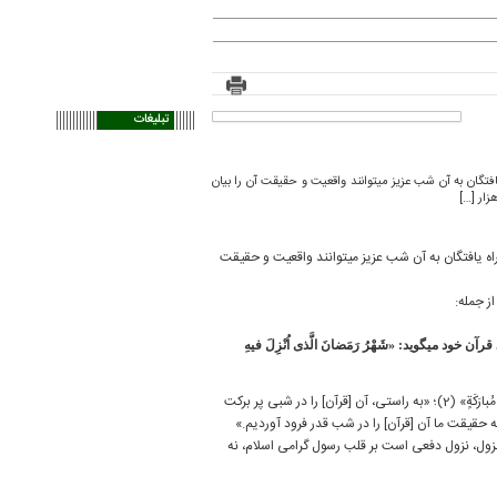
تبلیغات
تگان به آن شب عزیز می‏توانند واقعیت و حقیقت آن را بیان
زار […]
 ‏یافتگان به آن شب عزیز می‏توانند واقعیت و حقیقت
ز جمله:
می‏گوید: «شَهْرُ رَمَضانَ الَّذی اُنْزِلَ فیهِ
اما در چه شبی از شب‌های آن ماه، قرآن نازل شده است؟ آیه دیگر بیان می‏كند كه «اِنّا اَنْزَلْناهُ فی لَیْلَةٍ مُبارَكَةٍ» (2)؛ «به راستی، آن [قرآن] را در شبی پر بركت
و این شب مبارك را در سوره قدر مشخص فرموده كه «اِنّا اَنْزَلْناهُ فی لَیْلَةِ الْقَدْرِ» (3)؛ «به حقیقت ما آن [قرآن] را در شب قدر فرود آوردیم.»
نزول، نزول دفعی است بر قلب رسول گرامی اسلام، نه