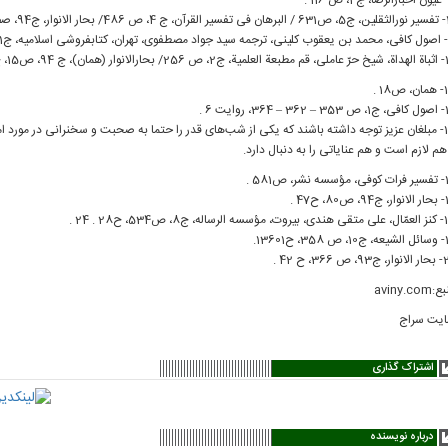
، ج94، صص 141 – 18 .
وار (همان)، ج 94، ص15، ح26
ص18 .
3، روایت 6 .
15- مبلغان عزیز توجه داشته باشند كه یكی از شب‌های قدر را حتما به صحبت و سخنرانی در مورد ا
هم لازم است و هم عنایاتی را به دنبال دارد.
شر، ص581 .
80، ح47 .
له، ج8، ص534، ح28 . 24 .
3، ح13601.
ص 366، ح 42 .
aviny.com
یت سراج
اشتراک گذاری
درباره نویسنده