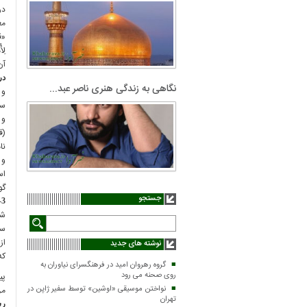
معنا
«ق
آن شب 
در
نگاهی به زندگی هنری ناصر عبد...
سر
(ق
نا
اس
گو
جستجو
3- سند امامت
شب
سو
از
نوشته های جدید
كه
گروه رهروان امید در فرهنگسرای نیاوران به
روی صحنه می رود
پی
نواختن موسیقی «اوشین» توسط سفیر ژاپن در
من
تهران
رس