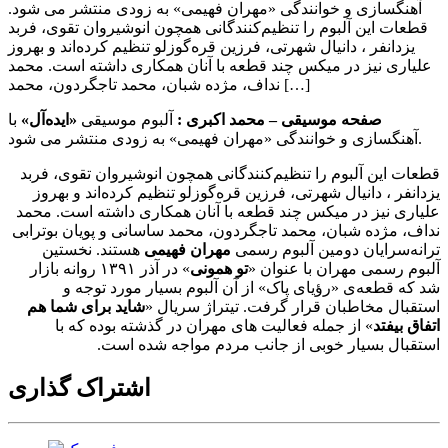
آهنگسازی و خوانندگی «مهران فهیمی» به زودی منتشر می شود.
قطعات این آلبوم را تنظیم‌کنندگانی همچون انوشیروان تقوی، فربد
یزدانفر ، دانیال شهرتی، فرزین قره‌گوزلو تنظیم کرده‌اند و بهروز
علیاری نیز در میکس چند قطعه با آنان همکاری داشته است. محمد
نداف، مژده شبان، محمد تاجگردون، محمد […]
صفحه موسیقی – محمد اکبری :
آلبوم موسیقی
«ایده‌آل»
با
آهنگسازی و خوانندگی «مهران فهیمی» به زودی منتشر می شود.
قطعات این آلبوم را تنظیم‌کنندگانی همچون انوشیروان تقوی، فربد
یزدانفر ، دانیال شهرتی، فرزین قره‌گوزلو تنظیم کرده‌اند و بهروز
علیاری نیز در میکس چند قطعه با آنان همکاری داشته است. محمد
نداف، مژده شبان، محمد تاجگردون، محمد ساسانی و پویان بوترابی
ترانه‌سرایان دومین آلبوم رسمی
مهران فهیمی
هستند.
نخستین
آلبوم رسمی مهران با عنوان «
تو همونی
» در آذر ۱۳۹۱ روانه بازار
شد که قطعه‌ی «رؤیای پاک» از آن آلبوم بسیار مورد توجه و
استقبال مخاطبان قرار گرفت. تیتراژ سریال «
شاید برای شما هم
اتفاق بیفتد
» از جمله فعالیت های مهران در گذشته بوده که با
استقبال بسیار خوبی از جانب مردم مواجه شده است.
اشتراک گذاری