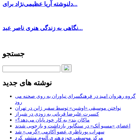
دلنوشته آریا عظیمی‌نژاد برای...
نگاهی به زندگی هنری ناصر عبد...
جستجو
نوشته های جدید
گروه رهروان امید در فرهنگسرای نیاوران به روی صحنه می
رود
نواختن موسیقی «اوشین» توسط سفیر ژاپن در تهران
کنسرت علیرضا قربانی به زودی در شیراز
«ماکان بند» به کار خود پایان می‌دهد؟
اعضای «مسیو اَتک» در سنگاپور بازداشت و بازجویی شدند
سهراب پورناظری عضو آکادمی «گرمی» شد
مرکز موسیقی حوزه هنری آلبوم منتشر کرد