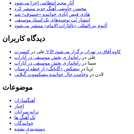
آثار مجید انتظامی اجرا می‌شود
محسن چاوشی آهنگ جدید منتشر کرد
هادی فیض آبادی خواننده «خسوف» شد
انتشار نُت نوشته‌های یک استاد موسیقی
آلبوم بین‌المللی «یالثارات الامام» منتشر می‌شود
دیدگاه کاربران
کنسرت VIP کاوه آفاق در تهران برگزار می‌شود
علی
در
علی
در
راه‌اندازی بخش موسیقی در آپارات
سینا
در
راه‌اندازی بخش موسیقی در آپارات
ثریا
در
پیشکش «گلبانگ» از خطه لرستان
لادن
در
وخامت حال خواننده پیشکسوت گیلانی
موضوعات
آهنگسازان
اخبار
ترانه سرایان
تک آهنگ ها
خوانندگان
دسته‌بندی نشده