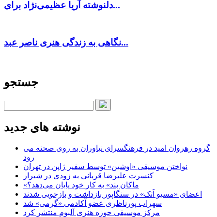
دلنوشته آریا عظیمی‌نژاد برای...
نگاهی به زندگی هنری ناصر عبد...
جستجو
نوشته های جدید
گروه رهروان امید در فرهنگسرای نیاوران به روی صحنه می
رود
نواختن موسیقی «اوشین» توسط سفیر ژاپن در تهران
کنسرت علیرضا قربانی به زودی در شیراز
«ماکان بند» به کار خود پایان می‌دهد؟
اعضای «مسیو اَتک» در سنگاپور بازداشت و بازجویی شدند
سهراب پورناظری عضو آکادمی «گرمی» شد
مرکز موسیقی حوزه هنری آلبوم منتشر کرد