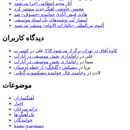
آثار مجید انتظامی اجرا می‌شود
محسن چاوشی آهنگ جدید منتشر کرد
هادی فیض آبادی خواننده «خسوف» شد
انتشار نُت نوشته‌های یک استاد موسیقی
آلبوم بین‌المللی «یالثارات الامام» منتشر می‌شود
دیدگاه کاربران
کنسرت VIP کاوه آفاق در تهران برگزار می‌شود
علی
در
علی
در
راه‌اندازی بخش موسیقی در آپارات
سینا
در
راه‌اندازی بخش موسیقی در آپارات
ثریا
در
پیشکش «گلبانگ» از خطه لرستان
لادن
در
وخامت حال خواننده پیشکسوت گیلانی
موضوعات
آهنگسازان
اخبار
ترانه سرایان
تک آهنگ ها
خوانندگان
دسته‌بندی نشده