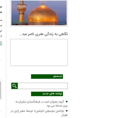
هم
هم
مس
مح
نی
نگاهی به زندگی هنری ناصر عبد...
در
جستجو
نوشته های جدید
گروه رهروان امید در فرهنگسرای نیاوران به
روی صحنه می رود
نواختن موسیقی «اوشین» توسط سفیر ژاپن در
تهران