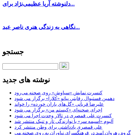
دلنوشته آریا عظیمی‌نژاد برای...
نگاهی به زندگی هنری ناصر عبد...
جستجو
نوشته های جدید
کنسرت‌ نمایش «سیاوش» روی صحنه می‌رود
دهمین فستیوال رقابتی پیانو «کلارا» برگزار می شود
علیرضا قربانی «گل‌های باران خورده» را خواند
اجرای صحنه‌ای «کیستم من» برگزار می شود
کنسرت علی قمصری در تالار وحدت اجرا می شود
آلبوم «آسیمه سر» با نوازندگی تار و تنبک منتشر شد
علی قمصری یادداشتی برای وطن منتشر کرد
گروه رهروان امید در فرهنگسرای نیاوران به روی صحنه می