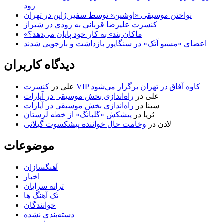
رود
نواختن موسیقی «اوشین» توسط سفیر ژاپن در تهران
کنسرت علیرضا قربانی به زودی در شیراز
«ماکان بند» به کار خود پایان می‌دهد؟
اعضای «مسیو اَتک» در سنگاپور بازداشت و بازجویی شدند
دیدگاه کاربران
کنسرت VIP کاوه آفاق در تهران برگزار می‌شود
علی
در
علی
در
راه‌اندازی بخش موسیقی در آپارات
سینا
در
راه‌اندازی بخش موسیقی در آپارات
ثریا
در
پیشکش «گلبانگ» از خطه لرستان
لادن
در
وخامت حال خواننده پیشکسوت گیلانی
موضوعات
آهنگسازان
اخبار
ترانه سرایان
تک آهنگ ها
خوانندگان
دسته‌بندی نشده