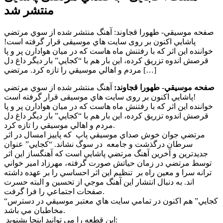
منتشر شد
صفحه موسيقي- طهورا قجاوند: آهنگ منتشر شده از سوي مرتضي
پاشايي اكنون بر روی سايت هاي موسيقی قرار گرفته است!
خواننده اين اثر كه با رفتنش ماه هاست كه در ميان هوادارن پر و پا
قرصش اندوه تزريق كرده، اين بار هم با “كجايي” بار ديگر داغ دل
مردم و اهالي موسيقي را تازه كرد. مرتضي […]
صفحه موسيقي- طهورا قجاوند:
آهنگ منتشر شده از سوي مرتضي
پاشايي اكنون بر روی سايت هاي موسيقی قرار گرفته است!
خواننده اين اثر كه با رفتنش ماه هاست كه در ميان هوادارن پر و پا
قرصش اندوه تزريق كرده، اين بار هم با “كجايي” بار ديگر داغ دل
مردم و اهالي موسيقي را تازه كرد.
مرتضي جوان خوش صداي موسيقي پاپ كه پاييز امسال در اثر
سرطان درگذشت و جامعه در سوگ نشاند. “كجايي” عنوان
جديدترين و آخرين آهنگ مرتضي پاشايي است كه آهنگساز اين اثر
توسط مرتضي در زمان حياتش صورت گرفته، مهرزاد امير خواني
ترانه سرا و معين راه بر تنظيم اين اثر احساسي را بر عهده داشته
اند. به دنبال انتشار اين آهنگ موجي از تحسين و البته حسرت
صفحات اجتماعي را فرا گرفت.
“كجايي” هم اكنون در تمامي سايت هاي معتبر موسيقي در دسترس
مخاطبان مي باشد.
این قطعه را می توانید اینجا بشنوید: