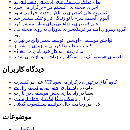
علیرضا قربانی «گل‌های باران خورده» را خواند
اجرای صحنه‌ای «کیستم من» برگزار می شود
کنسرت علی قمصری در تالار وحدت اجرا می شود
آلبوم «آسیمه سر» با نوازندگی تار و تنبک منتشر شد
علی قمصری یادداشتی برای وطن منتشر کرد
گروه رهروان امید در فرهنگسرای نیاوران به روی صحنه می
رود
نواختن موسیقی «اوشین» توسط سفیر ژاپن در تهران
کنسرت علیرضا قربانی به زودی در شیراز
«ماکان بند» به کار خود پایان می‌دهد؟
اعضای «مسیو اَتک» در سنگاپور بازداشت و بازجویی شدند
دیدگاه کاربران
کنسرت VIP کاوه آفاق در تهران برگزار می‌شود
علی
در
علی
در
راه‌اندازی بخش موسیقی در آپارات
سینا
در
راه‌اندازی بخش موسیقی در آپارات
ثریا
در
پیشکش «گلبانگ» از خطه لرستان
لادن
در
وخامت حال خواننده پیشکسوت گیلانی
موضوعات
آهنگسازان