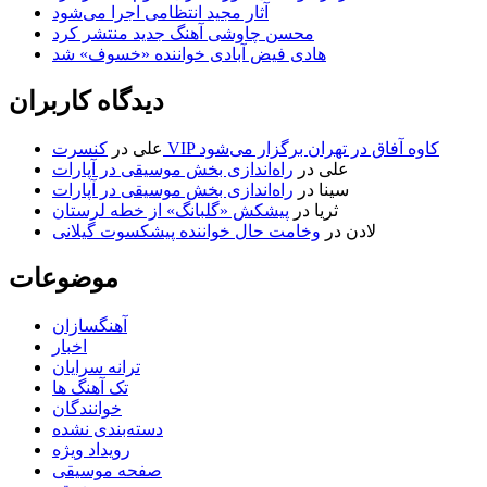
آثار مجید انتظامی اجرا می‌شود
محسن چاوشی آهنگ جدید منتشر کرد
هادی فیض آبادی خواننده «خسوف» شد
دیدگاه کاربران
کنسرت VIP کاوه آفاق در تهران برگزار می‌شود
علی
در
علی
در
راه‌اندازی بخش موسیقی در آپارات
سینا
در
راه‌اندازی بخش موسیقی در آپارات
ثریا
در
پیشکش «گلبانگ» از خطه لرستان
لادن
در
وخامت حال خواننده پیشکسوت گیلانی
موضوعات
آهنگسازان
اخبار
ترانه سرایان
تک آهنگ ها
خوانندگان
دسته‌بندی نشده
رویداد ویژه
صفحه موسیقی