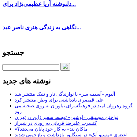
دلنوشته آریا عظیمی‌نژاد برای...
نگاهی به زندگی هنری ناصر عبد...
جستجو
نوشته های جدید
آلبوم «آسیمه سر» با نوازندگی تار و تنبک منتشر شد
علی قمصری یادداشتی برای وطن منتشر کرد
گروه رهروان امید در فرهنگسرای نیاوران به روی صحنه می
رود
نواختن موسیقی «اوشین» توسط سفیر ژاپن در تهران
کنسرت علیرضا قربانی به زودی در شیراز
«ماکان بند» به کار خود پایان می‌دهد؟
اعضای «مسیو اَتک» در سنگاپور بازداشت و بازجویی شدند