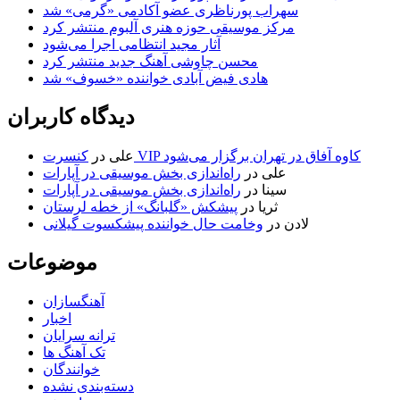
سهراب پورناظری عضو آکادمی «گرمی» شد
مرکز موسیقی حوزه هنری آلبوم منتشر کرد
آثار مجید انتظامی اجرا می‌شود
محسن چاوشی آهنگ جدید منتشر کرد
هادی فیض آبادی خواننده «خسوف» شد
دیدگاه کاربران
کنسرت VIP کاوه آفاق در تهران برگزار می‌شود
علی
در
علی
در
راه‌اندازی بخش موسیقی در آپارات
سینا
در
راه‌اندازی بخش موسیقی در آپارات
ثریا
در
پیشکش «گلبانگ» از خطه لرستان
لادن
در
وخامت حال خواننده پیشکسوت گیلانی
موضوعات
آهنگسازان
اخبار
ترانه سرایان
تک آهنگ ها
خوانندگان
دسته‌بندی نشده