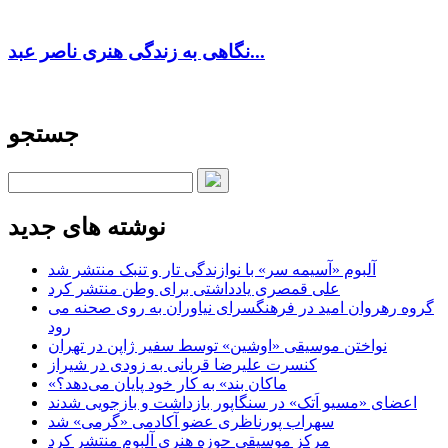
نگاهی به زندگی هنری ناصر عبد...
جستجو
نوشته های جدید
آلبوم «آسیمه سر» با نوازندگی تار و تنبک منتشر شد
علی قمصری یادداشتی برای وطن منتشر کرد
گروه رهروان امید در فرهنگسرای نیاوران به روی صحنه می
رود
نواختن موسیقی «اوشین» توسط سفیر ژاپن در تهران
کنسرت علیرضا قربانی به زودی در شیراز
«ماکان بند» به کار خود پایان می‌دهد؟
اعضای «مسیو اَتک» در سنگاپور بازداشت و بازجویی شدند
سهراب پورناظری عضو آکادمی «گرمی» شد
مرکز موسیقی حوزه هنری آلبوم منتشر کرد