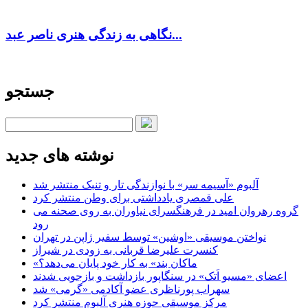
نگاهی به زندگی هنری ناصر عبد...
جستجو
نوشته های جدید
آلبوم «آسیمه سر» با نوازندگی تار و تنبک منتشر شد
علی قمصری یادداشتی برای وطن منتشر کرد
گروه رهروان امید در فرهنگسرای نیاوران به روی صحنه می
رود
نواختن موسیقی «اوشین» توسط سفیر ژاپن در تهران
کنسرت علیرضا قربانی به زودی در شیراز
«ماکان بند» به کار خود پایان می‌دهد؟
اعضای «مسیو اَتک» در سنگاپور بازداشت و بازجویی شدند
سهراب پورناظری عضو آکادمی «گرمی» شد
مرکز موسیقی حوزه هنری آلبوم منتشر کرد