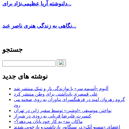
دلنوشته آریا عظیمی‌نژاد برای...
نگاهی به زندگی هنری ناصر عبد...
جستجو
نوشته های جدید
آلبوم «آسیمه سر» با نوازندگی تار و تنبک منتشر شد
علی قمصری یادداشتی برای وطن منتشر کرد
گروه رهروان امید در فرهنگسرای نیاوران به روی صحنه می
رود
نواختن موسیقی «اوشین» توسط سفیر ژاپن در تهران
کنسرت علیرضا قربانی به زودی در شیراز
«ماکان بند» به کار خود پایان می‌دهد؟
اعضای «مسیو اَتک» در سنگاپور بازداشت و بازجویی شدند