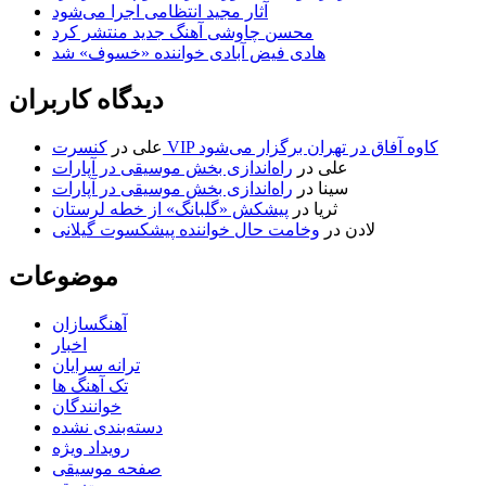
آثار مجید انتظامی اجرا می‌شود
محسن چاوشی آهنگ جدید منتشر کرد
هادی فیض آبادی خواننده «خسوف» شد
دیدگاه کاربران
کنسرت VIP کاوه آفاق در تهران برگزار می‌شود
علی
در
علی
در
راه‌اندازی بخش موسیقی در آپارات
سینا
در
راه‌اندازی بخش موسیقی در آپارات
ثریا
در
پیشکش «گلبانگ» از خطه لرستان
لادن
در
وخامت حال خواننده پیشکسوت گیلانی
موضوعات
آهنگسازان
اخبار
ترانه سرایان
تک آهنگ ها
خوانندگان
دسته‌بندی نشده
رویداد ویژه
صفحه موسیقی