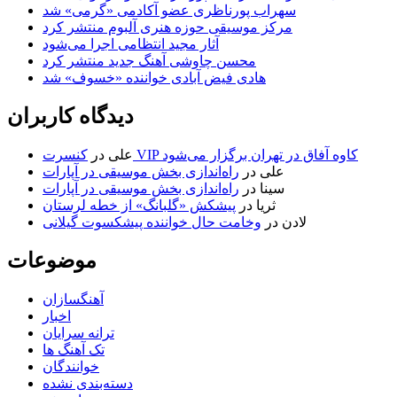
سهراب پورناظری عضو آکادمی «گرمی» شد
مرکز موسیقی حوزه هنری آلبوم منتشر کرد
آثار مجید انتظامی اجرا می‌شود
محسن چاوشی آهنگ جدید منتشر کرد
هادی فیض آبادی خواننده «خسوف» شد
دیدگاه کاربران
کنسرت VIP کاوه آفاق در تهران برگزار می‌شود
علی
در
علی
در
راه‌اندازی بخش موسیقی در آپارات
سینا
در
راه‌اندازی بخش موسیقی در آپارات
ثریا
در
پیشکش «گلبانگ» از خطه لرستان
لادن
در
وخامت حال خواننده پیشکسوت گیلانی
موضوعات
آهنگسازان
اخبار
ترانه سرایان
تک آهنگ ها
خوانندگان
دسته‌بندی نشده