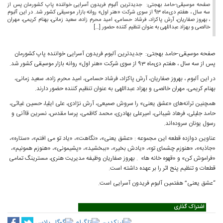
صفحه موسیقی-حامد بهجتی: جدیدترین آلبوم فریدون آسرایی خواننده پاپ کشورمان پس از
سه سال ، هفتم دی‌ماه 93 از سوی شرکت «هنر اول» روانه بازار موسیقی کشور شد. در این آلبوم
، بهروز صفاریان، آرش پاکزاد، فرشاد حسامی، امید محرم زاده، سعید زمانی، بهنام کریمی، مهران
خالصی و بهزاد عبداللهی به عنوان تنظیم کننده حضور […]
صفحه موسیقی-حامد بهجتی: جدیدترین آلبوم فریدون آسرایی خواننده پاپ کشورمان
پس از سه سال ، هفتم دی‌ماه 93 از سوی شرکت «هنر اول» روانه بازار موسیقی کشور شد.
در این آلبوم ، بهروز صفاریان، آرش پاکزاد، فرشاد حسامی، امید محرم زاده، سعید زمانی،
بهنام کریمی، مهران خالصی و بهزاد عبداللهی به عنوان تنظیم کننده حضور دارند.
همچنین ترانه‌های «عشق یعنی» را سروش صمیعی، آرش نژادی، علی ایلیا، حسین غیاثی،
حامد جلیلی،‌ فرهاد شیبانی، امیرعلی بهادری، محمد کاظمی، پرسا مقدس، نسرین قاآنی و
رسول یونان سروده‌اند.
عناوین دوازده قطعه این مجموعه : «عشق یعنی»، «نگاهت»، «یاد تو می افتم»، «ستاره»،
«جاذبه»، «هنوزم چشمای تو»، «یادش بخیر»، «ببخشید»، «پشیمونی»، «هنوزم همونیم»،
«فراموش کن» و «قهوه خانه ها» . بهروز صفاریان وظیفه مدیریت هنری، مسترینگ تمامی
قطعات و تنظیم پنج اثر را بر عهده داشته است.
“عشق یعنی” هفتمین آلبوم فریدون آسرایی است.
اشتراک گذاری