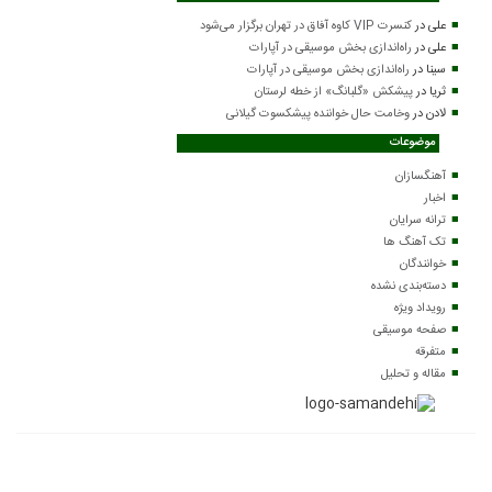
علی
در
کنسرت VIP کاوه آفاق در تهران برگزار می‌شود
علی
در
راه‌اندازی بخش موسیقی در آپارات
سینا
در
راه‌اندازی بخش موسیقی در آپارات
ثریا
در
پیشکش «گلبانگ» از خطه لرستان
لادن
در
وخامت حال خواننده پیشکسوت گیلانی
موضوعات
آهنگسازان
اخبار
ترانه سرایان
تک آهنگ ها
خوانندگان
دسته‌بندی نشده
رویداد ویژه
صفحه موسیقی
متفرقه
مقاله و تحلیل