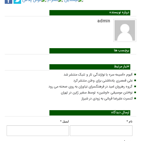
درباره نویسنده
admin
برچسب ها
اخبار مرتبط
آلبوم «آسیمه سر» با نوازندگی تار و تنبک منتشر شد
علی قمصری یادداشتی برای وطن منتشر کرد
گروه رهروان امید در فرهنگسرای نیاوران به روی صحنه می رود
نواختن موسیقی «اوشین» توسط سفیر ژاپن در تهران
کنسرت علیرضا قربانی به زودی در شیراز
ارسال دیدگاه
نام
*
ایمیل
*