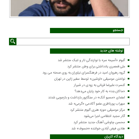
جستجو
نوشته های جدید
آلبوم «آسیمه سر» با نوازندگی تار و تنبک منتشر شد
علی قمصری یادداشتی برای وطن منتشر کرد
گروه رهروان امید در فرهنگسرای نیاوران به روی صحنه می رود
نواختن موسیقی «اوشین» توسط سفیر ژاپن در تهران
کنسرت علیرضا قربانی به زودی در شیراز
«ماکان بند» به کار خود پایان می‌دهد؟
اعضای «مسیو اَتک» در سنگاپور بازداشت و بازجویی شدند
سهراب پورناظری عضو آکادمی «گرمی» شد
مرکز موسیقی حوزه هنری آلبوم منتشر کرد
آثار مجید انتظامی اجرا می‌شود
محسن چاوشی آهنگ جدید منتشر کرد
هادی فیض آبادی خواننده «خسوف» شد
دیدگاه کاربران