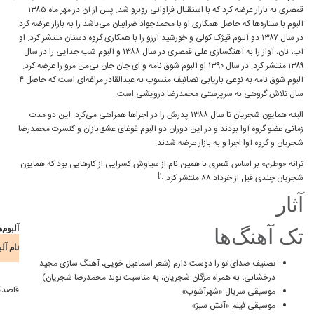
قمصری به بازار عرضه کرد که با استقبال فراوانی روبرو شد. پس از آن در مهر ماه ۱۳۸۵
 می‌باشد را به بازار عرضه کرد.
با همکاری گروه دستان منتشر کرد. او
، نان، آواز را به آهنگسازی علی قمصری در سال ۱۳۸۸ و آلبوم شب جدایی را در سال
وق نامه و ای جان جان بی‌من مرو را عرضه کرد.
آلبوم شوق نامه به نوعی بازیابی تصانیف منسوب به عبدالقادر مراغه‌ای است که حاصل ۴
.
درش را در اجراها همراهی می‌کرد. این دو مدت
ای عشق‌بازان و کنسرت محمدرضا
یی از کارهایی بود که همایون
آلبوم‌ها
سال
نوازنده/
نام آلبوم
آهنگساز
خواننده
ناشر
توضیحات
انتشار
گروه
خویی، آهنگ سازی مجید
پرویز
به صورت
 تولد محمدرضا شجریان)
پرویز
مشکاتیان،
محمدرضا
رسمی
قاصدک
۱۳۷۳
مشکاتیان
همایون
شجریان
منتشر
شجریان
نشد.