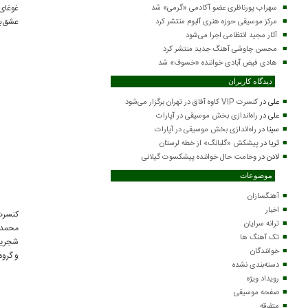
در دستگاه
غوغای
سعید
شجریان،
دل
۱۳۸۶
گروه آوا
شور و
عشق‌بازان
فرج‌پوری
همایون
آواز
افشاری.
شجریان
آلبوم
تصویری
(کنسرت)
شامل دو
بخش: در
بخش اول
که
سخن
نام
عشق
دارد
قطعاتی از
ساخته‌های
محمدرضا
کنسرت
محمدرضا
شجریان و
محمدرضا
شجریان،
دل
مجید
۱۳۸۷
گروه آوا
شجریان
همایون
آواز
درخشانی
و گروه آوا
شجریان
بر اساس
اشعاری از
سعدی اجرا
شده است