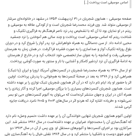
صفحه موسیقی – همایون شجریان در ۳۱ اردیبهشت ۱۳۵۴ در مشهد در خانواده‌ای سرشار
 از کودکی علاقه به موسیقی و
رهنگ‌فر به فراگیری تکنیک و
ی هم آموختن را نزد جمشید
پدر آواز را شروع کرد و در دوران
ا گرفت. در همان زمان به هنرستان
اب کرد و در خارج از هنرستان
 و سنتور به صورت گوشی پرداخت.
های آمریکا، اروپا و ایران (با تنبک)
ت‌ها به هم‌خوانی با پدرش پرداخت. اولین
یان تنبک نوازی را بر عهده داشته
قی اجرا کرده و آثار زیادی را به
به آلبوم کنسرت‌های «بی تو بسر
نمی‌شود» و «فریاد» اشاره کرد که هردو اثر در سال‌های ۲۰۰۳ و ۲۰۰۵ نامزد دریافت جایزه
عهده داشت «نسیم وصل» نام دارد
که آهنگ‌سازی آن را محمدجواد ضرابیان بر عهده داشته‌است در سال ۱۳۸۲ منتشر شد. این
سرآغازی بود بر اجرای کنسرت‌ها و آلبوم‌های مستقل او. وی پس از آن در سال ۱۳۸۳ دو
آلبوم شوق دوست و ناشکیبا را منتشر کرد و در سال ۱۳۸۴ نقش خیال را به آهنگ‌سازی علی