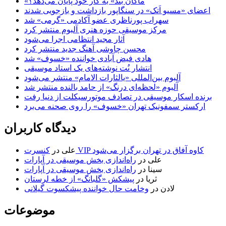
«ماکان بند» به کار خود پایان می‌دهد؟
اعضای «مسیو اَتک» در سنگاپور بازداشت و بازجویی شدند
سهراب پورناظری عضو آکادمی «گرمی» شد
مرکز موسیقی حوزه هنری آلبوم منتشر کرد
آثار مجید انتظامی اجرا می‌شود
محسن چاوشی آهنگ جدید منتشر کرد
هادی فیض آبادی خواننده «خسوف» شد
انتشار نُت نوشته‌های یک استاد موسیقی
آلبوم بین‌المللی «یالثارات الامام» منتشر می‌شود
آلبوم «لحظه‌ای درنگ» از حامد بالنده منتشر شد
برنده اسکار موسیقی در تصادف موتورسیکلت از دنیا رفت
ارکستر سمفونیک تهران «خسوف» را روی صحنه می‌برد
دیدگاه کاربران
کنسرت VIP کاوه آفاق در تهران برگزار می‌شود
علی
در
علی
در
راه‌اندازی بخش موسیقی در آپارات
سینا
در
راه‌اندازی بخش موسیقی در آپارات
ثریا
در
پیشکش «گلبانگ» از خطه لرستان
لادن
در
وخامت حال خواننده پیشکسوت گیلانی
موضوعات