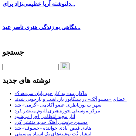
دلنوشته آریا عظیمی‌نژاد برای...
نگاهی به زندگی هنری ناصر عبد...
جستجو
نوشته های جدید
«ماکان بند» به کار خود پایان می‌دهد؟
اعضای «مسیو اَتک» در سنگاپور بازداشت و بازجویی شدند
سهراب پورناظری عضو آکادمی «گرمی» شد
مرکز موسیقی حوزه هنری آلبوم منتشر کرد
آثار مجید انتظامی اجرا می‌شود
محسن چاوشی آهنگ جدید منتشر کرد
هادی فیض آبادی خواننده «خسوف» شد
انتشار نُت نوشته‌های یک استاد موسیقی