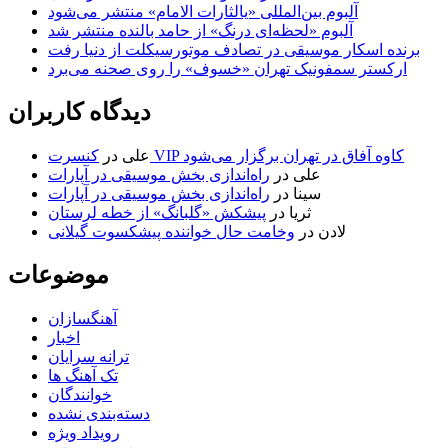
آلبوم بین‌المللی «یالثارات الامام» منتشر می‌شود
آلبوم «لحظه‌ای درنگ» از حامد بالنده منتشر شد
برنده اسکار موسیقی در تصادف موتورسیکلت از دنیا رفت
ارکستر سمفونیک تهران «خسوف» را روی صحنه می‌برد
دیدگاه کاربران
کنسرت VIP کاوه آفاق در تهران برگزار می‌شود
علی
در
علی
در
راه‌اندازی بخش موسیقی در آپارات
سینا
در
راه‌اندازی بخش موسیقی در آپارات
ثریا
در
پیشکش «گلبانگ» از خطه لرستان
لادن
در
وخامت حال خواننده پیشکسوت گیلانی
موضوعات
آهنگسازان
اخبار
ترانه سرایان
تک آهنگ ها
خوانندگان
دسته‌بندی نشده
رویداد ویژه