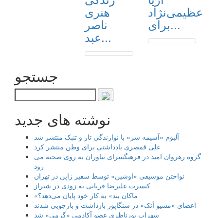
عظیمی‌نژاد
هنری
برای...
ناصر
عبد...
جستجو
نوشته های جدید
آلبوم «آسیمه سر» با نوازندگی تار و تنبک منتشر شد
علی قمصری یادداشتی برای وطن منتشر کرد
گروه رهروان امید در فرهنگسرای نیاوران به روی صحنه می
رود
نواختن موسیقی «اوشین» توسط سفیر ژاپن در تهران
کنسرت علیرضا قربانی به زودی در شیراز
«ماکان بند» به کار خود پایان می‌دهد؟
اعضای «مسیو اَتک» در سنگاپور بازداشت و بازجویی شدند
سهراب پورناظری عضو آکادمی «گرمی» شد