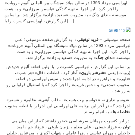
لهراسبی مرداد 1393 در سالن میلاد نمیشگاه بین المللی آلبوم «روبات»
را اجرا کرد . این اجرا به تهیه کندگی «یاسمن میرزایی» و به همت
موسسه «ندای چنگ» به مدیریت «سعید بنازاده» برگزار شد. بر اساس
این گزارش ، لهراسبی کنسرت را با […]
صفحه موسیقی
– فرید توفیقی :
به گزارش صفحه موسیقی ؛ علی
لهراسبی مرداد 1393 در سالن میلاد نمیشگاه بین المللی آلبوم «روبات»
را اجرا کرد . این اجرا به تهیه کندگی «یاسمن میرزایی» و به همت
موسسه «
ندای چنگ
» به مدیریت «سعید بنازاده» برگزار شد.
بر اساس این گزارش ، لهراسبی کنسرت را با اولین قطعه آلبوم جدیدش
(روبات) یعنی «
شرشر بارون
» آغاز کرد . قطعات «فال»«هر شب»،
«دلهره» و «راهرو» در ادامه اجرا شدند و سپس لهراسبی دو قطعه
محبوب «مدعی» و «حس غریب» را اجرا کرد که با استقبال فراوانی رو
به رو شد .
«دوسم نداری»، «حواسم بهت هست»، «قلب آهنی»، «قلبم» و «سفر»
اجرا شد که در آخر این برنامه علی لهراسبی این اجرا را با قطعه محبوب
«
فاصله ها
» به اتمام رساند .
در این کنسرت مهمانان سرشناسی حضور داشتند که از این میان می
توان به فرزاد حسنی ، علی معلم ، پژمان بازغی ، فرهاد جم ، امید
حاجیلی ، مهران عباسی ، زهرا عاملی ، شهاب اکبری ، امیرعباس خلیلی