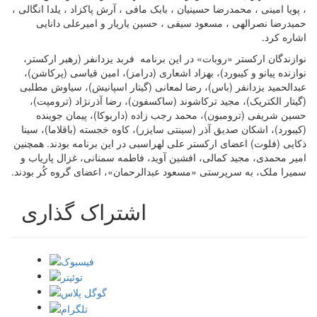
، پویا امینی ، محمدرضا حسینیان ، بابک مافی ، آرش پاکزاد ، یلدا انگالی ،
حمیدرضا نصرالهی ، مسعود سیفی ، حسین یاریار و امیرعلی دانایی
اشاره کرد.
نوازندگان ارکستر «روبات» در این برنامه فربد یزدانفر (رهبر ارکستر،
نوازنده پیانو و کیبورد)، بهزاد اشعارى (درامز)، امین قیاسى (پرکاشن)،
عبدالحمید یزدانفر (باس)، رضا لمعانى (گیتار اسپانیش)، سیاوش مطلبى
(گیتار الکتریک)، مجید ترکاشوند (ساکسفون)، رضا آذرنژاد (ترومپت)،
حسین شریفى (ترومبون)، محمد رجب زاده (داربوکا)، پیمان جوینده
(کیبورد)، اشکان صدیق آذر (سینتى سایزر)، کاوه خجسته (باقلاما)، سینا
ذکایى (فلوت) اعضای ارکستر علی لهراسبی در این برنامه بودند. همچنین
امیر محمدى، مجید کمالى، افشین آوید، فاطمه سمنانى، غزال پاریاب و
سمیرا ملک، به سرپرستی «مسعود عبدالرحمان»، اعضای گروه کُر بودند.
اشتراک گذاری