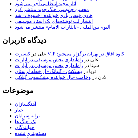
آثار مجید انتظامی اجرا می‌شود
محسن چاوشی آهنگ جدید منتشر کرد
هادی فیض آبادی خواننده «خسوف» شد
انتشار نُت نوشته‌های یک استاد موسیقی
آلبوم بین‌المللی «یالثارات الامام» منتشر می‌شود
دیدگاه کاربران
کنسرت VIP کاوه آفاق در تهران برگزار می‌شود
علی
در
علی
در
راه‌اندازی بخش موسیقی در آپارات
سینا
در
راه‌اندازی بخش موسیقی در آپارات
ثریا
در
پیشکش «گلبانگ» از خطه لرستان
لادن
در
وخامت حال خواننده پیشکسوت گیلانی
موضوعات
آهنگسازان
اخبار
ترانه سرایان
تک آهنگ ها
خوانندگان
دسته‌بندی نشده