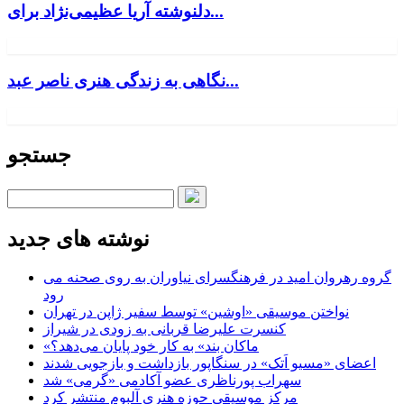
دلنوشته آریا عظیمی‌نژاد برای...
نگاهی به زندگی هنری ناصر عبد...
جستجو
نوشته های جدید
گروه رهروان امید در فرهنگسرای نیاوران به روی صحنه می
رود
نواختن موسیقی «اوشین» توسط سفیر ژاپن در تهران
کنسرت علیرضا قربانی به زودی در شیراز
«ماکان بند» به کار خود پایان می‌دهد؟
اعضای «مسیو اَتک» در سنگاپور بازداشت و بازجویی شدند
سهراب پورناظری عضو آکادمی «گرمی» شد
مرکز موسیقی حوزه هنری آلبوم منتشر کرد