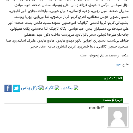
نهال سرخابی، نرگس طاهردل، فرزانه زمانی، علی پورمراد، منشی صحنه: شیما مرادی،
مدیران صحنه: امین رجبی، توحید لواسانی، دانیال حبیبی، تبلیغات مجازی: امیر قالیچی،
دستیار تصویر: هومن دهقانی، اجرای گریم: فرناز مرتضوی، ندا میرزایی، پوریا برومند،
پشتیبانی گریم: فریبا قاسمی، گرافیک: امیرحسین ستوده‌نسب، عکاس پشت صحنه: امیر
علی سیدجلالی، دستیاران لباس: صبا عباسی، یگانه تاجیک، ثنا محسنی، یگانه غمیلوئی،
جامه‌دار: علیرضا نجفی، سحر باقرآبادی، سرپرست ساخت دکور: سید مصطفی
طباطبایی‌نسب، دستیاران اجرایی دکور: مهدی عابدی، هادی عابدی، علیرضا اسکندری، صبا
صبحی، حسین کاظمی، دیبا خسروی، آفرین افشاری، هانیه استاد حاجی.
عکس از محمدصادق زرجویان است.
منبع:
مهر
اشتراک گذاری
درباره نویسنده
modir3