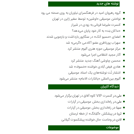
نوشته های جدید
گروه رهروان امید در فرهنگسرای نیاوران به روی صحنه می رود
نواختن موسیقی «اوشین» توسط سفیر ژاپن در تهران
کنسرت علیرضا قربانی به زودی در شیراز
«ماکان بند» به کار خود پایان می‌دهد؟
اعضای «مسیو اَتک» در سنگاپور بازداشت و بازجویی شدند
سهراب پورناظری عضو آکادمی «گرمی» شد
مرکز موسیقی حوزه هنری آلبوم منتشر کرد
آثار مجید انتظامی اجرا می‌شود
محسن چاوشی آهنگ جدید منتشر کرد
هادی فیض آبادی خواننده «خسوف» شد
انتشار نُت نوشته‌های یک استاد موسیقی
آلبوم بین‌المللی «یالثارات الامام» منتشر می‌شود
دیدگاه کاربران
علی
در
کنسرت VIP کاوه آفاق در تهران برگزار می‌شود
علی
در
راه‌اندازی بخش موسیقی در آپارات
سینا
در
راه‌اندازی بخش موسیقی در آپارات
ثریا
در
پیشکش «گلبانگ» از خطه لرستان
لادن
در
وخامت حال خواننده پیشکسوت گیلانی
موضوعات