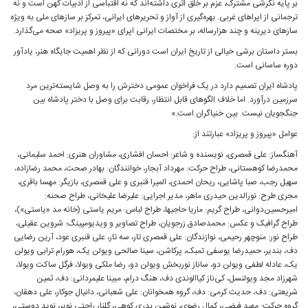
بر پایه‌ نگرشی مشترک، عزم بر خلق اثری داشته‌اند که نه اقتباسی از ادبیات‌ کهن است و نه
ترجمانی از اپراهای غربی. بهره‌گیری از آواز و تحریرهای ایرانی، تمرکز بر سازهای ملی به ویژه
سازهای دیرینه و چند هزارساله، بر مختصات ایرانی اپرای «پیروز و پریزاد» صحه‌ می‌گذارد.
بستر داستان برشی خیالی از تاریخ ایران است دورانی که از نظر اهمیت جایگاه هنر، یادآور
دوره ساسانی‌ است.
پادشاه ایران تصمیم دارد در یک فراخوان عمومی دخترش را به وصل شایسته‌ترین مرد
سرزمین درآورد. اما خلاف الگوهای قابل انتظار، رقابت برای وصل با دختر پادشاه بین
جنگجویان نیست. بین خنیاگران است.»
عوامل «پیروز و پریزاد» عبارتند از:
آهنگساز: علی قمصری، نویسنده و شاعر: احسان افشاری، مشاوران هنری: احمد سلیمانی،
محمدرضا کوهستانی، طراح حرکت: مهرداد آبجار، خوانندگان: بهادر صحت، محمد رضازاده،
سهیل رجب، صبا پاشایی، ریحان احمدی، المیرا قنبری و علی قمصری، بازیگر: مهسا باقری،
مجری طرح: نورالدین حیدری ماهر، مدیر اجرایی: علیرضا علیخانی، طراح صحنه:
امیرحسین‌دوانی، طراح گریم: ماریا حاجیها، طراح لباس: مریم یاستی (خانه مد «یاستی»)،
طراح گرافیک و عکس: محمدصادق زرجویان، طراح تصاویر و ویدیومپینگ: شروین عقیلی،
طراح نور: منوچهر رحیمی، نوازندگان: علی قمصری تار، سه تار، علی قنبری عود، آرین رضایی
دف، بندیر، حمیدرضا یوسفی تمبک، پرکاشن، سینا صالحی ویولن یک، هورام ترابی ویولن
یک، عادله لطفی ویولن دو، ساناز نوربخش ویولن دو، رضا ملکی ویولا، فرگل ساکت ویولا،
شهرزاد مجد ویولنسل، کی‌ناز کیاالوندی دف، هنگ درام، مبینا علیمردانی: دف، ثمین
شریعتی: دف، حدیث کرمی: دف، گروه همخوانان: علی شعبانی، دانیال جوکار، علی دهقان،
گروه حرکت: مهبد فیضی، کمال رضوی، نوشین بدری کوهی، گلنار راحتی نویر، نوید دوستی،