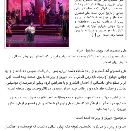
علی قمصری این روزها مشغول اجرای
اپرای «پیروز و پریزاد» در تالار وحدت
است؛ اپرایی ایرانی که داستان آن برشی
خیالی از تاریخ ایران است. علی قمصری
آهنگساز و نوازنده شناخته‌شده ایران،
پس از دریافت تندیس «حافظ» و
جایزه جهانی «براوو آواردز»، تازه‌ترین
اثرش با نام «پیروز و پریزاد» را روی
صحنه برده است. این […]
علی قمصری این روزها مشغول اجرای
اپرای «پیروز و پریزاد» در تالار وحدت است؛ اپرایی ایرانی که داستان آن برشی خیالی از
تاریخ ایران است.
علی قمصری آهنگساز و نوازنده شناخته‌شده ایران، پس از دریافت تندیس «حافظ» و جایزه
جهانی «براوو آواردز»، تازه‌ترین اثرش با نام «پیروز و پریزاد» را روی صحنه برده است. این
اثر بر منظومه‌ای داستانی از احسان افشاری و با همراهی گروه بزرگی از هنرمندان موسیقی،
نمایش و حرکت خلق شده و در قالب چند اجرای محدود در تالار وحدت روی صحنه است.
صبا پاشایی، بهادر صحت، مهسا باقری، محمدرضازاده، المیرا قنبری، سهیل رجب، ریحان
احمدی، خوانندگان و ایفاگر کاراکترهای اصلی این اثر هستند و علی قمصری ایفای نقش
«پیروز» را بر عهده دارد.
در توضیح «پیروز و پریزاد» آمده است:
«پیروز و پریزاد را می‌توان نخستین نمونه یک اپرای ایرانی‌ دانست که نویسنده و آهنگساز