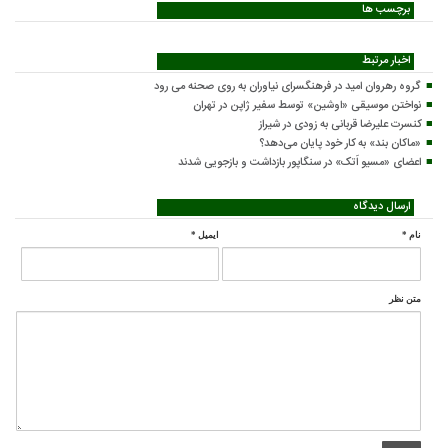
برچسب ها
اخبار مرتبط
گروه رهروان امید در فرهنگسرای نیاوران به روی صحنه می رود
نواختن موسیقی «اوشین» توسط سفیر ژاپن در تهران
کنسرت علیرضا قربانی به زودی در شیراز
«ماکان بند» به کار خود پایان می‌دهد؟
اعضای «مسیو اَتک» در سنگاپور بازداشت و بازجویی شدند
ارسال دیدگاه
نام
*
ایمیل
*
متن نظر