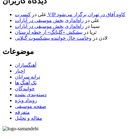
دیدگاه کاربران
کنسرت VIP کاوه آفاق در تهران برگزار می‌شود
علی
در
علی
در
راه‌اندازی بخش موسیقی در آپارات
سینا
در
راه‌اندازی بخش موسیقی در آپارات
ثریا
در
پیشکش «گلبانگ» از خطه لرستان
لادن
در
وخامت حال خواننده پیشکسوت گیلانی
موضوعات
آهنگسازان
اخبار
ترانه سرایان
تک آهنگ ها
خوانندگان
دسته‌بندی نشده
رویداد ویژه
صفحه موسیقی
متفرقه
مقاله و تحلیل