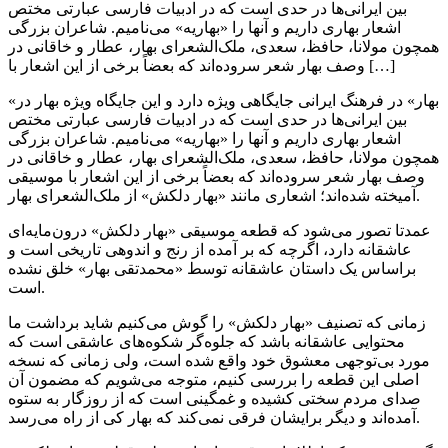
بین ایرانی‌ها در حدی است که در ادبیات فارسی عبارتی مختص
اشعار بهاری داریم و آنها را «بهاریه» می‌نامیم. شاعران بزرگی
همچون مولانا، حافظ، سعدی، ملک‌الشعرای بهار، عطار و خاقانی در
وصف بهار شعر سروده‌اند که بعضاً برخی از این اشعار با […]
«بهار» در فرهنگ ایرانی جایگاهی ویژه دارد و این جایگاه ویژه بهار در
بین ایرانی‌ها در حدی است که در ادبیات فارسی عبارتی مختص
اشعار بهاری داریم و آنها را «بهاریه» می‌نامیم. شاعران بزرگی
همچون مولانا، حافظ، سعدی، ملک‌الشعرای بهار، عطار و خاقانی در
وصف بهار شعر سروده‌اند که بعضاً برخی از این اشعار با موسیقی
آمیخته شده‌اند؛ اشعاری مانند «بهار دلکش» از ملک‌الشعرای بهار.
عمدتا تصور می‌شود که قطعه موسیقی «بهار دلکش» درون‌مایه‌ای
عاشقانه دارد، اگرچه که بر آمده از رنج و اندوهی تاریخی است و
براساس یک داستان عاشقانه‌ توسط «محمدتقی بهار» خلق نشده
است.
زمانی که تصنیف «بهار دلکش» را گوش می‌کنیم شاید برداشت ما
محتوایی عاشقانه باشد که جلوه‌گر شکوه‌های عاشقی است که
مورد بی‌توجهی معشوق خود واقع شده است، ولی زمانی که نسخه
اصلی این قطعه را بررسی کنیم، متوجه می‌شویم که مضمون آن
صدای مردم سختی کشیده و غمگینی است که از روزگار به ستوه
آمده‌اند و دیگر برایشان فرقی نمی‌کند که بهار کی از راه می‌رسد.