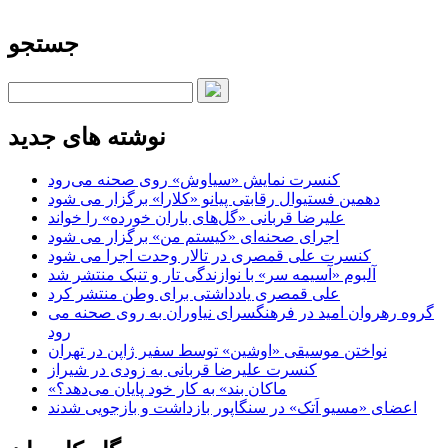
جستجو
نوشته های جدید
کنسرت‌ نمایش «سیاوش» روی صحنه می‌رود
دهمین فستیوال رقابتی پیانو «کلارا» برگزار می شود
علیرضا قربانی «گل‌های باران خورده» را خواند
اجرای صحنه‌ای «کیستم من» برگزار می شود
کنسرت علی قمصری در تالار وحدت اجرا می شود
آلبوم «آسیمه سر» با نوازندگی تار و تنبک منتشر شد
علی قمصری یادداشتی برای وطن منتشر کرد
گروه رهروان امید در فرهنگسرای نیاوران به روی صحنه می
رود
نواختن موسیقی «اوشین» توسط سفیر ژاپن در تهران
کنسرت علیرضا قربانی به زودی در شیراز
«ماکان بند» به کار خود پایان می‌دهد؟
اعضای «مسیو اَتک» در سنگاپور بازداشت و بازجویی شدند