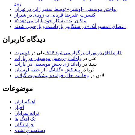
رود
نواختن موسیقی «اوشین» توسط سفیر ژاپن در تهران
کنسرت علیرضا قربانی به زودی در شیراز
«ماکان بند» به کار خود پایان می‌دهد؟
اعضای «مسیو اَتک» در سنگاپور بازداشت و بازجویی شدند
دیدگاه کاربران
کنسرت VIP کاوه آفاق در تهران برگزار می‌شود
علی
در
علی
در
راه‌اندازی بخش موسیقی در آپارات
سینا
در
راه‌اندازی بخش موسیقی در آپارات
ثریا
در
پیشکش «گلبانگ» از خطه لرستان
لادن
در
وخامت حال خواننده پیشکسوت گیلانی
موضوعات
آهنگسازان
اخبار
ترانه سرایان
تک آهنگ ها
خوانندگان
دسته‌بندی نشده