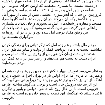
گفته می‌شود که اطلاعات دقیقی از تاریخ خلق قطعه «بهار دلکش»
در دست نیست اما بسیاری معتقدند که اولین اجرای عمومی این
قطعه در شهر آمل و در سال ۱۲۹۶ انجام شده است؛ یعنی ۱۱
فروردین این سال که آتش‌سوزی عظیمی بیش از نیمی از شهر آمل
را با خاکستر یکسان می‌کند. در آن روز صدها خانه، کاروانسرا،
مسجد و مغازه در شعله‌های آتش می‌سوزند و جان تعداد بی‌شماری
از اهالی شهر گرفته می‌شود. گفته می‌شود که این حادثه باعث از
بین رفتن هفتاد درصد آمل شده بود و ایران در آن روزها به
سوگواری نشسته بود.
مردم مال باخته و غم زده آمل که دیگر توانی برای زندگی کردن
نداشتند، دست به دامان دریافت کمک از دولت و سایر مناطق ایران
شدند. در مدت زمان کوتاهی پس از وقوع این حادثه تمام مردم
ایران دست به دست هم می‌دهند و از سراسر ایران به کمک این
مردم می‌شتابند.
به نظر می‌رسد تصنیف «بهار دلکش» در همین روزها به نیت همدلی
و همراهی با مردم آمل برای اولین بار در تهران اجرا می‌شود. درباره
آهنگساز اثر نیز شک و تردیدهایی وجود دارد؛ زیرا برخی می‌گویند که
این اثر ساخته درویش خان است و برخی می‌گویند ساخته عارف
قزوینی است. با این حال روح‌الله خالقی، دوامی و پایور و دیگران
تاکید داشتند که آهنگساز این قطعه درویش‌خان بوده است نه عارف
قزوینی.