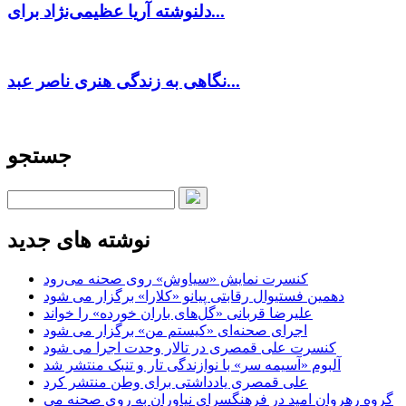
دلنوشته آریا عظیمی‌نژاد برای...
نگاهی به زندگی هنری ناصر عبد...
جستجو
نوشته های جدید
کنسرت‌ نمایش «سیاوش» روی صحنه می‌رود
دهمین فستیوال رقابتی پیانو «کلارا» برگزار می شود
علیرضا قربانی «گل‌های باران خورده» را خواند
اجرای صحنه‌ای «کیستم من» برگزار می شود
کنسرت علی قمصری در تالار وحدت اجرا می شود
آلبوم «آسیمه سر» با نوازندگی تار و تنبک منتشر شد
علی قمصری یادداشتی برای وطن منتشر کرد
گروه رهروان امید در فرهنگسرای نیاوران به روی صحنه می