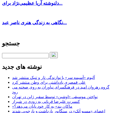
دلنوشته آریا عظیمی‌نژاد برای...
نگاهی به زندگی هنری ناصر عبد...
جستجو
نوشته های جدید
آلبوم «آسیمه سر» با نوازندگی تار و تنبک منتشر شد
علی قمصری یادداشتی برای وطن منتشر کرد
گروه رهروان امید در فرهنگسرای نیاوران به روی صحنه می
رود
نواختن موسیقی «اوشین» توسط سفیر ژاپن در تهران
کنسرت علیرضا قربانی به زودی در شیراز
«ماکان بند» به کار خود پایان می‌دهد؟
اعضای «مسیو اَتک» در سنگاپور بازداشت و بازجویی شدند