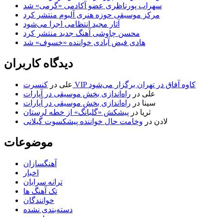
سهراب پورناظری عضو آکادمی «گرمی» شد
مرکز موسیقی حوزه هنری آلبوم منتشر کرد
آثار مجید انتظامی اجرا می‌شود
محسن چاوشی آهنگ جدید منتشر کرد
هادی فیض آبادی خواننده «خسوف» شد
دیدگاه کاربران
کنسرت VIP کاوه آفاق در تهران برگزار می‌شود
علی
در
علی
در
راه‌اندازی بخش موسیقی در آپارات
سینا
در
راه‌اندازی بخش موسیقی در آپارات
ثریا
در
پیشکش «گلبانگ» از خطه لرستان
لادن
در
وخامت حال خواننده پیشکسوت گیلانی
موضوعات
آهنگسازان
اخبار
ترانه سرایان
تک آهنگ ها
خوانندگان
دسته‌بندی نشده